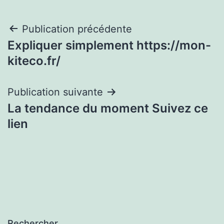
Navigation
Publication précédente
Expliquer simplement https://mon-
de
kiteco.fr/
l’article
Publication suivante
La tendance du moment Suivez ce
lien
Rechercher