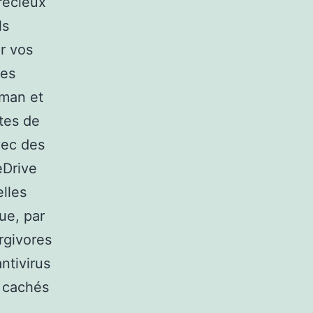
précieux
ls
ur vos
des
rman et
tes de
vec des
eDrive
lles
que, par
rgivores
ntivirus
 cachés