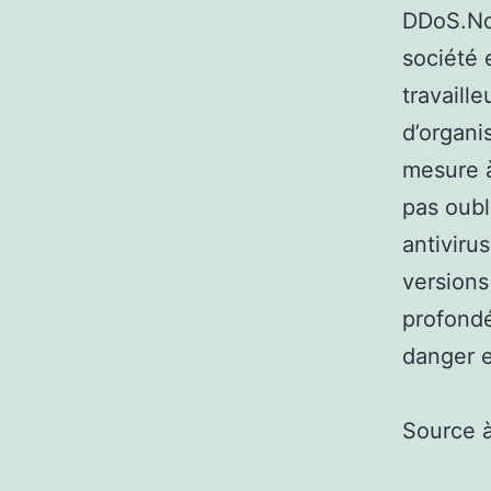
DDoS.Nor
société 
travaille
d’organi
mesure à
pas oubli
antiviru
versions
profondé
danger e
Source 