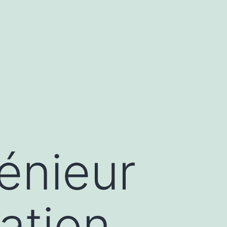
génieur
ation