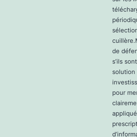
téléchar
périodiq
sélectio
cuillère
de défen
s’ils so
solution
investis
pour me
claireme
appliqué
prescrip
d’informa