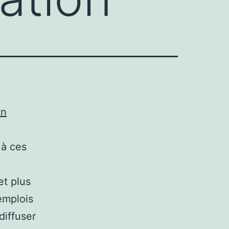
on
 à ces
et plus
emplois
diffuser