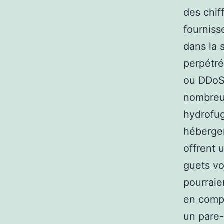
des chif
fourniss
dans la 
perpétré
ou DDoS.
nombreus
hydrofug
hébergem
offrent 
guets vo
pourraie
en compt
un pare-