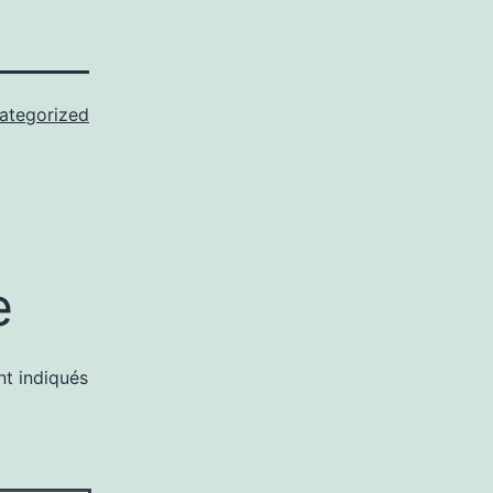
ategorized
e
nt indiqués