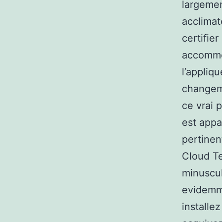
largemen
acclimat
certifie
accommod
l’appliq
changeme
ce vrai 
est appa
pertinen
Cloud T
minuscul
evidemme
installe