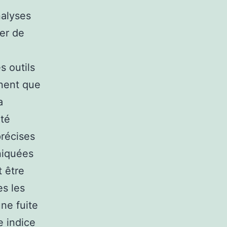
nalyses
ter de
s outils
nnent que
a
été
précises
niquées
t être
es les
une fuite
e indice