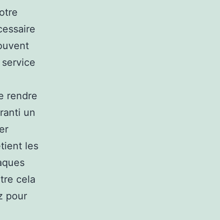
otre
cessaire
souvent
 service
e rendre
ranti un
er
tient les
taques
tre cela
z pour