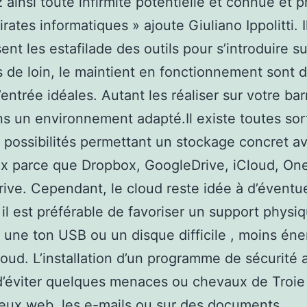
 ainsi toute infirmité potentielle et connue et 
irates informatiques » ajoute Giuliano Ippolitti. I
ent les estafilade des outils pour s’introduire s
s de loin, le maintient en fonctionnement sont 
’entrée idéales. Autant les réaliser sur votre ba
s un environnement adapté.Il existe toutes sor
 possibilités permettant un stockage concret a
x parce que Dropbox, GoogleDrive, iCloud, On
ive. Cependant, le cloud reste idée à d’éventue
t il est préférable de favoriser un support physi
une ton USB ou un disque difficile , moins éne
loud. L’installation d’un programme de sécurité a
d’éviter quelques menaces ou chevaux de Troie
lieux web, les e-mails ou sur des documents