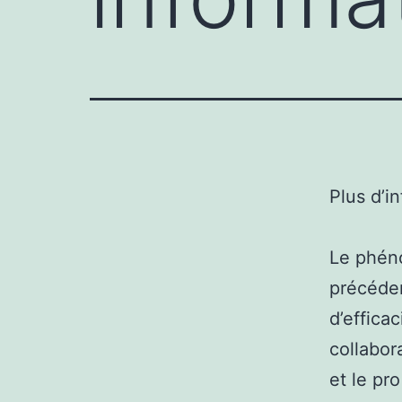
Plus d’i
Le phéno
précéden
d’effica
collabor
et le pro