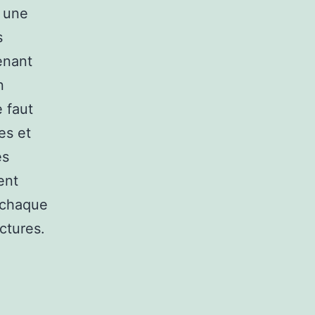
s une
s
tenant
n
e faut
res et
es
ent
 chaque
ctures.