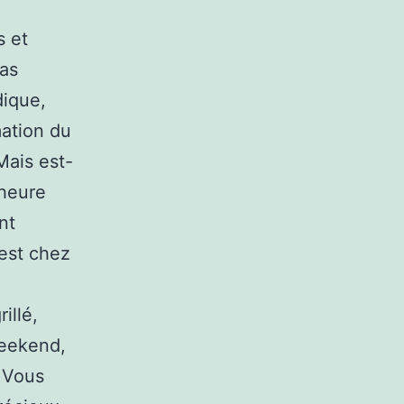
s et
pas
dique,
mation du
Mais est-
’heure
nt
uest chez
illé,
weekend,
« Vous