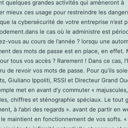
t quelques grandes activités qui amèneront à
er mieux ces usage pour restreindre les danger
r que la cybersécurité de votre entreprise n’est 
ement.dans le cas où le administre est pério
uez-vous au cours de l’année ? lorsqu une auto
nt des mots de passe est en place, en effet. 
pour tous vos accès ? Rarement ! Dans ce cas, l
ru de revoir vos mots de passe. Pour qu’ils soie
ts, Giuliano Ippoliti, RSSI et Directeur Grand O
emple met en avant d’y commuter « majuscules,
es, chiffres et sténographie spéciaux. Le tout gr
nt, à l’abri des regards ». avant de partir en 
z le maintient en fonctionnement de vos softs. 