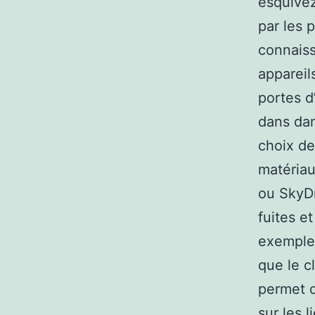
esquivez
par les p
connaiss
appareil
portes d
dans dan
choix de
matériau
ou SkyDr
fuites e
exemple 
que le c
permet 
sur les 