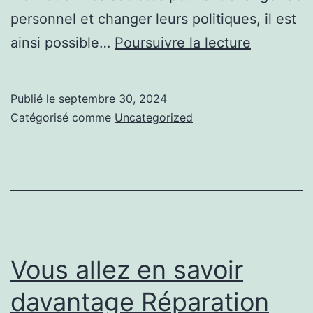
personnel et changer leurs politiques, il est
En
ainsi possible…
Poursuivre la lecture
savoir
plus
Publié le
septembre 30, 2024
:
Catégorisé comme
Uncategorized
Eviter
les
arnaques
Vous allez en savoir
davantage Réparation