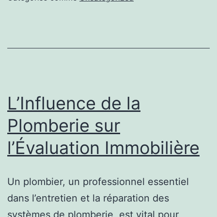
Essentiels
pour
Tous
Vos
Besoins
de
L’Influence de la
Plomberie,
Plomberie sur
Offrant
l’Évaluation Immobilière
des
Services
de
Un plombier, un professionnel essentiel
Réparation
dans l’entretien et la réparation des
Fiables,
systèmes de plomberie, est vital pour