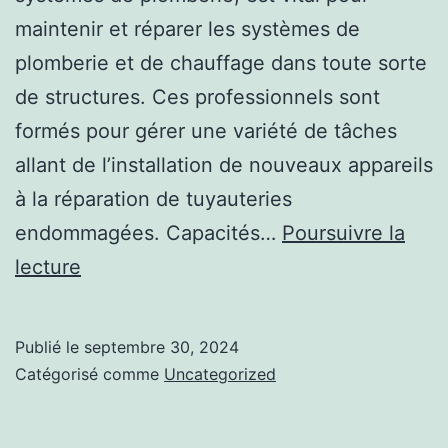
Avec
maintenir et réparer les systèmes de
l’Adoption
plomberie et de chauffage dans toute sorte
de
de structures. Ces professionnels sont
des
formés pour gérer une variété de tâches
Solutions
allant de l’installation de nouveaux appareils
Innovantes
à la réparation de tuyauteries
pour
endommagées. Capacités…
Poursuivre la
Maintenir
L’Influence
lecture
la
de
Longévité
la
Publié le
septembre 30, 2024
de
Plomberie
Catégorisé comme
Uncategorized
Vos
sur
Installations
l’Évaluation