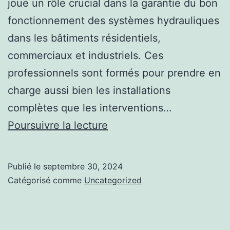
joue un rôle crucial dans la garantie du bon
fonctionnement des systèmes hydrauliques
dans les bâtiments résidentiels,
commerciaux et industriels. Ces
professionnels sont formés pour prendre en
charge aussi bien les installations
complètes que les interventions…
Innovations
Poursuivre la lecture
en
Plomberie:
Publié le
septembre 30, 2024
Ce
Catégorisé comme
Uncategorized
que
Chaque
Maison