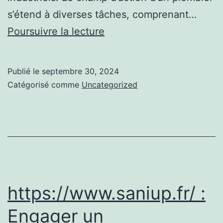
s’étend à diverses tâches, comprenant…
Plombiers
Poursuivre la lecture
:
Les
Publié le
septembre 30, 2024
Artisans
Catégorisé comme
Uncategorized
Essentiels
pour
la
Maintenance
de
Plomberie,
https://www.saniup.fr/ :
Garantissant
Engager un
des