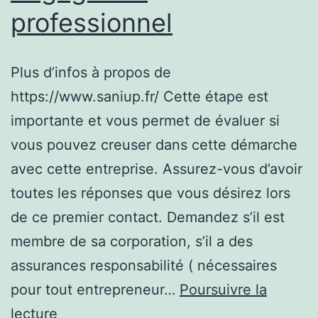
professionnel
Services
de
Réparation
Plus d’infos à propos de
Fiables,
https://www.saniup.fr/ Cette étape est
Tout
importante et vous permet de évaluer si
en
vous pouvez creuser dans cette démarche
Utilisant
avec cette entreprise. Assurez-vous d’avoir
des
toutes les réponses que vous désirez lors
Techniques
de ce premier contact. Demandez s’il est
Modernes
membre de sa corporation, s’il a des
pour
assurances responsabilité ( nécessaires
Garantir
pour tout entrepreneur…
Poursuivre la
la
https://www.saniup.fr/
lecture