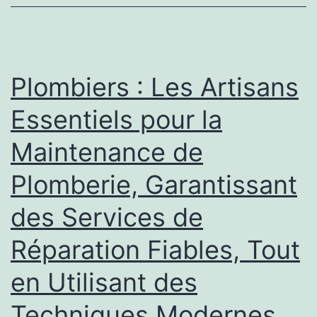
systèmes
de
plomberie
éconergétiques
Plombiers : Les Artisans
par
Essentiels pour la
un
Maintenance de
plombier
professionnel
Plomberie, Garantissant
des Services de
Réparation Fiables, Tout
en Utilisant des
Techniques Modernes