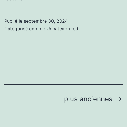
Longévité
:
de
Engager
Publié le
septembre 30, 2024
Vos
un
Catégorisé comme
Uncategorized
Installations
professionnel
Pagination
plus anciennes
des
publications