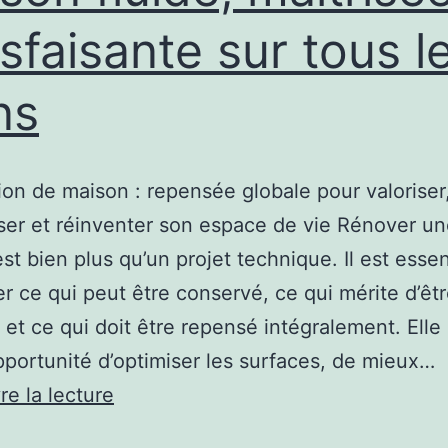
en
isfaisante sur tous l
évitant
les
ns
erreurs
les
plus
on de maison : repensée globale pour valoriser
fréquentes
er et réinventer son espace de vie Rénover u
chez
st bien plus qu’un projet technique. Il est essen
les
er ce qui peut être conservé, ce qui mérite d’êt
particuliers
 et ce qui doit être repensé intégralement. Elle 
opportunité d’optimiser les surfaces, de mieux…
Pourquoi
re la lecture
s’entourer