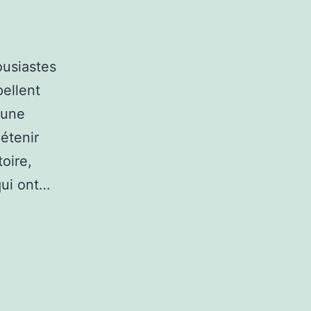
ousiastes
pellent
 une
Détenir
oire,
qui ont…