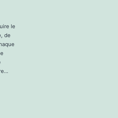
uire le
e, de
chaque
le
e
tre…