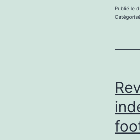
Publié le
d
Catégori
Rev
ind
foo