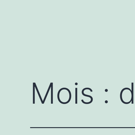
Aller
au
contenu
Mois :
d