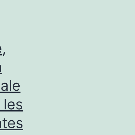
,
n
ale
 les
ntes