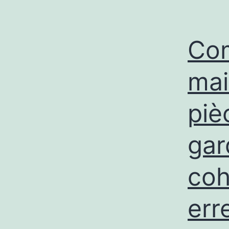
Com
mai
piè
gar
coh
err