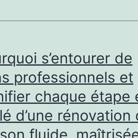
par
étape,
pièce
par
pièce,
rquoi s’entourer de
tout
en
s professionnels et
gardant
nifier chaque étape 
une
vision
clé d’une rénovation
globale
cohérente
son fluide, maîtrisée
et