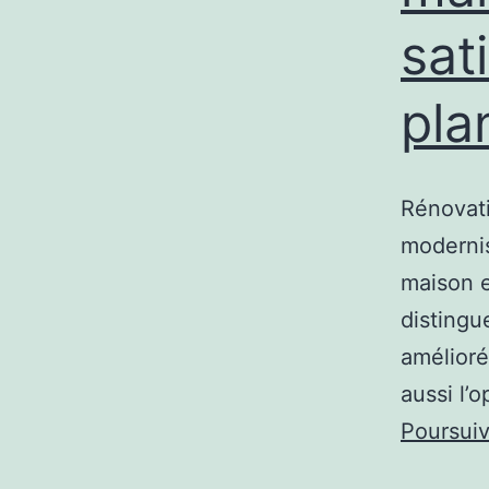
sat
pla
Rénovati
modernis
maison e
distingu
amélioré
aussi l’
Poursuiv