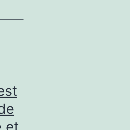
est
 de
 et