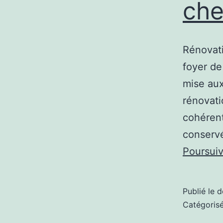
che
Rénovati
foyer de
mise aux
rénovati
cohérent
conservé
Poursuiv
Publié le
d
Catégori