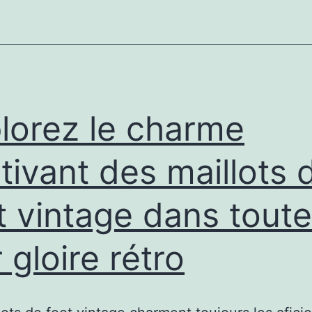
maillots
de
foot
vintage
dans
lorez le charme
toute
leur
tivant des maillots 
gloire
t vintage dans toute
rétro
r gloire rétro