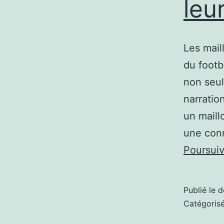
leu
Les mail
du footb
non seul
narratio
un maill
une conn
Poursuiv
Publié le
d
Catégori