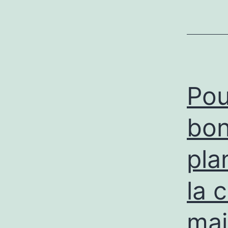
Pou
bon
pla
la 
mai