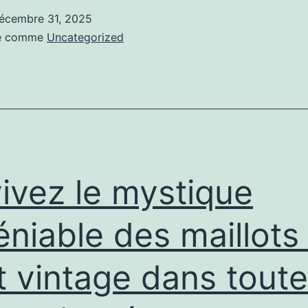
de
écembre 31, 2025
bons
sé comme
Uncategorized
professionnels
et
planifier
chaque
étape
est
ivez le mystique
la
clé
éniable des maillots
d’une
t vintage dans toute
rénovation
de