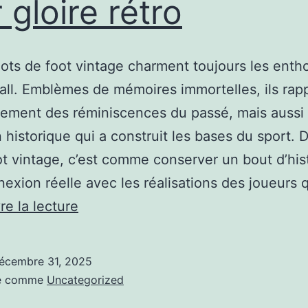
r gloire rétro
maison
fluide,
maîtrisée
lots de foot vintage charment toujours les enth
et
all. Emblèmes de mémoires immortelles, ils rap
satisfaisante
ement des réminiscences du passé, mais aussi
sur
n historique qui a construit les bases du sport. 
tous
ot vintage, c’est comme conserver un bout d’hist
les
exion réelle avec les réalisations des joueurs 
plans
Revivez
re la lecture
le
mystique
écembre 31, 2025
indéniable
sé comme
Uncategorized
des