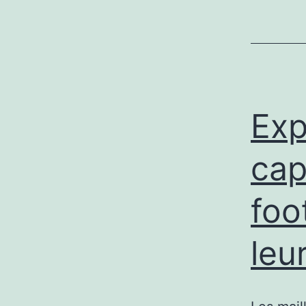
Exp
cap
foo
leu