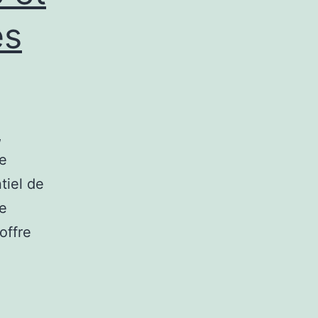
es
,
ne
tiel de
re
offre