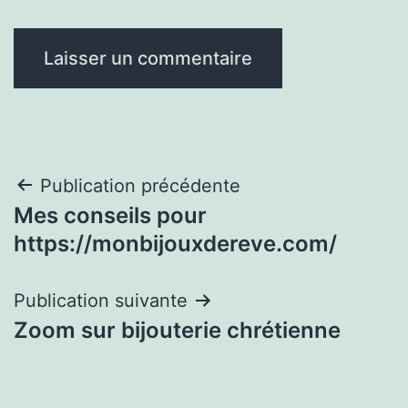
Navigation
Publication précédente
Mes conseils pour
de
https://monbijouxdereve.com/
l’article
Publication suivante
Zoom sur bijouterie chrétienne