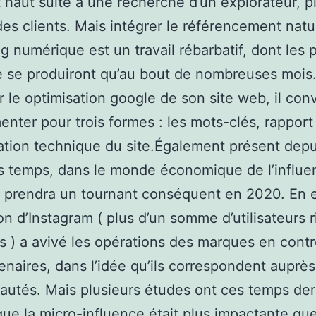
 haut suite à une recherche d’un explorateur, pl
 des clients. Mais intégrer le référencement natu
g numérique est un travail rébarbatif, dont les 
e se produiront qu’au bout de nombreuses mois
r le optimisation google de son site web, il con
enter pour trois formes : les mots-clés, rapport
sation technique du site.Également présent depu
s temps, dans le monde économique de l’influe
é prendra un tournant conséquent en 2020. En e
ion d’Instagram ( plus d’un somme d’utilisateurs 
 ) a avivé les opérations des marques en contr
enaires, dans l’idée qu’ils correspondent auprès
tés. Mais plusieurs études ont ces temps der
ue la micro-influence était plus impactante qu