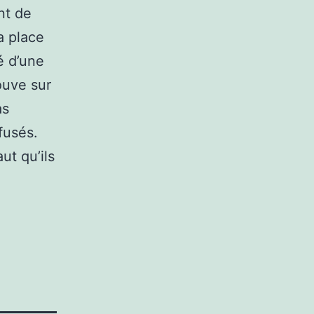
nt de
a place
é d’une
ouve sur
as
fusés.
ut qu’ils