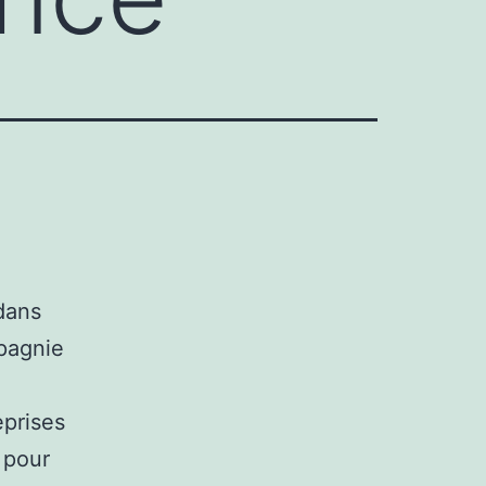
 dans
pagnie
eprises
 pour