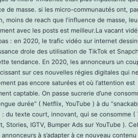
nce de masse. si les micro-communautés ont, pa
on, moins de reach que l’influence de masse, leu
ment avec les posts est meilleur.La vacant vid
 pas : en 2020, le trafic vidéo sur internet dess
issance drole des utilisation de TikTok et Snapc
ette tendance. En 2020, les annonceurs un coup
rcissant sur ces nouvelles régies digitales qui n
ement pas encore saturées et où l’attention est
ment captable. On passe sucrerie d’une consom
ongue durée” ( Netflix, YouTube ) à du “snackab
 : du texte court, innovant, qui se consomme ( 
, Stories, IGTV, Bumper Ads sur YouTube ). Cel
s annonceurs à s’adapter à ce nouveau contenu 