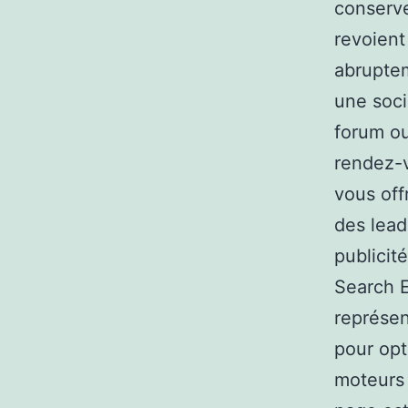
conserve
revoient
abruptem
une soci
forum ou 
rendez-v
vous off
des lead
publicit
Search E
représen
pour opt
moteurs 