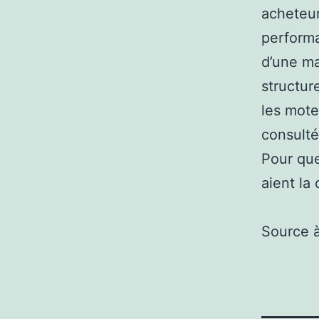
acheteur
performa
d’une ma
structur
les mote
consulté
Pour que 
aient la
Source 