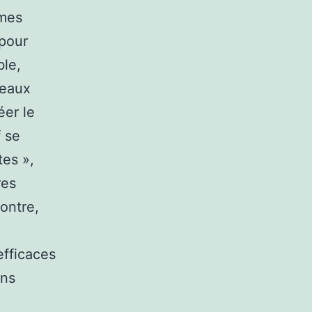
rmes
 pour
ble,
seaux
éer le
f se
tes »,
res
ontre,
efficaces
ans