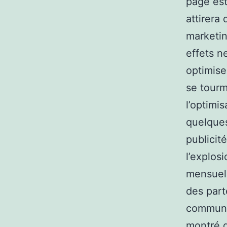
page est
attirera
marketin
effets n
optimise
se tourm
l’optimi
quelque
publicit
l’explos
mensuels
des part
communau
montré q