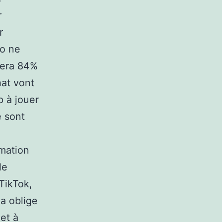
r
r
éo ne
inera 84%
hat vont
 à jouer
e sont
mation
le
TikTok,
a oblige
et à