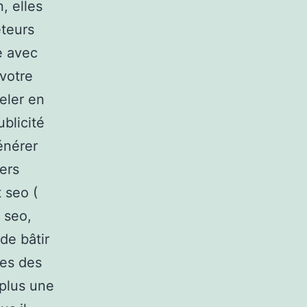
, elles
eteurs
e avec
 votre
veler en
ublicité
énérer
ers
 seo (
 seo,
de bâtir
ces des
plus une