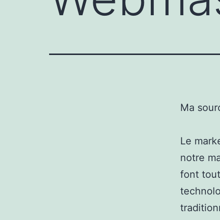
Ma sour
Le marke
notre ma
font tout
technolo
traditio