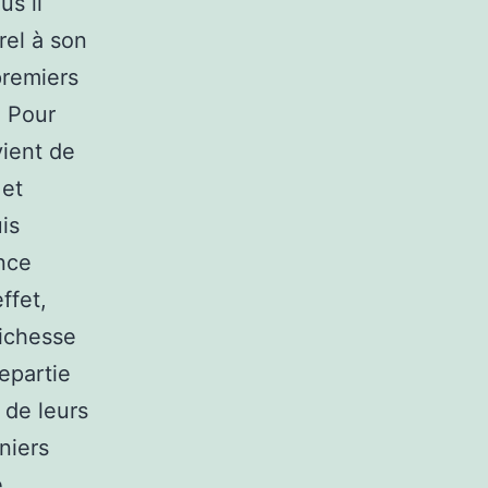
us il
rel à son
premiers
. Pour
vient de
 et
is
nce
ffet,
richesse
epartie
 de leurs
niers
e