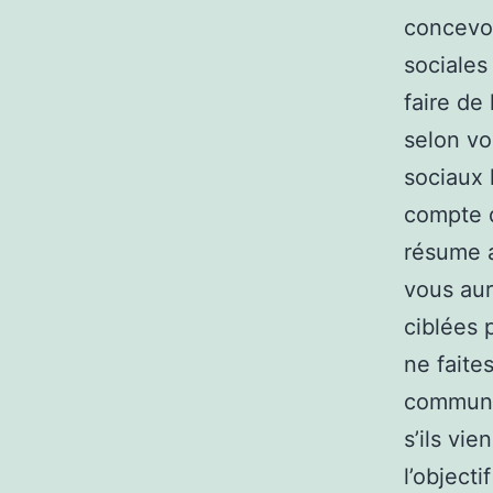
concevo
sociales
faire de
selon vo
sociaux 
compte d
résume a
vous aur
ciblées 
ne faite
communic
s’ils vi
l’objecti