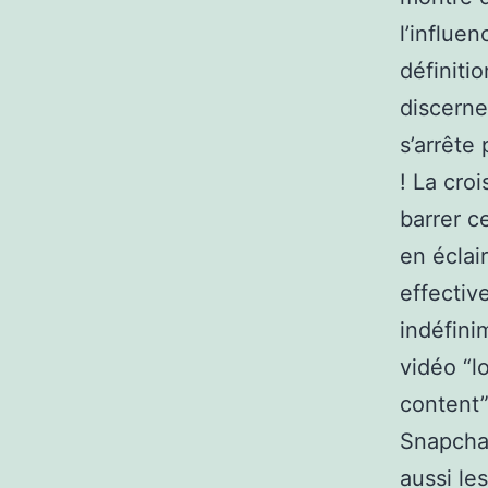
l’influe
définiti
discerne
s’arrête
! La cro
barrer c
en éclai
effectiv
indéfini
vidéo “l
content”
Snapchat
aussi le