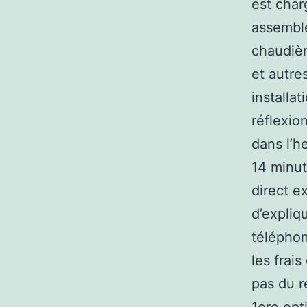
est char
assembler
chaudièr
et autres
installa
réflexion
dans l’h
14 minut
direct e
d’expliq
téléphon
les frai
pas du r