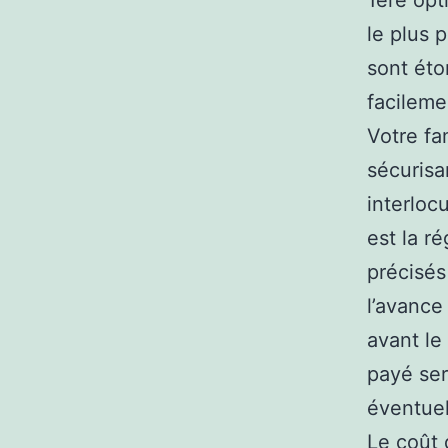
1ere opti
le plus 
sont éto
facileme
Votre fa
sécurisa
interloc
est la r
précisés
l’avance 
avant le
payé ser
éventuel
Le coût 