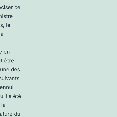
éciser ce
nistre
s, le
la
se en
t être
l’une des
 suivants,
’ennui
u’il a été
 la
nature du