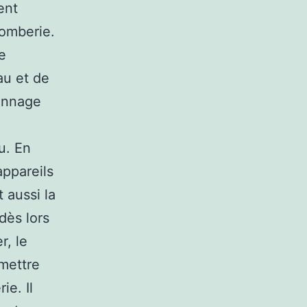
ent
lomberie.
e
au et de
pannage
u. En
appareils
 aussi la
dès lors
r, le
 mettre
ie. Il