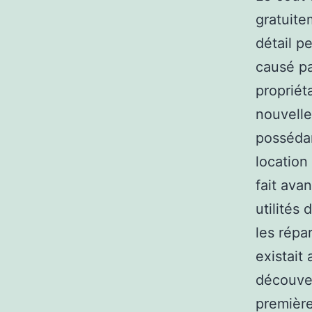
gratuite
détail pe
causé pa
propriéta
nouvelle
possédan
location
fait ava
utilités 
les répa
existait 
découve
première 