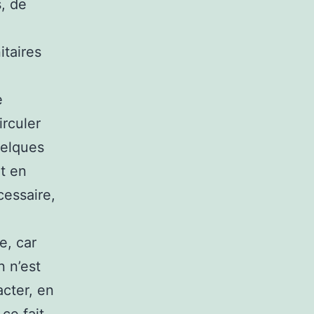
, de
itaires
e
irculer
uelques
t en
cessaire,
e, car
n n’est
acter, en