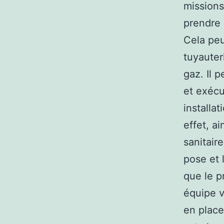
missions
prendre 
Cela pe
tuyauter
gaz. Il 
et exécu
installa
effet, a
sanitair
pose et 
que le p
équipe v
en place