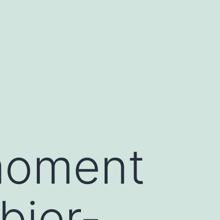
moment
bier-