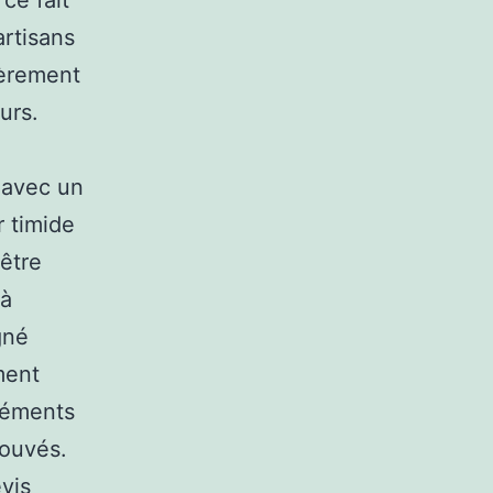
 ce fait
artisans
ièrement
urs.
 avec un
r timide
 être
 à
gné
ment
léments
rouvés.
evis