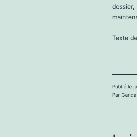
dossier,
maintena
Texte d
Publié le
j
Par
Gandal