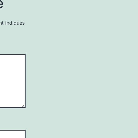
e
nt indiqués