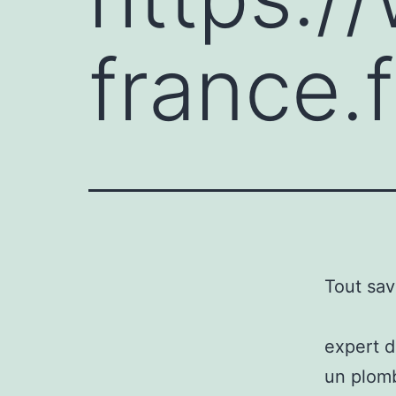
france.f
Tout sav
expert d
un plomb