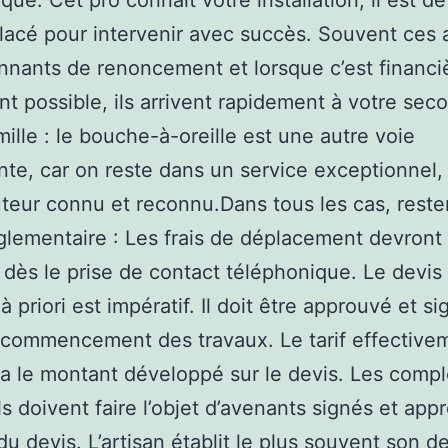
que. Cet pro connaît votre installation, il est de
placé pour intervenir avec succès. Souvent ces 
nnants de renoncement et lorsque c’est financ
nt possible, ils arrivent rapidement à votre seco
mille : le bouche-à-oreille est une autre voie
nte, car on reste dans un service exceptionnel,
uteur connu et reconnu.Dans tous les cas, reste
églementaire : Les frais de déplacement devront
 dès le prise de contact téléphonique. Le devis
à priori est impératif. Il doit être approuvé et si
 commencement des travaux. Le tarif effective
a le montant développé sur le devis. Les comp
s doivent faire l’objet d’avenants signés et app
du devis. L’artisan établit le plus souvent son d