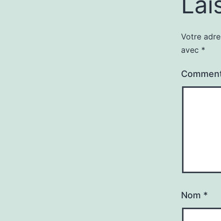
Lai
Votre adre
avec
*
Comment
Nom
*