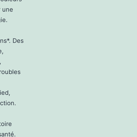
r une
ie.
ons*. Des
e,
,
troubles
ied,
ection.
oire
santé.