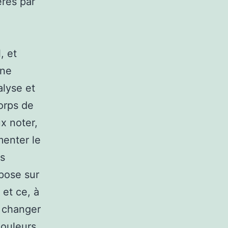
rés par
, et
une
alyse et
corps de
x noter,
menter le
es
epose sur
 et ce, à
e changer
douleurs