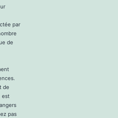
our
ctée par
 nombre
que de
ment
lences.
t de
 est
dangers
nez pas