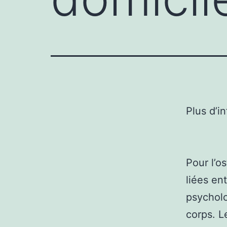
Plus d’i
Pour l’o
liées en
psycholo
corps. L