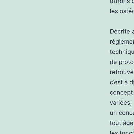
offrons
les osté
Décrite 
règlemen
techniqu
de proto
retrouve
c’est à 
concept 
variées,
un conce
tout âge
les fonc