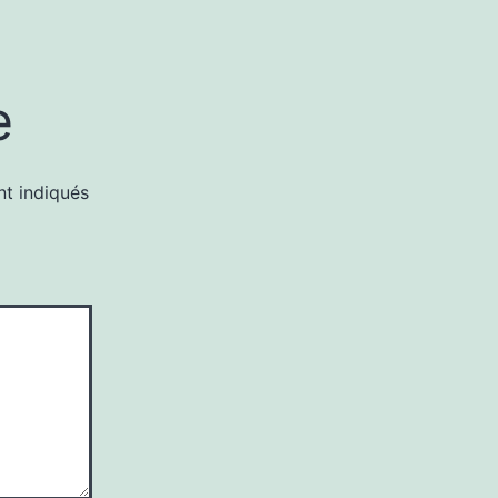
e
nt indiqués