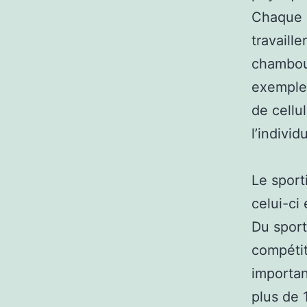
Chaque c
travaill
chamboul
exemple,
de cellu
l’individu
Le sport
celui-ci
Du sport
compétit
importan
plus de 