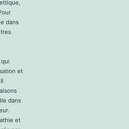
ettique,
 Pour
ie dans
tres
 qui
sation et
Il
aisons
lle dans
eur.
athie et