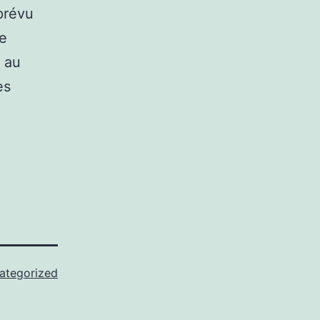
prévu
me
 au
es
ategorized