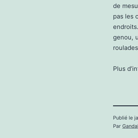
de mesur
pas les 
endroits
genou, u
roulades
Plus d’i
Publié le
j
Par
Gandal