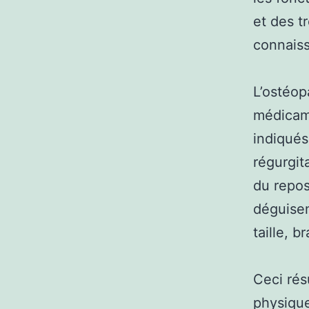
et des t
connaiss
L’ostéop
médicam
indiqués 
régurgit
du repos
déguisem
taille, b
Ceci rés
physique