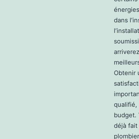
énergies
dans l’i
l’instal
soumissi
arrivere
meilleurs
Obtenir 
satisfac
importan
qualifié
budget. 
déjà fai
plombier