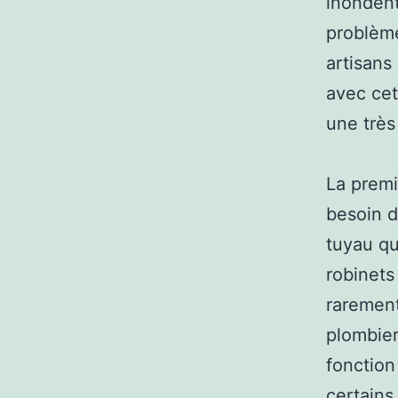
inondent
problème
artisans
avec cet
une très
La premi
besoin d
tuyau qu
robinets
rarement
plombier
fonction
certains