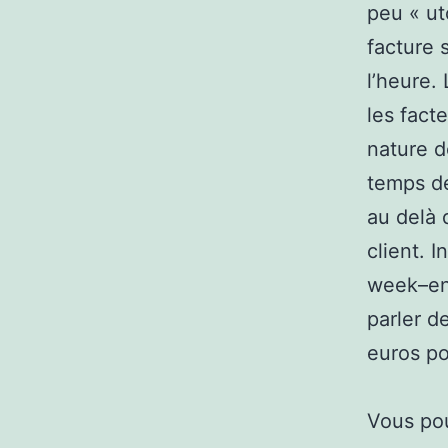
peu « ut
facture 
l’heure.
les fact
nature d
temps de 
au delà 
client. I
week–end
parler d
euros po
Vous pou