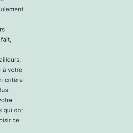
seulement
rs
fait,
illeurs.
 à votre
n critère
lus
votre
s qui ont
oisir ce
s