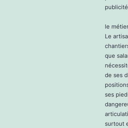
publicité
le métie
Le artis
chantier
que sala
nécessit
de ses d
position
ses pied
dangereu
articulat
surtout 