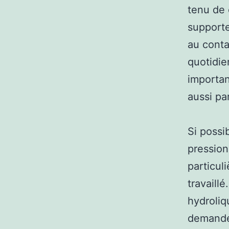
tenu de 
supporte
au conta
quotidie
importan
aussi par
Si possi
pression
particul
travaill
hydroliq
demander