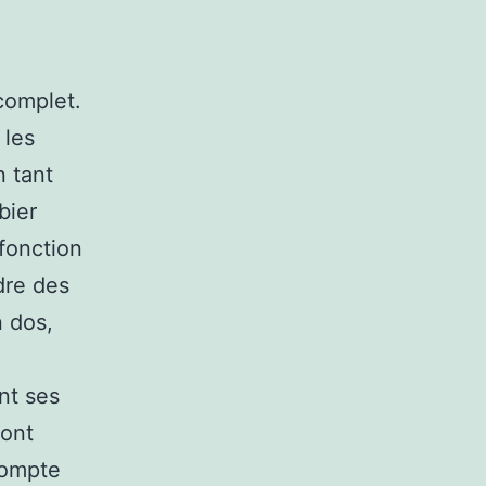
 complet.
 les
n tant
bier
 fonction
dre des
n dos,
nt ses
sont
Compte