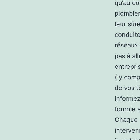
qu’au co
plombier
leur sûr
conduite
réseaux 
pas à al
entrepri
( y comp
de vos t
informez
fournie s
Chaque 
interveni