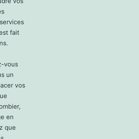
udre vos
es
 services
st fait
ns.
z-vous
us un
lacer vos
que
ombier,
ge en
ez que
es