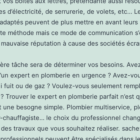
 vos boites aux lettres, prétendante aussi réso
s d’électricité, de serrurerie, de volets, etc… L
 adaptés peuvent de plus mettre en avant leurs
te méthode mais ce mode de communication s’e
 mauvaise réputation à cause des sociétés écra
ère tâche sera de déterminer vos besoins. Ave
’un expert en plomberie en urgence ? Avez-vo
i fuit ou de gaz ? Voulez-vous seulement remp
 ? Trouver le expert en plomberie parfait n’est 
 une besogne simple. Plombier multiservice, pl
-chauffagiste… le choix du professionnel chan
 des travaux que vous souhaitez réaliser. sach
 professionnels peuvent être spécialisés dans l