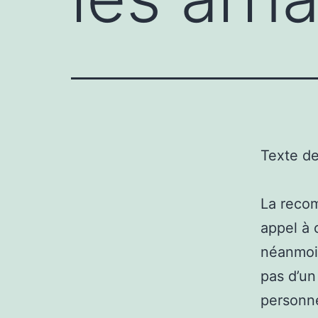
Texte d
La recom
appel à 
néanmoin
pas d’un
personne