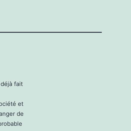
éjà fait
ociété et
hanger de
probable