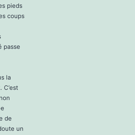
es pieds
les coups
s
é passe
s la
. C’est
 non
ée
ue de
doute un