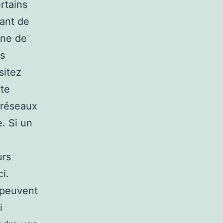
rtains
rant de
gne de
es
sitez
tte
 réseaux
e. Si un
urs
ci.
 peuvent
i