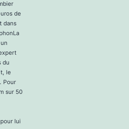
mbier
euros de
t dans
iphonLa
 un
’expert
s du
t, le
. Pour
um sur 50
pour lui