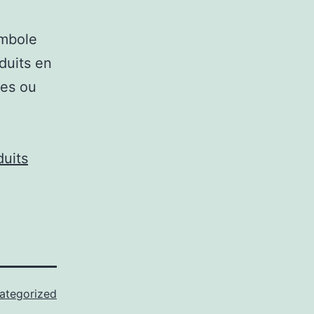
ymbole
duits en
mes ou
duits
ategorized