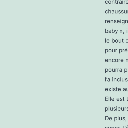
contrair
chaussur
renseign
baby », 
le bout 
pour pré
encore m
pourra p
l’a inclu
existe a
Elle est
plusieur
De plus,