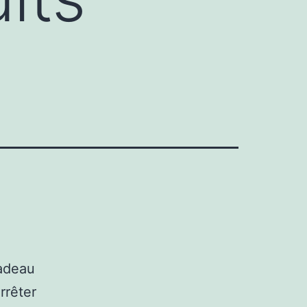
cadeau
rrêter