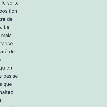
lle sorte
position
tre de
e. Le
, mais
stance
vité de
le
squ on
ne pas se
is que
haitez
u