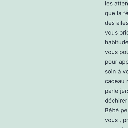
les atte
que la f
des aile
vous ori
habitude
vous pou
pour app
soin à vo
cadeau r
parle je
déchirer
Bébé peu
vous , p