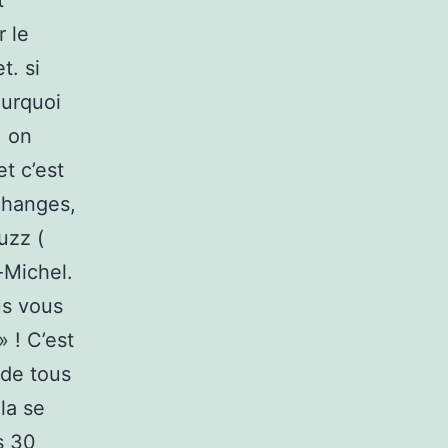
t
r le
t. si
ourquoi
, on
et c’est
changes,
uzz (
-Michel.
ous vous
 ! C’est
 de tous
la se
s 30