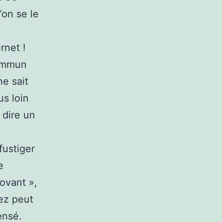
’on se le
rnet !
commun
e sait
us loin
 dire un
fustiger
e
novant »,
ez peut
ensé.