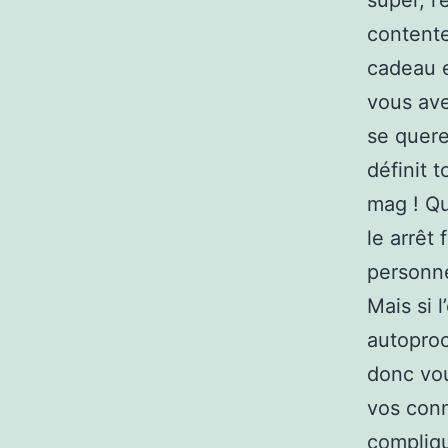
super, l
contente
cadeau e
vous ave
se querel
définit t
mag ! Qu
le arrêt
personne
Mais si l
autoproc
donc vou
vos conn
compliqu