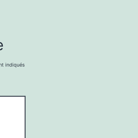
e
nt indiqués