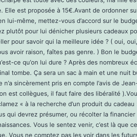
’écharpe est toute avec des couleurs, ma fille es
. Elle est proposée à 15€.Avant de ordonner su
n lui-même, mettez-vous d’accord sur le budge
z plutôt pour lui dénicher plusieurs cadeaux p
ler pour savoir qui la meilleure idée ? ( oui, oui
ous avoir raison, faîtes pas genre. ) Bon le budg
’est-ce qu’on lui dure ? Après des nombreux é
 final tombe. Ça sera un sac à main et une nuit b
 n’a sincèrement pris en compte l’avis de Jean
’on est collègues, il faut faire des libéralité ).V
lamez « à la recherche d’un produit du cadeau »
s qui devrez présumer, ou récolter la financier
aissances. Vous le sentez venir, c’est là que ce
e. Vous ne comptez pas les voir dans les futur