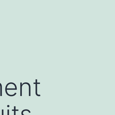
ment
its