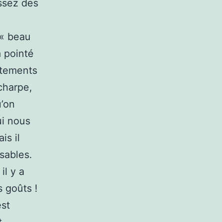
issez des
 « beau
a pointé
êtements
charpe,
u’on
ui nous
is il
sables.
il y a
 goûts !
est