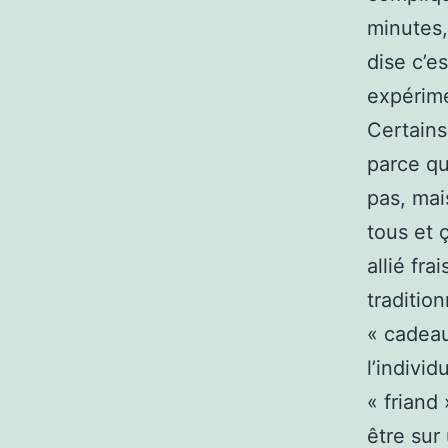
minutes,
dise c’e
expérime
Certain
parce qu
pas, mais
tous et 
allié fra
traditio
« cadeau
l’indivi
« friand
être sur