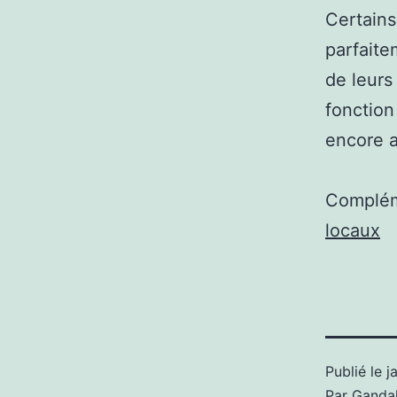
Certains
parfaite
de leurs
fonction
encore 
Complém
locaux
Publié le
j
Par
Gandal