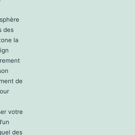
osphère
s des
zone la
sign
irement
son
sement de
Pour
ser votre
d’un
quel des