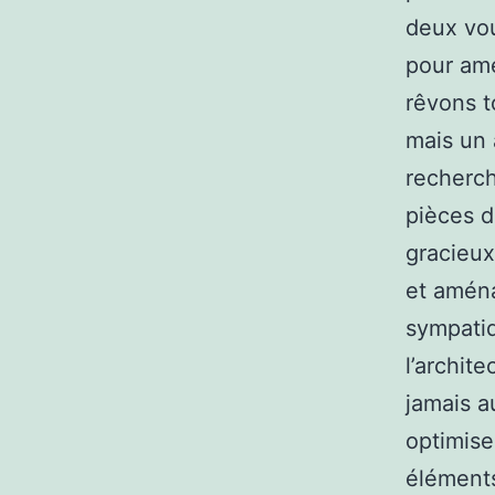
deux vou
pour am
rêvons t
mais un
recherch
pièces d
gracieux
et aména
sympatiq
l’archite
jamais a
optimise
éléments