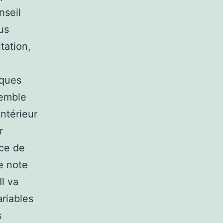
nseil
us
tation,
iques
semble
intérieur
r
nce de
ne note
l va
ariables
s