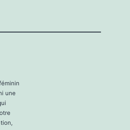
 féminin
ni une
qui
otre
tion,