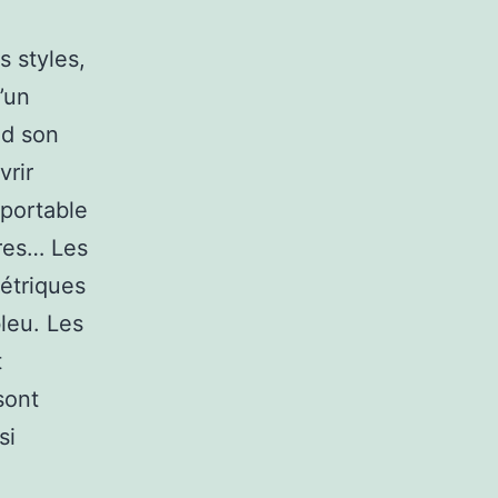
s styles,
’un
nd son
vrir
 portable
ires… Les
métriques
leu. Les
t
 sont
si