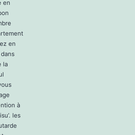
e en
 bon
mbre
artement
tez en
 dans
 la
ul
vous
tage
ention à
su’. les
outarde