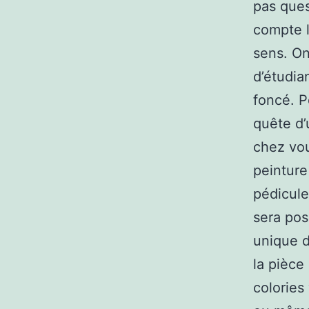
pas ques
compte l
sens. On
d’étudia
foncé. P
quête d’
chez vou
peinture
pédicule
sera pos
unique d
la pièce
colories