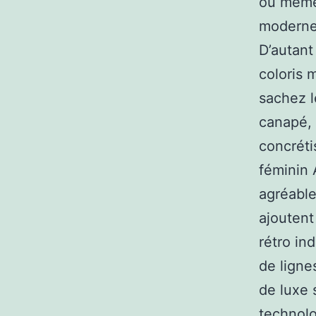
ou même 
moderne 
D’autant
coloris 
sachez l
canapé, l
concréti
féminin 
agréable
ajoutent
rétro in
de ligne
de luxe 
technolo