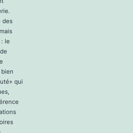
et
rie.
e des
 mais
: le
 de
le
 bien
uté» qui
ues,
hérence
ations
oires
a