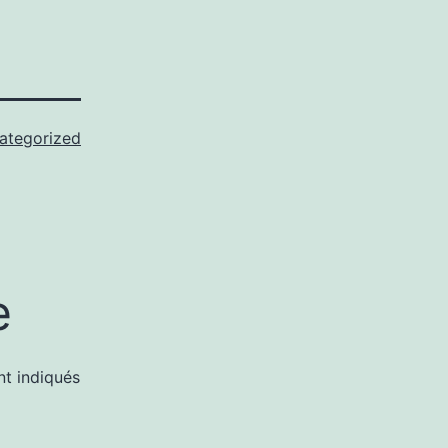
ategorized
e
nt indiqués