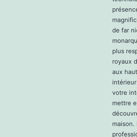
présence
magnific
de far n
monarque
plus res
royaux d
aux haut
intérieu
votre in
mettre e
découvre
maison. 
professi