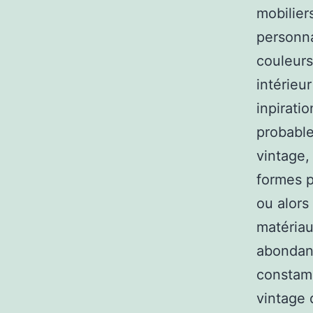
mobilier
personna
couleurs
intérieu
inpirati
probable
vintage,
formes p
ou alors
matériau
abondante
constamm
vintage 