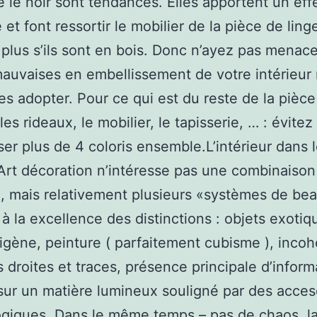
le noir sont tendances. Elles apportent un eff
et font ressortir le mobilier de la pièce de linge
 plus s’ils sont en bois. Donc n’ayez pas menac
mauvaises en embellissement de votre intérieur
es adopter. Pour ce qui est du reste de la pièce 
es rideaux, le mobilier, le tapisserie, … : évitez
ser plus de 4 coloris ensemble.L’intérieur dans 
Art décoration n’intéresse pas une combinaison
, mais relativement plusieurs «systèmes de bea
 à la excellence des distinctions : objets exotiq
digène, peinture ( parfaitement cubisme ), inco
s droites et traces, présence principale d’inform
sur un matière lumineux souligné par des acces
giques. Dans le même temps – pas de chaos, l