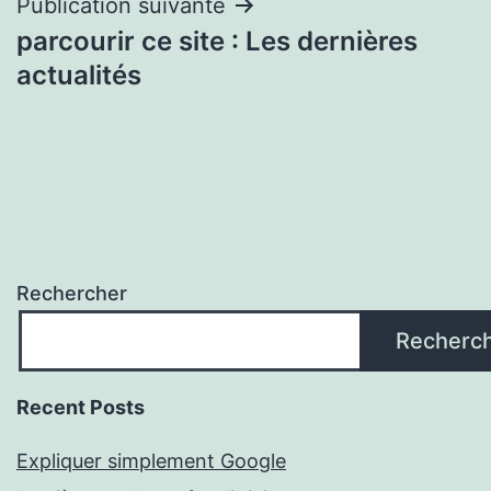
l’article
Publication suivante
parcourir ce site : Les dernières
actualités
Rechercher
Recherc
Recent Posts
Expliquer simplement Google