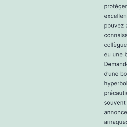
protéger
excellen
pouvez 
connaiss
collègue
eu une b
Demandez
d’une bo
hyperbo
précauti
souvent l
annonces
arnaques