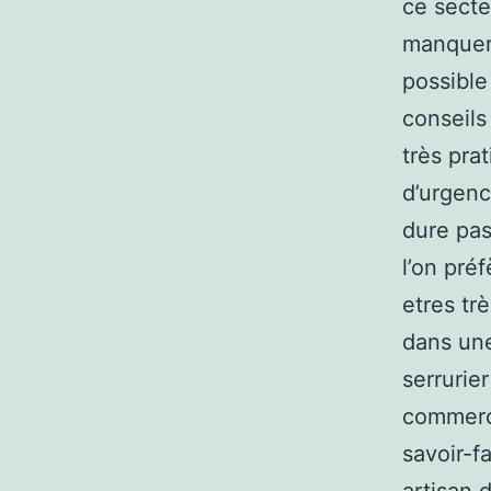
ce secte
manquero
possible
conseils
très pra
d’urgenc
dure pas
l’on pré
etres tr
dans une
serrurie
commerci
savoir-f