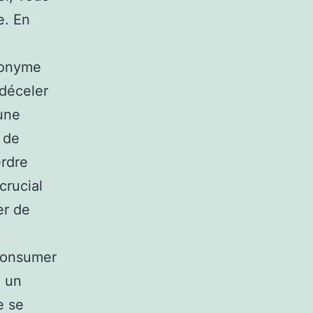
e. En
ynonyme
déceler
une
 de
erdre
crucial
er de
 consumer
à un
e se