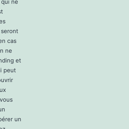
 qui ne
st
les
 seront
en cas
on ne
nding et
i peut
uvrir
aux
 vous
un
epérer un