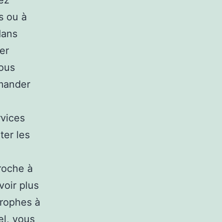
lez
s ou à
dans
ier
ous
emander
rvices
ter les
proche à
voir plus
trophes à
el, vous