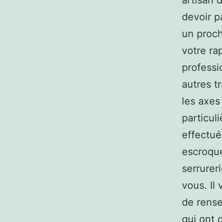
artisan 
devoir p
un proch
votre rap
profess
autres t
les axes
particul
effectué
escroque
serrurer
vous. Il 
de rense
qui ont 