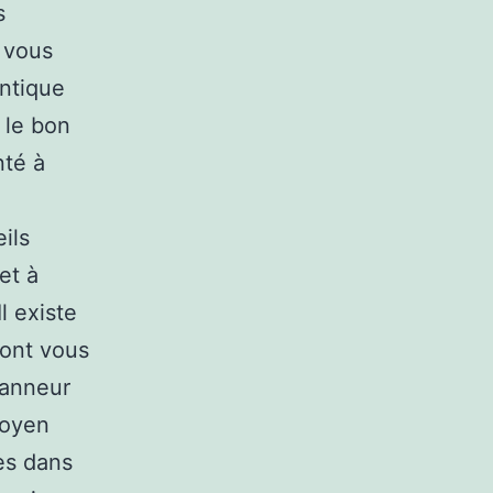
s
, vous
entique
s le bon
nté à
ils
et à
l existe
ront vous
panneur
moyen
les dans