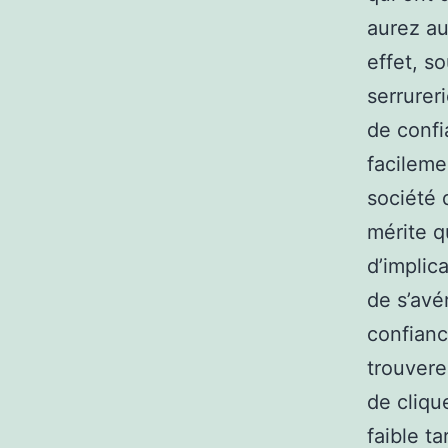
aurez au
effet, s
serrurer
de confi
facileme
société 
mérite q
d’implica
de s’avé
confianc
trouvere
de cliqu
faible ta