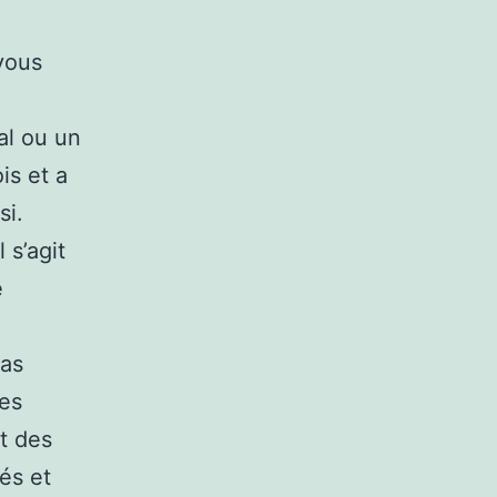
vous
al ou un
is et a
si.
 s’agit
e
pas
des
t des
és et