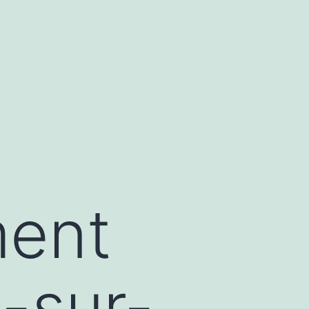
ment
-sur-