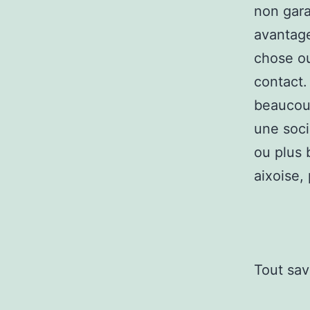
non gara
avantage
chose ou
contact
beaucoup
une soci
ou plus 
aixoise,
Tout sav