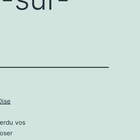
Oise
perdu vos
poser