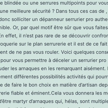
e blindée ou une serrures multipoints pour vou
r une meilleure sécurité ? Dans tous ces cas de 
donc solliciter un dépanneur serrurier pro auth
nible. Or, par quel motif être sûr que vous faite
En effet, il n’est pas rare de se découvrir confro
querie sur le plan serrurerie et il est de ce fait
nt de ne pas vous rouler. Voici quelques conse
 pour vous permettre à déceler un serrurier pro 
der les arnaques en les remarquant aisément. I
ement différentes possibilités activités qui pour
e de faire le bon choix en matière d’artisan de
rerie fiable et éminent.Cela vous donnera les 
 d’être martyr d’arnaques qui, hélas, sont multip