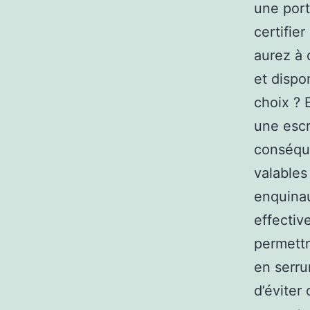
une port
certifie
aurez à 
et dispo
choix ? 
une escro
conséque
valables
enquinau
effectiv
permettr
en serru
d’éviter