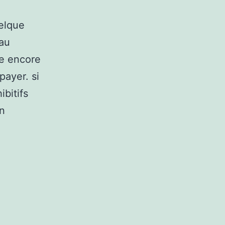
uelque
 au
e encore
ayer. si
bitifs
on