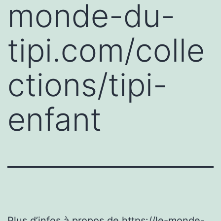
monde-du-
tipi.com/colle
ctions/tipi-
enfant
Plus d’infos à propos de
https://le-monde-