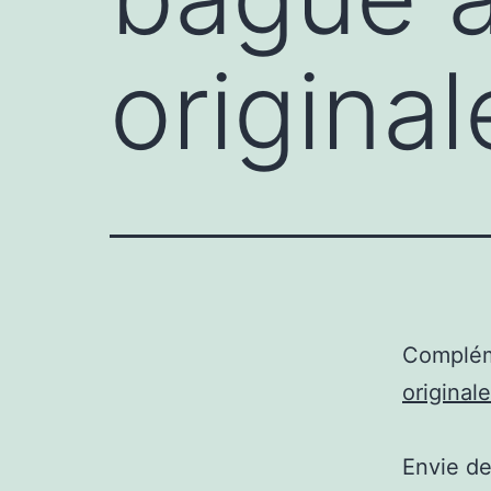
original
Complém
originale
Envie de