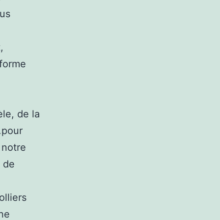
ous
,
 forme
le, de la
.pour
 notre
s de
lliers
une