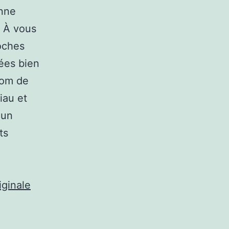
anne
. À vous
roches
lées bien
oom de
iau et
 un
ts
ginale