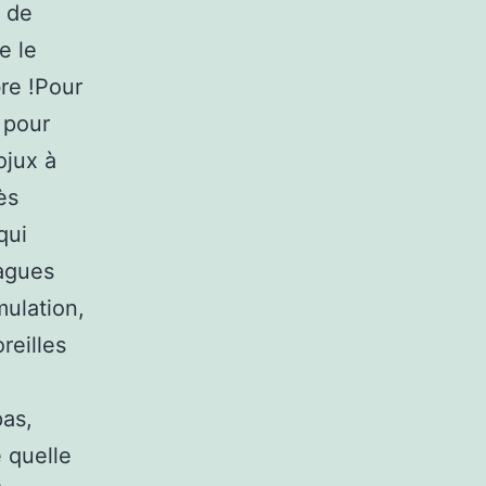
e de
e le
bre !Pour
 pour
ojux à
ès
qui
bagues
ulation,
reilles
pas,
 quelle