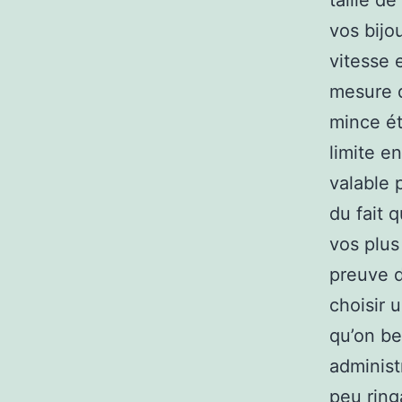
taille d
vos bijo
vitesse 
mesure d
mince ét
limite e
valable 
du fait 
vos plus
preuve d
choisir 
qu’on be
administ
peu ring