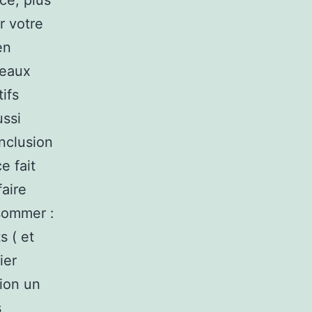
ce, plus
r votre
en
neaux
ifs
ussi
onclusion
e fait
faire
nsommer :
s ( et
ier
tion un
s