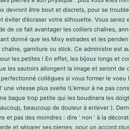
e ses pierres à son physique : plus vous êtes min
ux devront être bout et discrets, pour se trouble
et éviter d’écraser votre silhouette. Vous serez 
e de ce fait avantager les colliers chaînes, an
ant donné que les Mixy estrades et les pendent
n chaîne, garniture ou stick. Ce administre est a
pour les petites ! En effet, les bijoux longs et c
que les sautoirs allongent la image et seront de c
 perfectionné collègues si vous former le voeu 
’ une vitesse plus svelte !L’erreur à ne pas co
une bague trop petite qui les boudinera les doigt
aucoup, beaucoup de douleur à enlever ). Dern
re et pas des moindres : dire ‘ non ‘ à la décora
arde et séparer ses pierres, pour un accord plu