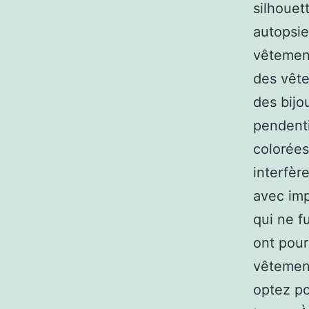
silhouet
autopsie
vêtement
des vête
des bijo
pendenti
colorées
interfèr
avec imp
qui ne f
ont pour
vêtement
optez po