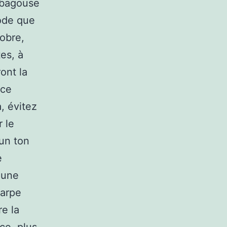
a bagouse
ode que
sobre,
tes, à
ont la
 ce
, évitez
r le
 un ton
e
 une
harpe
re la