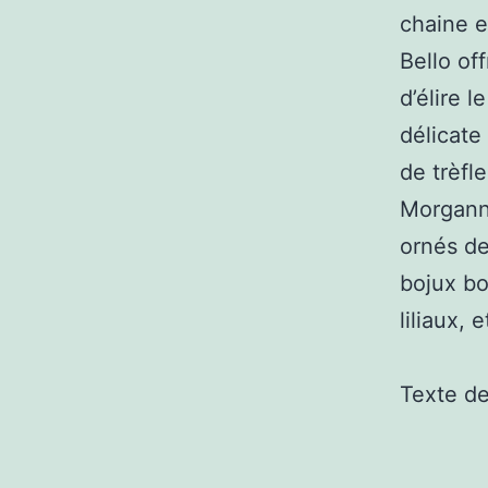
chaine e
Bello of
d’élire 
délicate
de trèfl
Morganne
ornés de
bojux bo
liliaux,
Texte d