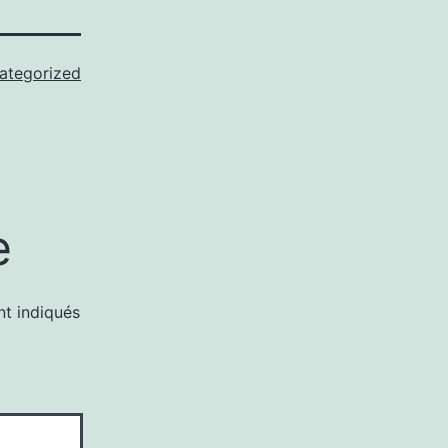
ategorized
e
nt indiqués