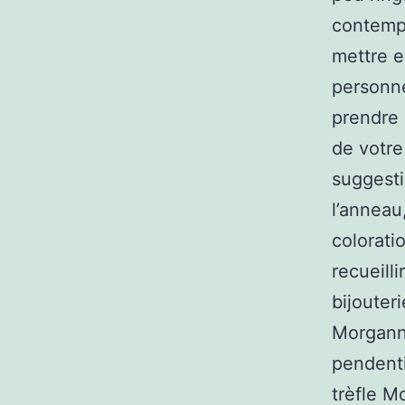
contempo
mettre e
personne
prendre 
de votre
suggesti
l’anneau
colorati
recueill
bijouter
Morganne
pendenti
trèfle M