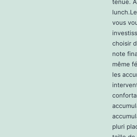
tenue. À
lunch.L
vous vou
investiss
choisir 
note fin
même fém
les accu
interven
conforta
accumula
accumula
pluri pla