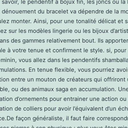
 savoir, le pendentif à bojux fin, les joncs ou l
e dénouement du bracelet va dépendre de la m
lez monter. Ainsi, pour une tonalité délicat et 
ez sur les modèles lingerie ou les bijoux d’artis
dans des gammes relativement bout. Ils apporter
ale à votre tenue et confirment le style. si, pour
inin, vous allez dans les pendentifs shamballa
mulations. En tenue flexible, vous pourriez avoi
tion entre un mouton de créateurs qui offriront
ble, ou des animaux saga en accumulation. Un
tion d’ornements pour entrainer une action ou
tion de colliers pour avoir l’équivalent d’un éc
ce.De façon généraliste, il faut faire correspond