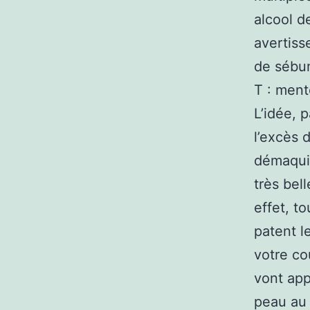
alcool d
avertiss
de sébum
T : ment
L’idée, 
l’excès 
démaquil
très bel
effet, t
patent l
votre co
vont app
peau au 