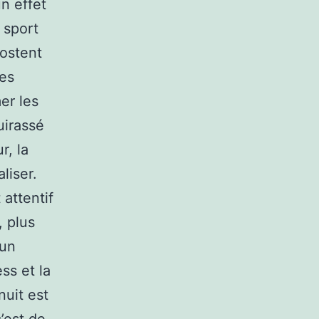
un effet
 sport
oostent
nes
er les
uirassé
r, la
liser.
attentif
, plus
 un
ss et la
nuit est