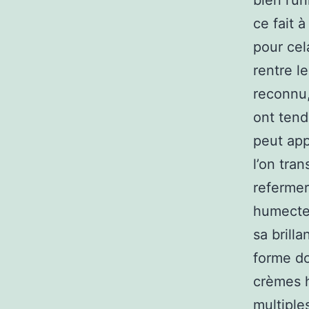
bien l’u
ce fait 
pour cel
rentre l
reconnu,
ont tend
peut app
l’on tra
refermer
humecter
sa brill
forme do
crèmes h
multiple