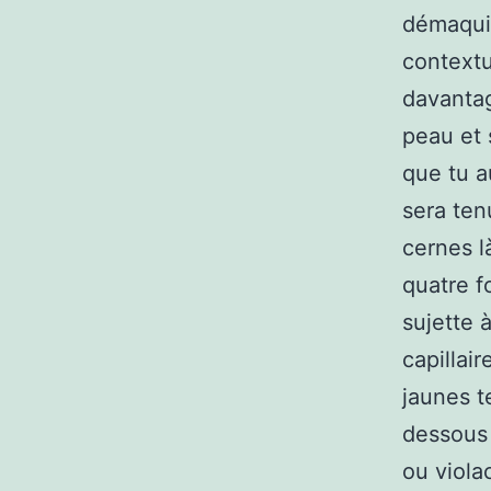
démaquil
contextu
davantag
peau et 
que tu a
sera ten
cernes l
quatre f
sujette 
capillai
jaunes t
dessous 
ou viola