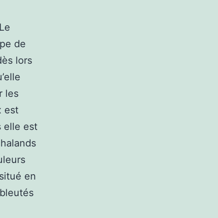
 Le
ype de
dès lors
’elle
r les
 est
 elle est
chalands
uleurs
 situé en
 bleutés