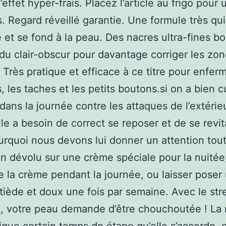
’effet hyper-frais. Placez l’article au frigo pour 
is. Regard réveillé garantie. Une formule très qui
e et se fond à la peau. Des nacres ultra-fines b
t du clair-obscur pour davantage corriger les zo
 Très pratique et efficace à ce titre pour enferm
, les taches et les petits boutons.si on a bien c
dans la journée contre les attaques de l’extérieu
lle a besoin de correct se reposer et de se revita
urquoi nous devons lui donner un attention tout 
on dévolu sur une crème spéciale pour la nuitée
e la crème pendant la journée, ou laisser poser
iède et doux une fois par semaine. Avec le stre
n, votre peau demande d’être chouchoutée ! La 