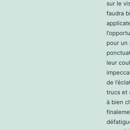
sur le vi
faudra b
applicat
l’opport
pour un 
ponctuat
leur cou
impeccab
de l’écl
trucs et
à bien ch
finaleme
défatigu