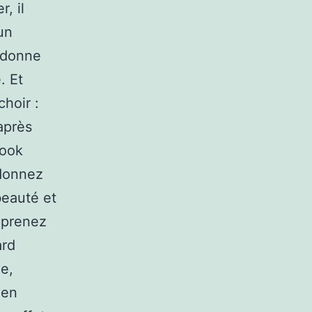
, il
un
t donne
. Et
hoir :
après
look
edonnez
beauté et
apprenez
ard
ée,
 en