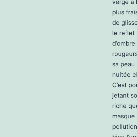
verge à l
plus fra
de gliss
le refle
d’ombre.
rougeurs
sa peau 
nuitée e
C’est po
jetant s
riche qu
masque t
pollutio