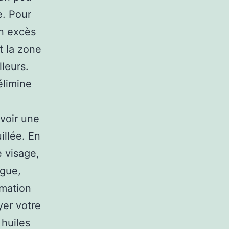
e. Pour
un excès
t la zone
lleurs.
élimine
avoir une
illée. En
e visage,
ngue,
rmation
yer votre
 huiles