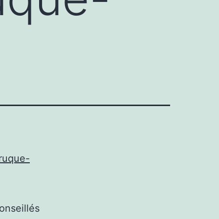
ruque-
onseillés