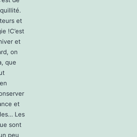
’est de
uillité.
teurs et
ie !C’est
iver et
ard, on
a, que
ut
ien
conserver
tance et
lles… Les
que sont
 un peu