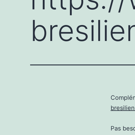
bresili
Complém
bresilie
Pas beso