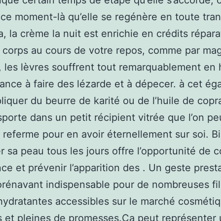
nique certain temps de étape qu’elle s’accorde, c
à ce moment-là qu’elle se regénère en toute tranq
a, la crème la nuit est enrichie en crédits répara
e corps au cours de votre repos, comme par mag
 les lèvres souffrent tout remarquablement en h
ance à faire des lézarde et à dépecer. à cet ég
liquer du beurre de karité ou de l’huile de copr
nsporte dans un petit récipient vitrée que l’on pe
 referme pour en avoir éternellement sur soi. B
 sa peau tous les jours offre l’opportunité de 
ance et prévenir l’apparition des . Un geste pres
rénavant indispensable pour de nombreuses fi
ydratantes accessibles sur le marché cosméti
s et pleines de promesses.Ça peut représenter