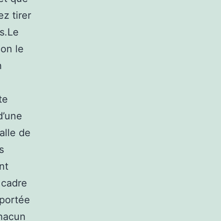
z tirer
fs.Le
on le
n
te
d’une
alle de
s
nt
 cadre
 portée
chacun