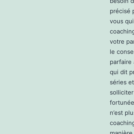
besoin de
précisé 
vous quit
coaching
votre pa
le conse
parfaire
qui dit 
séries e
sollicit
fortunée
n’est pl
coaching
manière 