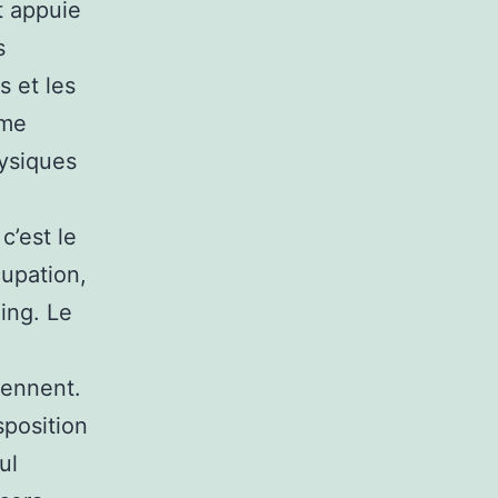
t appuie
s
s et les
mme
ysiques
c’est le
cupation,
ing. Le
iennent.
sposition
ul