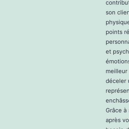
contribu
son clie
physique
points r
personn
et psychi
émotions 
meilleur
déceler 
représe
enchâsse
Grâce à s
après vo