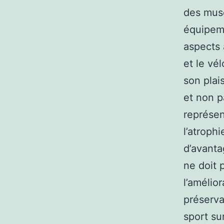
des musc
équipeme
aspects 
et le vé
son plais
et non pa
représen
l’atroph
d’avanta
ne doit 
l’amélio
préserva
sport su