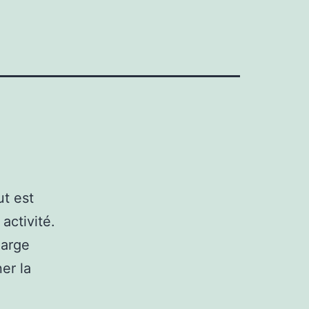
ut est
activité.
harge
er la