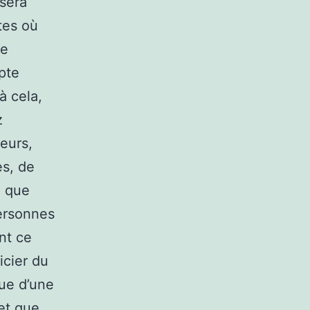
 sera
tes où
le
pte
à cela,
z
leurs,
es, de
z que
personnes
nt ce
icier du
que d’une
et que