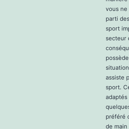
vous ne 
parti de
sport im
secteur 
conséque
possèden
situatio
assiste 
sport. C
adaptés 
quelques
préféré 
de main 