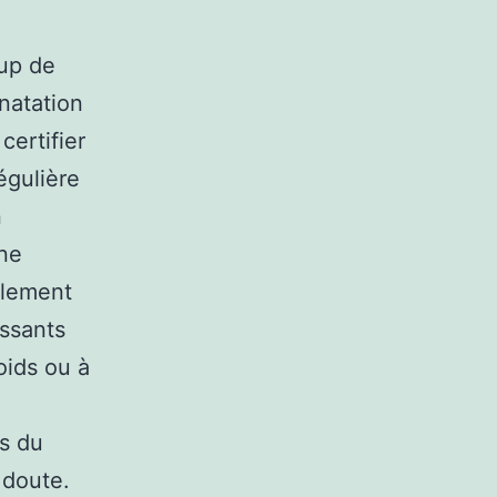
oup de
natation
certifier
régulière
n
ine
blement
essants
oids ou à
es du
 doute.