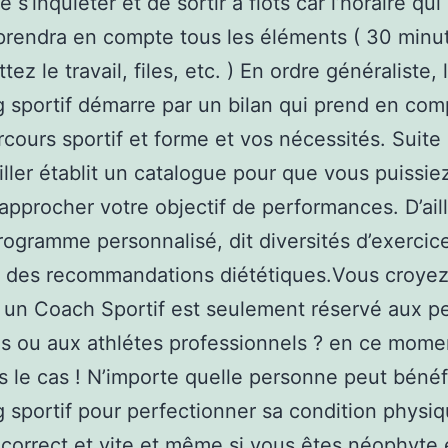
 s’inquiéter et de sortir à flots car l’horaire qui
prendra en compte tous les éléments ( 30 minu
tez le travail, files, etc. ) En ordre généraliste, 
 sportif démarre par un bilan qui prend en com
rcours sportif et forme et vos nécessités. Suite 
iller établit un catalogue pour que vous puissie
 approcher votre objectif de performances. D’ail
programme personnalisé, dit diversités d’exercic
t des recommandations diététiques.Vous croye
er un Coach Sportif est seulement réservé aux 
s ou aux athlétes professionnels ? en ce mome
us le cas ! N’importe quelle personne peut bénéf
 sportif pour perfectionner sa condition physi
correct et vite et même si vous êtes néophyte 