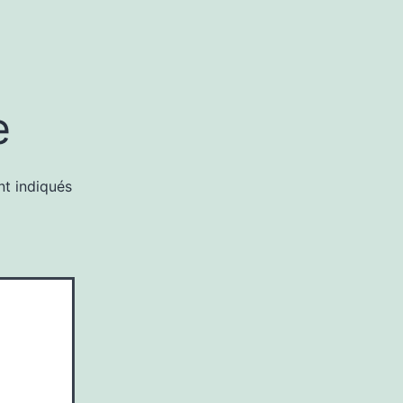
e
nt indiqués