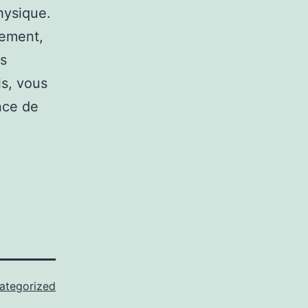
hysique.
lement,
ns
is, vous
ence de
ategorized