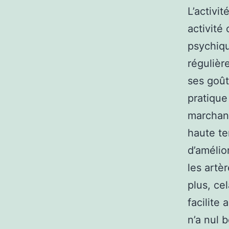
L’activi
activité
psychiqu
régulièr
ses goût
pratique
marchand
haute te
d’amélio
les artè
plus, ce
facilite
n’a nul 