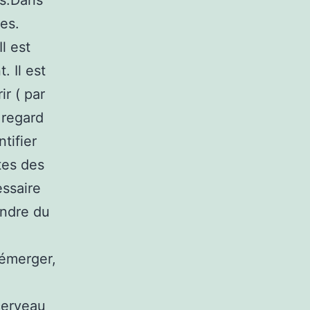
us.Dans
ées.
l est
. Il est
r ( par
 regard
tifier
tes des
essaire
endre du
 émerger,
cerveau