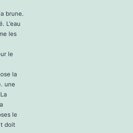
la brune.
é. L’eau
mme les
ur le
pose la
e. une
 La
la
pses le
t doit