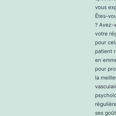
vous exp
Êtes-vou
? Avez-v
votre ré
pour ce
patient 
en emmen
pour pro
la meill
vasculai
psycholo
régulièr
ses goût