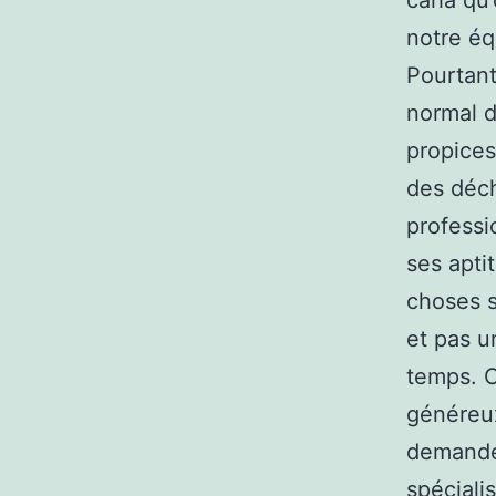
caha qu
notre équ
Pourtant,
normal d
propices
des déch
professio
ses apti
choses s
et pas u
temps. C
généreux
demande
spéciali