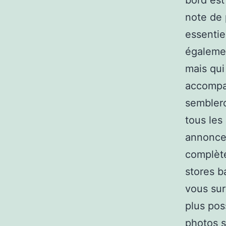
bord est
note de 
essentie
égalemen
mais qui
accompag
semblero
tous les
annonces
complète
stores b
vous sur
plus pos
photos s