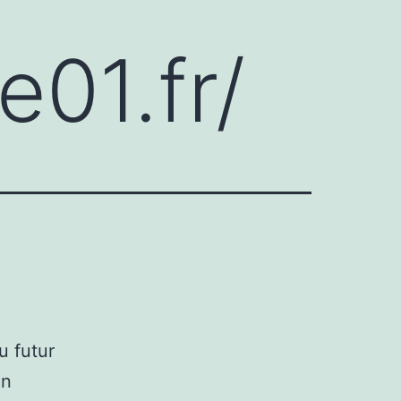
01.fr/
u futur
en