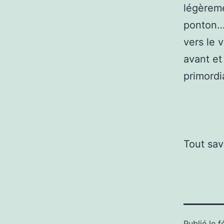
légèreme
ponton… 
vers le 
avant et
primordia
Tout sav
Publié le
f