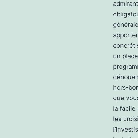
admirant
obligato
générale
apporter
concréti
un place
programm
dénoueme
hors-bor
que vous
la facil
les croi
l’invest