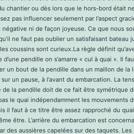
u chantier ou dès lors que le hors-bord était n
ssez pas influencer seulement par l’aspect graci
 négative ni de façon joyeuse. Ce que nous so
qu’il ne faut pas oublier un satisfaisant bateau j
les coussins sont curieux.La règle définit qu’av
 d’une pendille on s’amarre « cul à quai ». Il fa
ser un bout de la pendille dans un maillon de la 
r sur un pause, à l’avant du embarcation. La ten
e de la pendille doit de ce fait être symétrique d
 pas le quai indépendamment les mouvements d
is il faut à ce titre être assez rapproché du qua
ême être. L’arrière du embarcation est concerna
ar des aussières capelées sur des taquets. Les