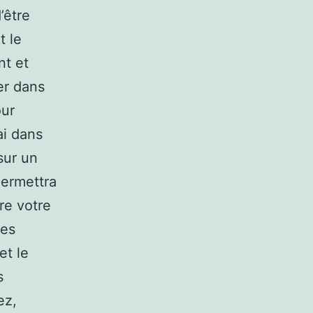
’être
t le
nt et
er dans
our
ai dans
sur un
permettra
re votre
les
et le
s
ez,