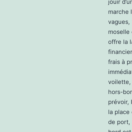
jouir d’
marche l
vagues, 
moselle 
offre la
financie
frais à 
immédiat
voilette
hors-bor
prévoir, 
la place
de port,