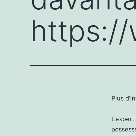
https:/
Plus d’i
L’expert
possesse