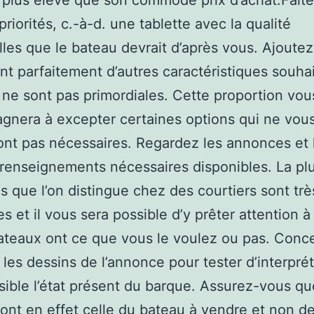
 plus élevé que son commode prix d’achat.Fait
priorités, c.-à-d. une tablette avec la qualité
lles que le bateau devrait d’après vous. Ajoutez
t parfaitement d’autres caractéristiques souha
 ne sont pas primordiales. Cette proportion vou
nera à excepter certaines options qui ne vou
nt pas nécessaires. Regardez les annonces et 
 renseignements nécessaires disponibles. La pl
 que l’on distingue chez des courtiers sont trè
s et il vous sera possible d’y prêter attention à 
ateaux ont ce que vous le voulez ou pas. Conc
 les dessins de l’annonce pour tester d’interprét
sible l’état présent du barque. Assurez-vous qu
ont en effet celle du bateau à vendre et non d