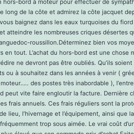
un hors-bord à moteur pour effectuer de sympat
e long de la côte et admirez la côte jacquet dep
vous baignez dans les eaux turquoises du fiord
et atteindre les nombreuses criques désertes 
 languedoc-roussillon.Déterminez bien vos moy
rs en tout. L’achat du hors-bord est une chose m
prédire ne devront pas être oubliés. Qu’ils soient
s ou à souhaitez dans les années à venir ( gré
, moteur….. des postes très inabordable ), l’entre
d peut vite faire engloutir la facture. Dernière 
les frais annuels. Ces frais réguliers sont la pro
 de lieu, l’hivernage et l’équipement, ainsi que l
 fréquemment trop sous aimée. Le vrai coût d’u