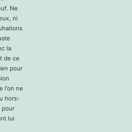
euf. Ne
eux, ni
uhaitons
uste
ec la
ut de ce
lien pour
sion
e l’on ne
u hors-
i pour
nt lui