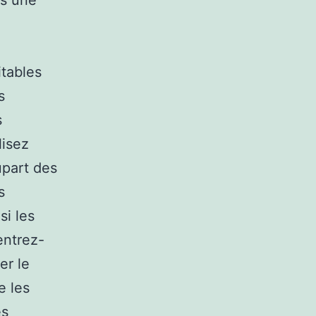
es une
itables
s
s
lisez
upart des
s
si les
entrez-
er le
e les
es