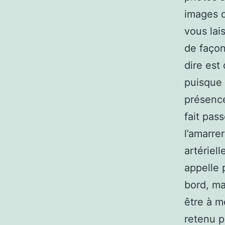
images d
vous lai
de façon
dire est 
puisque 
présence
fait pas
l’amarre
artériell
appelle
bord, ma
être à m
retenu p