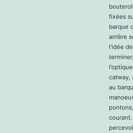
bouterol
fixées s
barque d
arrière 
l’idée d
terminer
l’optiqu
catway, 
au barqu
manoeuvr
pontons,
courant.
percevoi