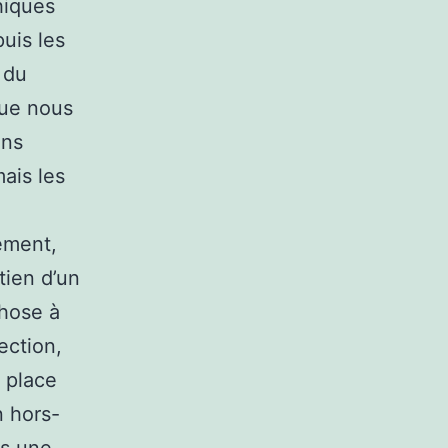
hiques
uis les
 du
que nous
ens
ais les
ement,
tien d’un
chose à
tection,
a place
n hors-