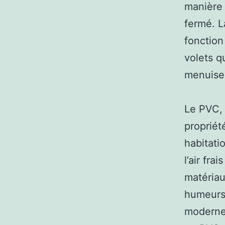
manière 
fermé. L
fonction
volets qu
menuiser
Le PVC, 
propriété
habitati
l’air fra
matériau
humeurs 
moderne 