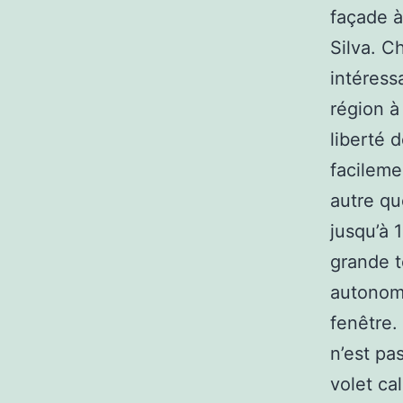
façade à
Silva. C
intéress
région à
liberté 
facileme
autre qu
jusqu’à 
grande t
autonome
fenêtre.
n’est pa
volet cal