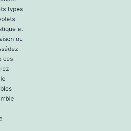
nts types
volets
stique et
maison ou
ossédez
e ces
vrez
 le
ibles
semble
e