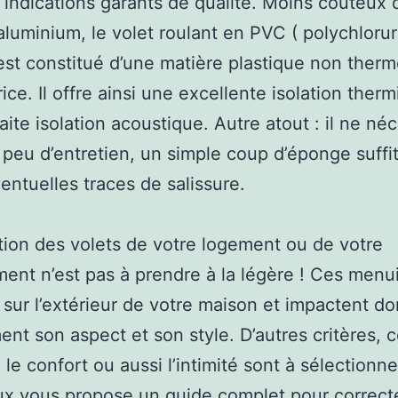
t indications garants de qualité. Moins couteux 
luminium, le volet roulant en PVC ( polychloru
 est constitué d’une matière plastique non ther
ice. Il offre ainsi une excellente isolation ther
aite isolation acoustique. Autre atout : il ne né
 peu d’entretien, un simple coup d’éponge suffi
ventuelles traces de salissure.
tion des volets de votre logement ou de votre
ent n’est pas à prendre à la légère ! Ces menu
sur l’extérieur de votre maison et impactent d
ent son aspect et son style. D’autres critères,
 le confort ou aussi l’intimité sont à sélectionne
ux vous propose un guide complet pour correc