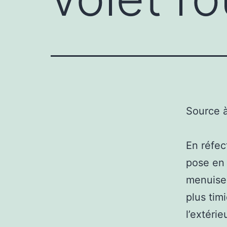
Source 
En réfec
pose en 
menuiser
plus tim
l’extérie