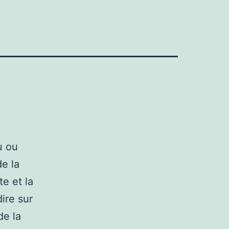
u ou
de la
e et la
ire sur
de la