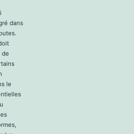
i
égré dans
outes.
doit
e de
rtains
n
ns le
ntielles
du
les
ormes,