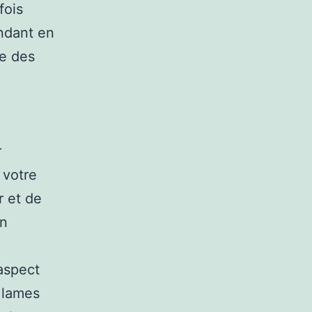
fois
endant en
ie des
r
 votre
r et de
un
aspect
 lames