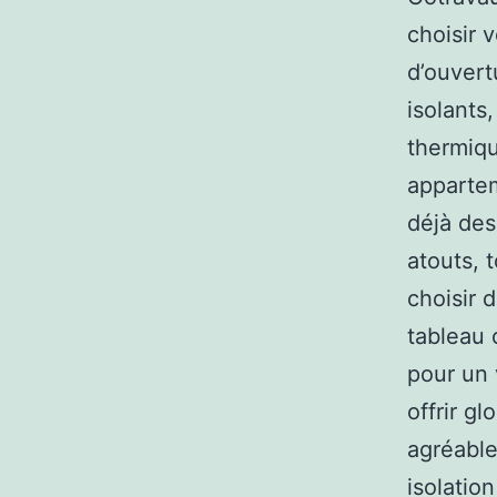
choisir 
d’ouvert
isolants
thermiqu
appartem
déjà des
atouts, 
choisir 
tableau 
pour un 
offrir g
agréable
isolatio