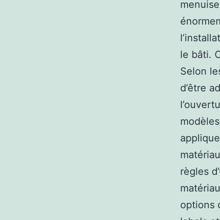
menuiser
énormeme
l’install
le bâti.
Selon le
d’être a
l’ouvert
modèles
applique
matériau
règles d
matériau
options 