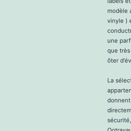
labels e
modèle a
vinyle )
conductr
une parf
que très
ôter d’é
La sélec
appartem
donnent 
directem
sécurité,
Ootrava