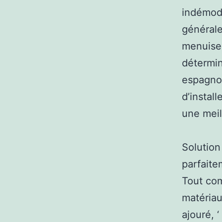
indémoda
générale
menuiser
détermin
espagnol
d’instal
une meil
Solution
parfaite
Tout com
matériau
ajouré, 