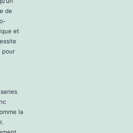
qu’un
re de
mo-
mique et
cessite
t pour
iseries
onc
 comme la
r.
tement