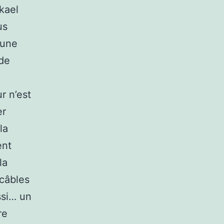
ckael
us
’une
nde
r n’est
er
la
ent
la
 câbles
ssi… un
re