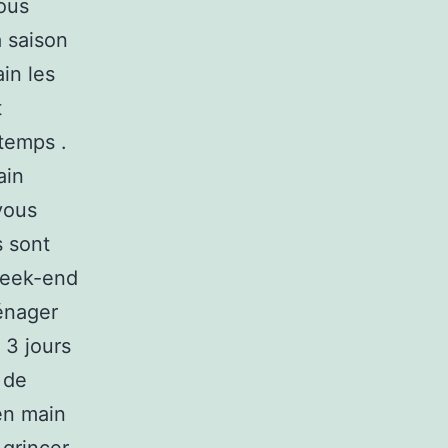
ous
a saison
in les
t
temps .
ain
vous
s sont
week-end
énager
 3 jours
 de
en main