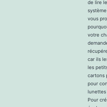
de lire 
système
vous pr
pourquoi
votre ch
demandez
récupére
car ils 
les peti
cartons 
pour con
lunettes
Pour cré