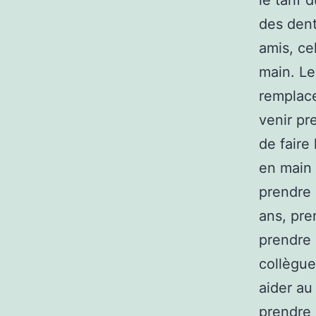
le tarif
des dent
amis, ce
main. Le
remplacer
venir pr
de fair
en main 
prendre 
ans, pr
prendre 
collègue
aider au
prendre 