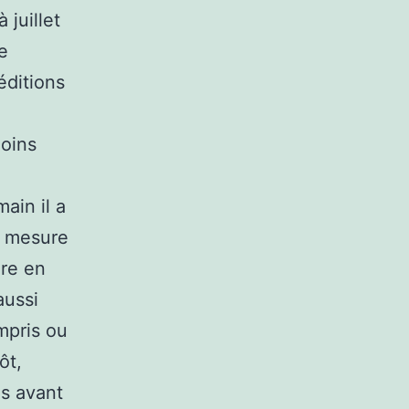
 juillet
e
éditions
moins
ain il a
a mesure
re en
aussi
mpris ou
ôt,
s avant