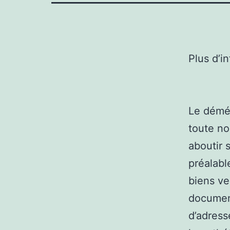
Plus d’i
Le démé
toute no
aboutir s
préalabl
biens ve
documen
d’adress