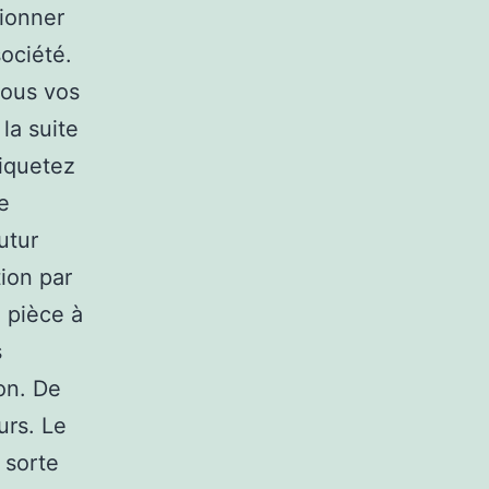
tionner
ociété.
tous vos
la suite
tiquetez
e
utur
ion par
e pièce à
s
on. De
urs. Le
 sorte