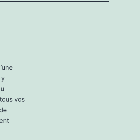
d’une
 y
au
 tous vos
 de
ent