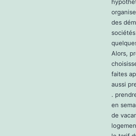
hypothé
organise
des dém
sociétés
quelques
Alors, p
choisiss
faites a
aussi pr
. prendr
en semai
de vaca
logement