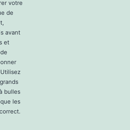
rer votre
ue de
t,
is avant
s et
 de
donner
Utilisez
 grands
à bulles
 que les
correct.