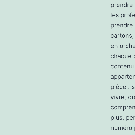
prendre 
les prof
prendre 
cartons,
en orche
chaque 
contenu 
appartem
pièce : 
vivre, o
comprend
plus, pe
numéro p