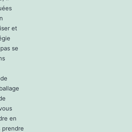
quées
en
iser et
égie
 pas se
ns
 de
ballage
 de
 vous
dre en
s prendre