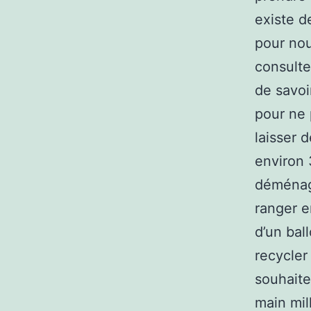
existe d
pour nous
consulte
de savoi
pour ne p
laisser 
environ 
déménage
ranger e
d’un bal
recycler
souhaite
main mil