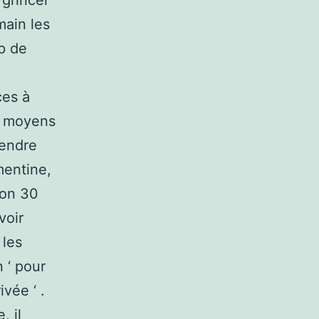
 grincer
main les
p de
ces à
s moyens
rendre
mentine,
ron 30
voir
 les
 ‘ pour
vée ‘ .
, il