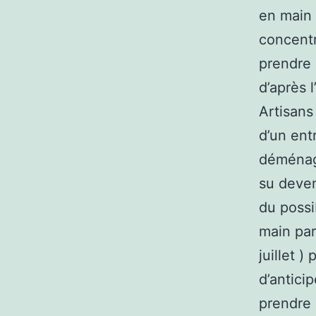
en main 
concentr
prendre 
d’après 
Artisans
d’un ent
déménage
su deven
du poss
main par
juillet 
d’antici
prendre