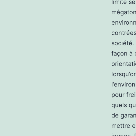
limité s
mégaton
environn
contrées
société.
façon à 
orientat
lorsqu’o
l’enviro
pour fre
quels qu
de garan
mettre e