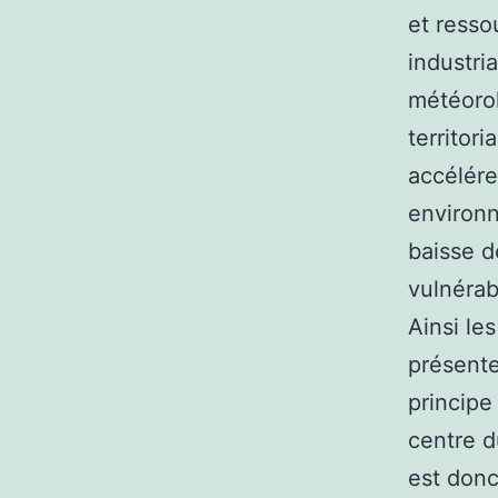
et resso
industri
météorol
territor
accélére
environn
baisse d
vulnérab
Ainsi le
présente
principe
centre d
est donc