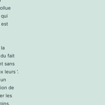
u
ollue
 qui
 est
 la
du fait
nt sans
 leurs ‘.
 un
tion de
er les
oins,