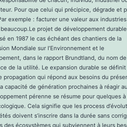
Responsabilité de chacun, individu, industriel o
lteur. Pour que celui qui précipice, dégrade et p
Par exemple : facturer une valeur aux industries
 beaucoup.Le projet de développement durable
sé en 1987 le cas échéant des chantiers de la
on Mondiale sur l’Environnement et le
ement, dans le rapport Brundtland, du nom de
ce de la utilité. Le expansion durable se définit 
e propagation qui répond aux besoins du prése
la capacité de génération prochaines à réagir aux
loppement pérenne se résume pour quelques à
cologique. Cela signifie que les process d’évolu
étés doivent s’inscrire dans la durée sans corrig
s des écosystèmes qui subviennent à leurs bes