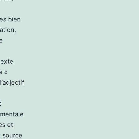
es bien
ation,
e
texte
e «
’adjectif
t
nementale
es et
t source