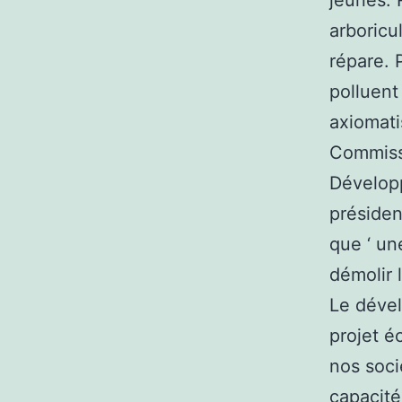
jeunes. 
arboricu
répare. 
polluent
axiomati
Commissi
Développ
présiden
que ‘ un
démolir 
Le déve
projet é
nos soci
capacité