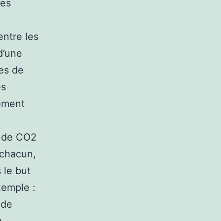
des
entre les
d’une
es de
es
lement
n de CO2
 chacun,
 le but
xemple :
 de