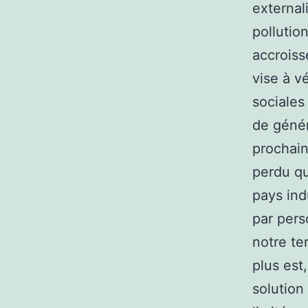
external
pollutio
accroiss
vise à v
sociales
de génér
prochain
perdu qu
pays ind
par pers
notre te
plus est
solution