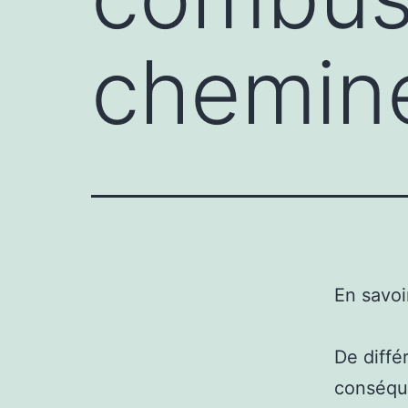
chemin
En savoi
De diffé
conséque