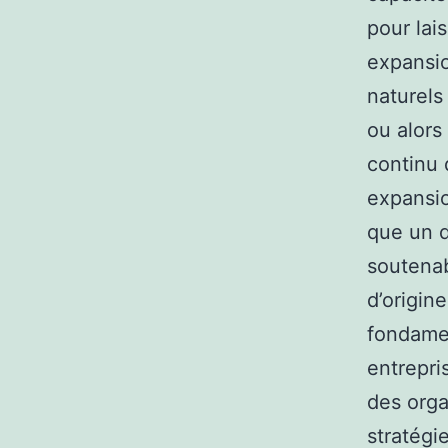
pour lai
expansio
naturels
ou alors
continu 
expansio
que un d
soutenab
d’origin
fondame
entrepri
des orga
stratégi