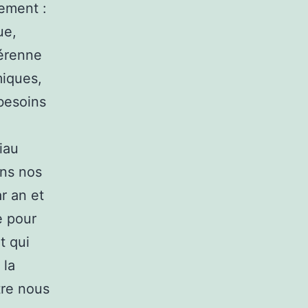
ement :
ue,
pérenne
miques,
 besoins
iau
ans nos
ar an et
e pour
t qui
 la
tre nous