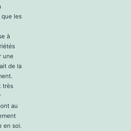
n
 que les
se à
riétés
r une
ait de la
ment.
 très
r
sont au
nement
e en soi.