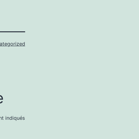
ategorized
e
nt indiqués