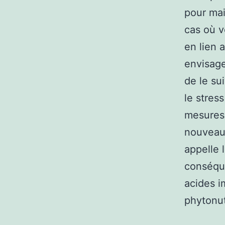
pour mai
cas où 
en lien 
envisage
de le su
le stres
mesures 
nouveaux
appelle 
conséque
acides i
phytonut