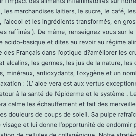
r l’impact des aliments inflammatoires sur notre
, les marchandises laitiers, le sucre, le café, le
 l’alcool et les ingrédients transformés, en gros
res raffinés ). De même, renseignez vous sur le
bre acido-basique et dites au revoir au régime al
e des Français dans l’optique d?améliorer les cr
t alcalins, les germes, les jus de la nature, les 
s, minéraux, antioxydants, l’oxygène et un nom
laxation : )L’ aloe vera est aux vertus exception
retour à la santé de l’épiderme et le système . L
era calme les échauffement et fait des merveill
r les douleurs de coups de soleil. Sa pulpe rafraî
e visage et lui donne l’opportunité de endormir p
éation de cellules de collagénique. Notre stratég