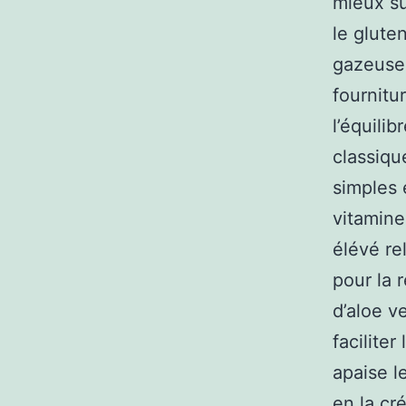
mieux su
le gluten
gazeuse,
fournitu
l’équili
classiqu
simples e
vitamine
élévé re
pour la 
d’aloe v
facilite
apaise l
en la cr