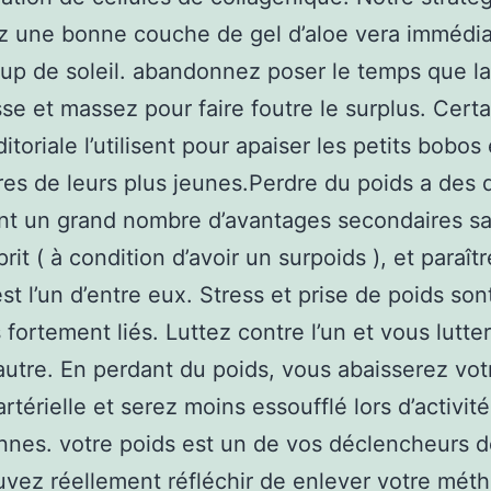
ez une bonne couche de gel d’aloe vera immédi
oup de soleil. abandonnez poser le temps que l
sse et massez pour faire foutre le surplus. Cert
toriale l’utilisent pour apaiser les petits bobos 
es de leurs plus jeunes.Perdre du poids a des d
t un grand nombre d’avantages secondaires sa
rit ( à condition d’avoir un surpoids ), et paraît
st l’un d’entre eux. Stress et prise de poids son
s fortement liés. Luttez contre l’un et vous lutte
’autre. En perdant du poids, vous abaisserez vot
rtérielle et serez moins essoufflé lors d’activit
nnes. votre poids est un de vos déclencheurs d
vez réellement réfléchir de enlever votre mét