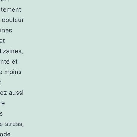
atement
a douleur
aines
et
izaines,
nté et
re moins
t
rez aussi
re
és
e stress,
hode