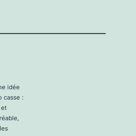
nne idée
o casse :
 et
réable,
les