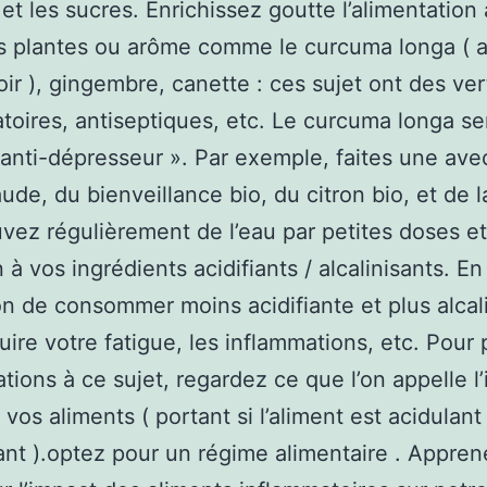
 et les sucres. Enrichissez goutte l’alimentation
s plantes ou arôme comme le curcuma longa ( 
oir ), gingembre, canette : ces sujet ont des ver
toires, antiseptiques, etc. Le curcuma longa ser
nti-dépresseur ». Par exemple, faites une ave
ude, du bienveillance bio, du citron bio, et de l
uvez régulièrement de l’eau par petites doses et
 à vos ingrédients acidifiants / alcalinisants. En
n de consommer moins acidifiante et plus alcal
uire votre fatigue, les inflammations, etc. Pour 
ations à ce sujet, regardez ce que l’on appelle l’
vos aliments ( portant si l’aliment est acidulant
sant ).optez pour un régime alimentaire . Appre