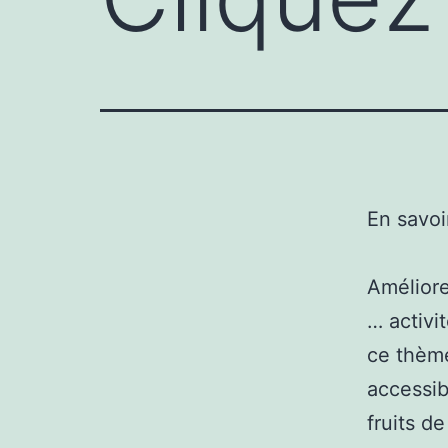
En savoi
Améliore
… activi
ce thème
accessib
fruits de