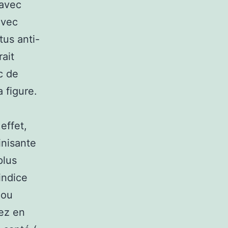
 avec
avec
tus anti-
ait
c de
a figure.
 effet,
inisante
plus
indice
 ou
nez en