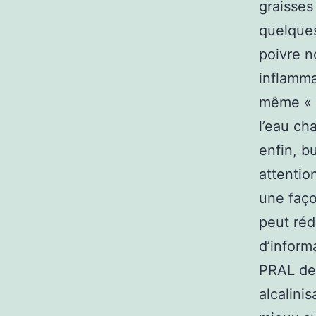
graisses
quelque
poivre n
inflamma
même « a
l’eau cha
enfin, b
attention
une faço
peut réd
d’inform
PRAL de 
alcalini