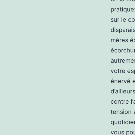
pratiqu
sur le c
disparai
mères édi
écorchur
autremen
votre esp
énervé e
d’ailleur
contre l
tension a
quotidie
vous pou