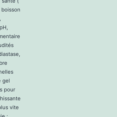
 santé (
s boisson
,
 pH,
imentaire
udités
diastase,
bre
nelles
e gel
es pour
chissante
lus vite
ie :