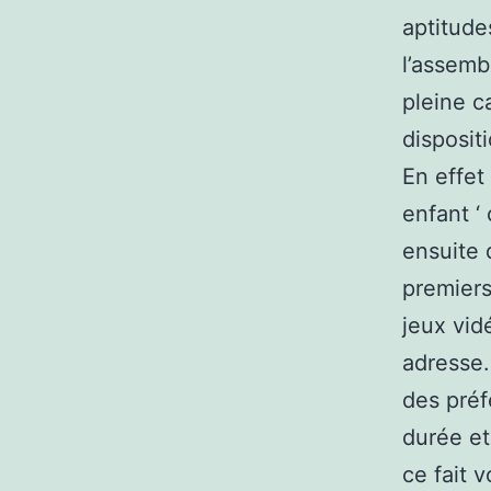
aptitude
l’assemb
pleine c
disposit
En effet
enfant ‘ 
ensuite 
premiers
jeux vid
adresse.
des préfé
durée et
ce fait 