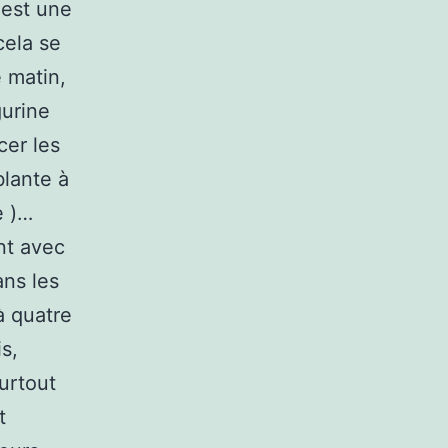
 est une
cela se
 matin,
gurine
cer les
blante à
e )…
nt avec
ans les
à quatre
is,
urtout
t