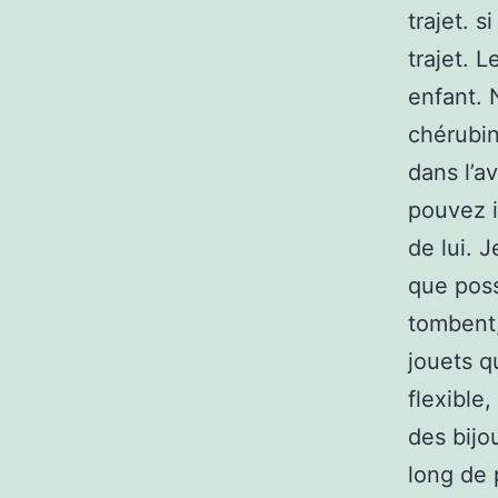
trajet. s
trajet. 
enfant. 
chérubin
dans l’a
pouvez i
de lui. J
que poss
tombent,
jouets q
flexible
des bijo
long de 