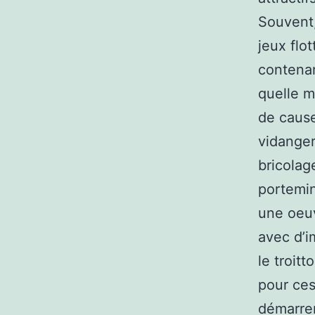
Souvent,
jeux flo
contenan
quelle m
de cause
vidanger
bricolag
portemin
une oeuvr
avec d’i
le troitt
pour ces
démarrer