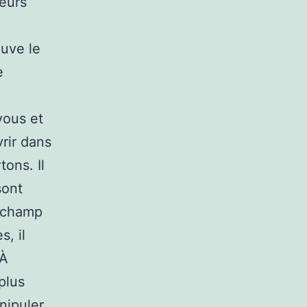
leurs
ouve le
e
vous et
rir dans
ons. Il
sont
n champ
s, il
.À
plus
nipuler.