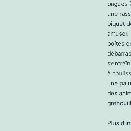
bagues à
une rass
piquet d
amuser. 
boîtes e
débarras
s’entraî
à couliss
une palu
des anim
grenouil
Plus d’i