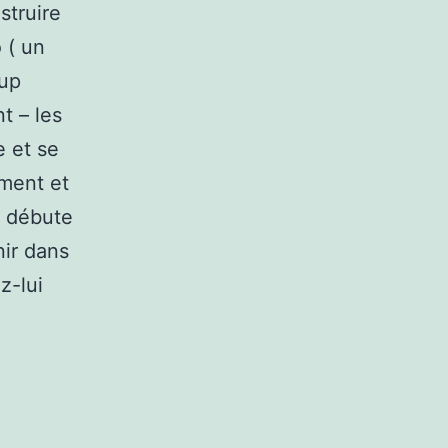
struire
 ( un
oup
t – les
e et se
ment et
il débute
nir dans
z-lui
,