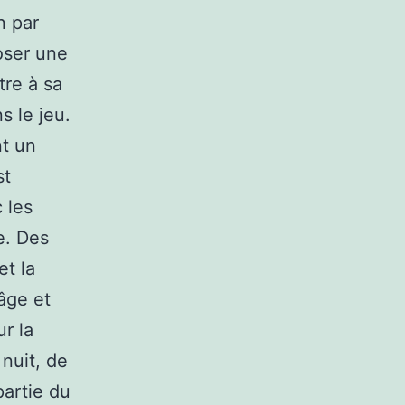
n par
oser une
tre à sa
s le jeu.
nt un
st
 les
e. Des
et la
âge et
ur la
 nuit, de
partie du