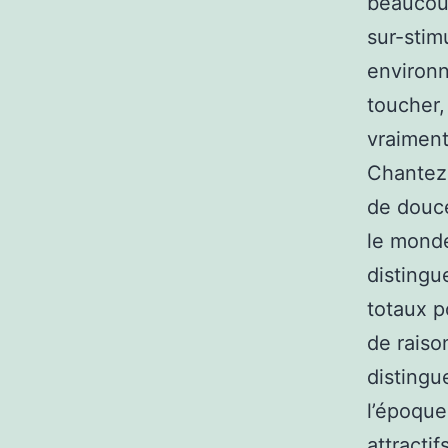
beaucoup
sur-stimu
environn
toucher,
vraiment
Chantez 
de douce
le monde
distingu
totaux p
de raison
distingu
l’époque
attracti