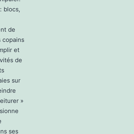
: blocs,
ent de
s copains
plir et
vités de
ts
ies sur
eindre
eiturer »
ssionne
e
ans ses