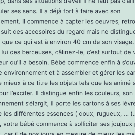
, dans ses situations d’éveil il ne faut pas d’ail
ler ses sens. Il a déjà fort à faire avec son
ement. Il commence à capter les oeuvres, retr
 suit des accesoires du regard mais ne distingu
 que ce qui est à environ 40 cm de son visage.
lui des berceuses, câlinez-le, c’est surtout de 
ur qu’il a besoin. Bébé commence enfin à s’ouv
 environnement et à assembler et gérer les cart
e mieux à ce titre les objets tels que les animé 
our l’exciter. Il distingue enfin les couleurs, so
nement s’élargit, il porte les cartons à ses lévre
e les différentes essences ( doux, rugueux, … )
, votre bébé commence à solliciter ses joujoux 
fs, car il de nos jours en mesure de mieux les ma