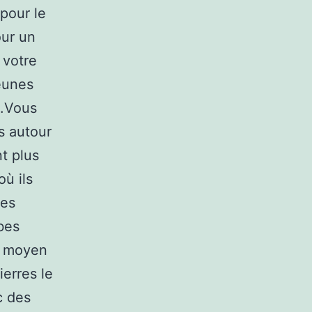
 pour le
our un
 votre
jeunes
s.Vous
s autour
nt plus
ù ils
des
bes
le moyen
ierres le
c des