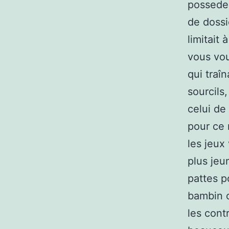
possedez
de dossi
limitait
vous vou
qui traîn
sourcils
celui de
pour ce 
les jeux
plus jeu
pattes po
bambin c
les cont