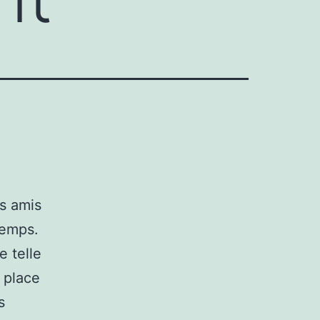
es amis
temps.
e telle
 place
s