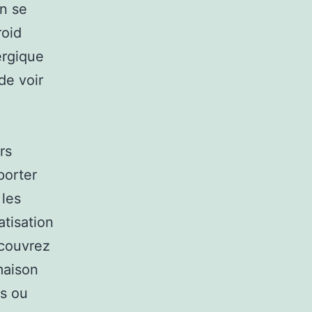
en se
roid
ergique
de voir
rs
pporter
 les
tisation
écouvrez
maison
es ou