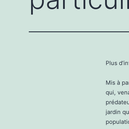
Plus d’i
Mis à pa
qui, ven
prédateu
jardin q
populati