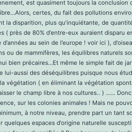
nnement, est quasiment toujours la conclusion 
ibre…Alors, certes, du fait des pollutions envir
nt la disparition, plus qu’inquiétante, de quantit
es ( près de 80% d’entre-eux auraient disparu e
 d’années au sein de l’europe ! voir ici ), d’oise
ns ou de mammifères, les équilibres naturels so
hui bien précaires…Et même le simple fait de jar
 lui-aussi des déséquilibres puisque nous étud
t la végétation ( en éliminant la végétation spon
laisser le champ libre à nos cultures.. ) …… Donc
nce, sur les colonies animales ! Mais ne pou
inimum, à notre niveau, prendre part un tant so
r quelques espaces d’origine naturelle suscepti