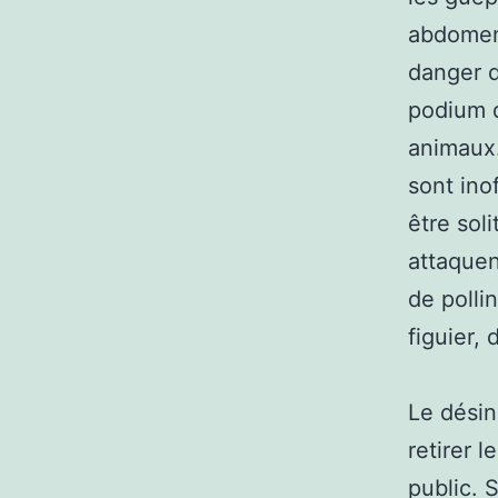
abdomen 
danger d
podium d
animaux.
sont ino
être soli
attaquen
de polli
figuier, 
Le désin
retirer 
public. S