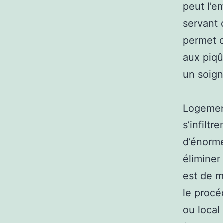
peut l’e
servant 
permet d
aux piqû
un soign
Logement
s’infiltr
d’énorme
éliminer
est de m
le procé
ou local