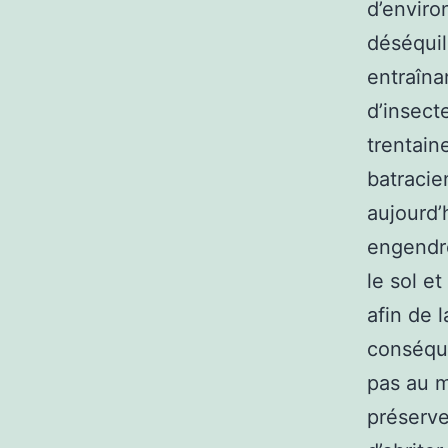
d’enviro
déséquil
entraîna
d’insect
trentaine
batracie
aujourd’
engendre
le sol e
afin de 
conséque
pas au m
préserve