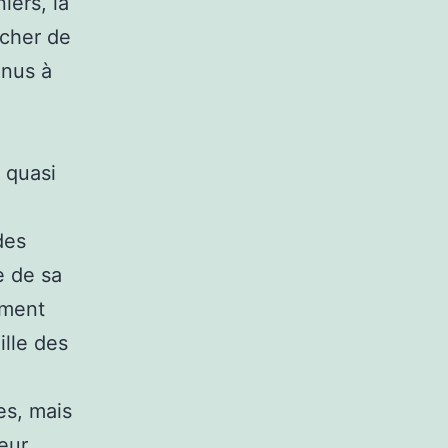
iers, la
êcher de
nnus à
 quasi
des
e de sa
iment
ille des
es, mais
leur