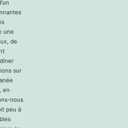
d’un
onnantes
és
n une
aux, de
nt
diner
ions sur
tanée
, en
vons-nous
it peu à
bles