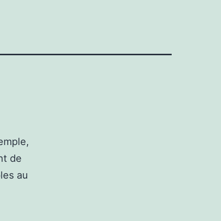
emple,
nt de
bles au