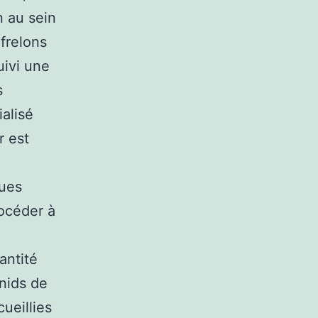
n au sein
frelons
uivi une
s
ialisé
r est
ques
rocéder à
antité
 nids de
cueillies