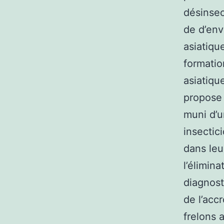
désinsec
de d’env
asiatiqu
formatio
asiatiqu
propose 
muni d’u
insectic
dans leu
l’élimin
diagnost
de l’acc
frelons a