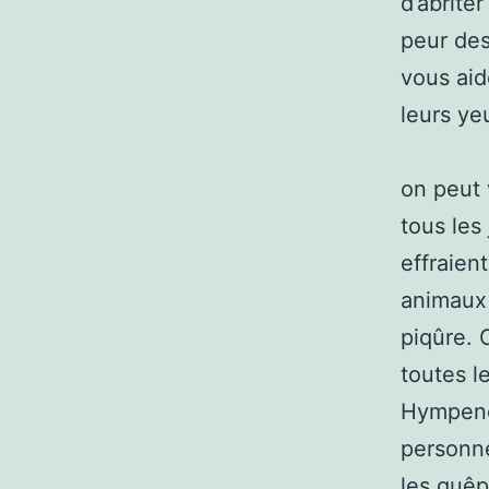
d’abrite
peur des
vous aid
leurs y
on peut 
tous les
effraien
animaux 
piqûre. 
toutes l
Hympeno
personne
les guêpe