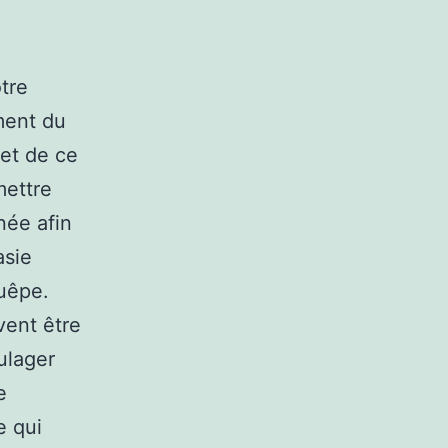
.
tre
ment du
 et de ce
mettre
née afin
asie
guêpe.
vent être
ulager
e
e qui