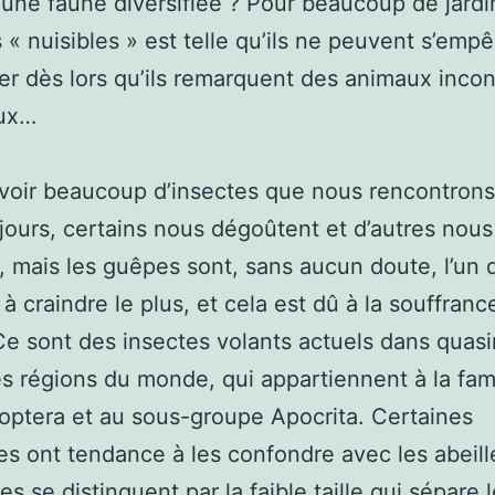
r une faune diversifiée ? Pour beaucoup de jardin
 « nuisibles » est telle qu’ils ne peuvent s’emp
er dès lors qu’ils remarquent des animaux inco
eux…
voir beaucoup d’insectes que nous rencontrons
 jours, certains nous dégoûtent et d’autres nous
t, mais les guêpes sont, sans aucun doute, l’un 
à craindre le plus, et cela est dû à la souffranc
Ce sont des insectes volants actuels dans quas
es régions du monde, qui appartiennent à la fam
ptera et au sous-groupe Apocrita. Certaines
s ont tendance à les confondre avec les abeill
s se distinguent par la faible taille qui sépare 