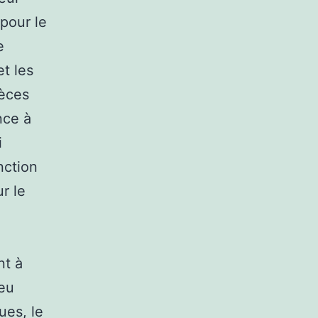
pour le
e
t les
pèces
nce à
i
nction
r le
nt à
ieu
ues, le