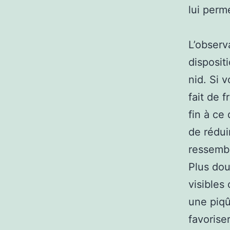
lui perm
L’observ
disposit
nid. Si 
fait de 
fin à ce
de rédui
ressembl
Plus dou
visibles
une piqû
favorise