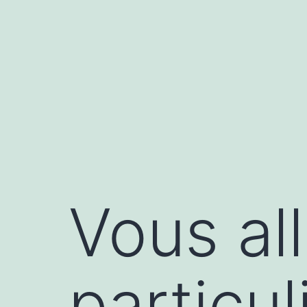
Aller
au
contenu
Vous all
particul