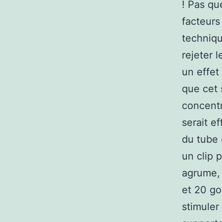
! Pas qu
facteurs
techniqu
rejeter l
un effet
que cet 
concentr
serait e
du tube 
un clip p
agrume, 
et 20 go
stimuler