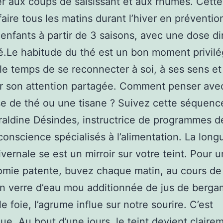
r aux coups de saisissant et aux rhumes. Cette
faire tous les matins durant l’hiver en préventi
 enfants à partir de 3 saisons, avec une dose d
é.Le habitude du thé est un bon moment privilé
le temps de se reconnecter à soi, à ses sens et
er son attention partagée. Comment penser ave
se de thé ou une tisane ? Suivez cette séquenc
aldine Désindes, instructrice de programmes d
conscience spécialisés à l’alimentation. La long
ivernale se est un mirroir sur votre teint. Pour 
mie patente, buvez chaque matin, au cours de
un verre d’eau mou additionnée de jus de berga
le foie, l’agrume influe sur notre sourire. C’est
que. Au bout d’une jours, le teint devient claire