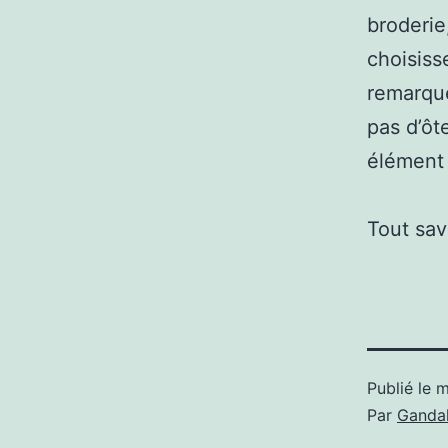
broderie
choisiss
remarque
pas d’ôt
élément 
Tout sav
Publié le
m
Par
Gandal