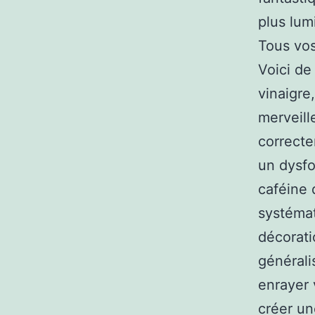
plus lum
Tous vos
Voici de
vinaigre
merveill
correcte
un dysfo
caféine 
systémat
décorati
générali
enrayer 
créer un