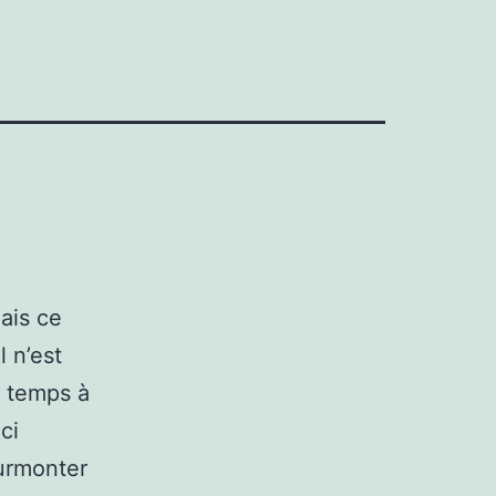
ais ce
l n’est
n temps à
ci
surmonter