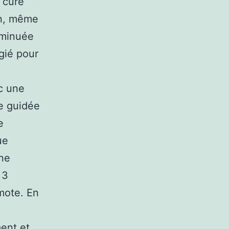
 cure
on, même
iminuée
gié pour
c une
e guidée
e
ue
une
 3
mote. En
ment et