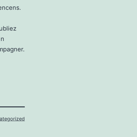
’encens.
ubliez
un
ompagner.
ategorized