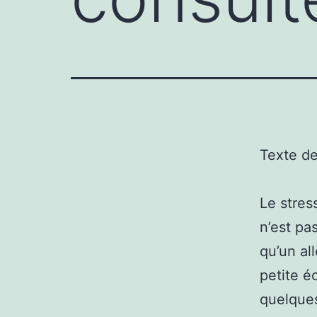
Texte d
Le stres
n’est pa
qu’un al
petite é
quelques