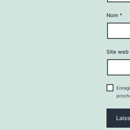
Nom
*
Site web
Enreg
proch