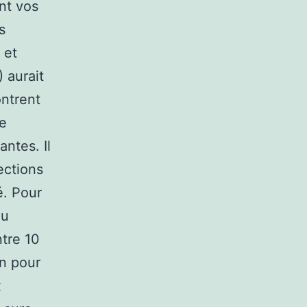
nt vos
s
 et
) aurait
ntrent
te
ntes. Il
ections
é. Pour
ou
ntre 10
on pour
x