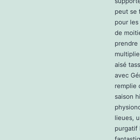
supporte
peut se 
pour les
de moiti
prendre 
multipli
aisé tas
avec Gér
remplie 
saison h
physiono
lieues, 
purgatif 
fantasti