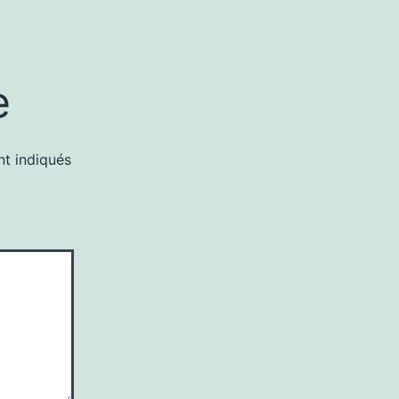
e
nt indiqués