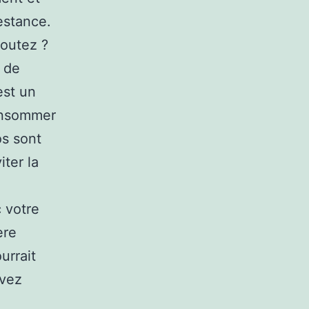
estance.
doutez ?
, de
est un
consommer
os sont
ter la
 votre
ère
urrait
uvez