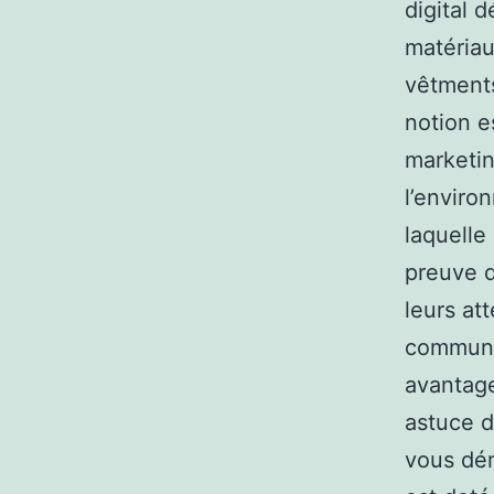
digital 
matériau
vêtments
notion es
marketin
l’enviro
laquelle 
preuve d
leurs at
communi
avantage
astuce d
vous dém