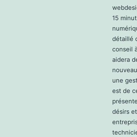
webdesi
15 minut
numériqu
détaillé
conseil 
aidera d
nouveaux
une gest
est de c
présente
désirs e
entrepri
technici