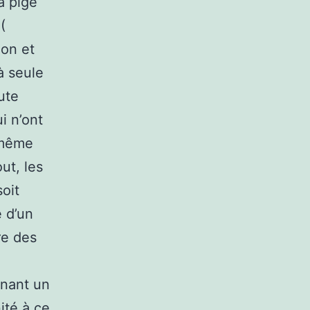
a pige
(
on et
à seule
ute
i n’ont
 même
ut, les
oit
 d’un
re des
enant un
ité à ce