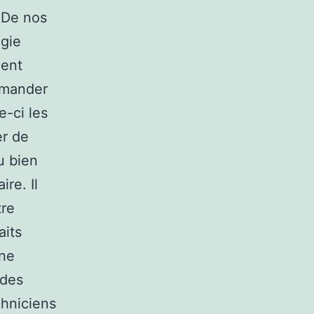
…De nos
egie
ient
demander
e-ci les
er de
u bien
re. Il
tre
aits
une
 des
chniciens