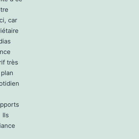
tre
i, car
iétaire
dias
ence
if très
 plan
otidien
upports
 Ils
fiance