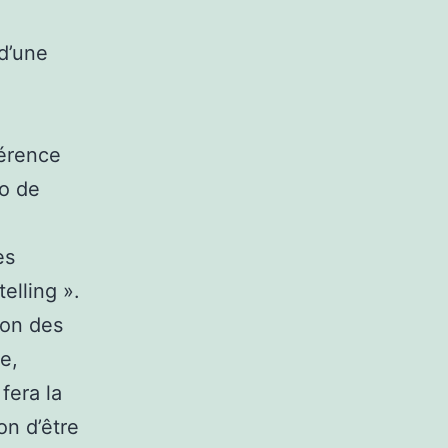
d’une
férence
fo de
es
elling ».
ion des
e,
fera la
on d’être