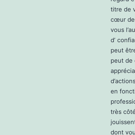
titre de
cœur de 
vous l’a
d’ confi
peut êtr
peut de 
apprécia
d’action
en fonct
professi
très côt
jouissen
dont vou