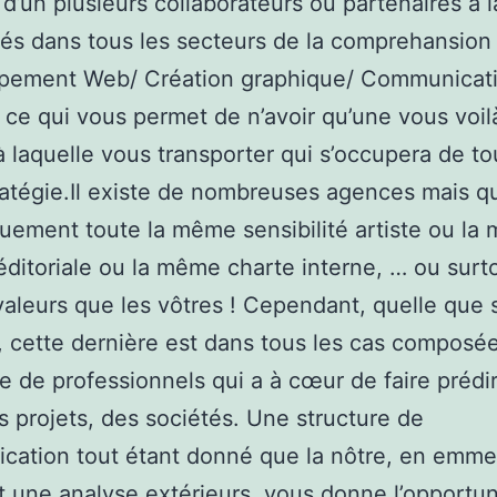
 d’un plusieurs collaborateurs ou partenaires à l
sés dans tous les secteurs de la comprehansion 
pement Web/ Création graphique/ Communicati
) ce qui vous permet de n’avoir qu’une vous voil
à laquelle vous transporter qui s’occupera de to
ratégie.Il existe de nombreuses agences mais qu
uement toute la même sensibilité artiste ou la
éditoriale ou la même charte interne, … ou surto
leurs que les vôtres ! Cependant, quelle que s
, cette dernière est dans tous les cas composée
 de professionnels qui a à cœur de faire prédi
s projets, des sociétés. Une structure de
cation tout étant donné que la nôtre, en emm
t une analyse extérieurs, vous donne l’opportun