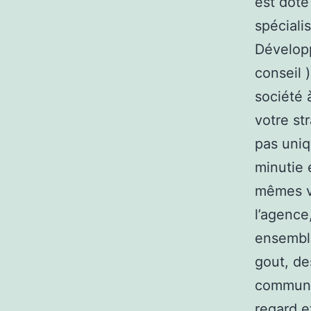
est doté
spéciali
Dévelop
conseil 
société 
votre st
pas uniq
minutie 
mêmes va
l’agence
ensemble
gout, de
communi
regard e