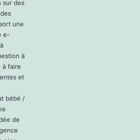
s sur des
 des
sort une
e e-
 à
uestion à
 à faire
rentes et
t bébé /
ne
idée de
agence