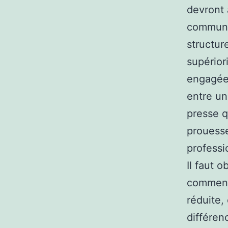
devront 
communic
structur
supérior
engagées
entre un
presse q
prouesse
professi
Il faut 
commenta
réduite,
différen