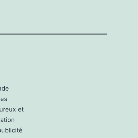
nde
des
oureux et
ation
ublicité