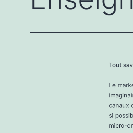
Tout sav
Le marke
imaginai
canaux d
si possi
micro-or