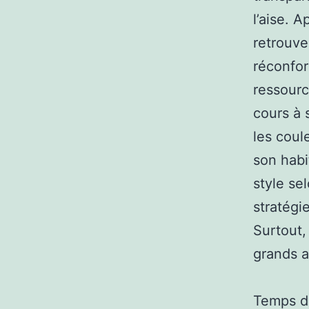
l’aise. 
retrouve
réconfor
ressourc
cours à 
les coul
son habi
style se
stratégie
Surtout, 
grands a
Temps de