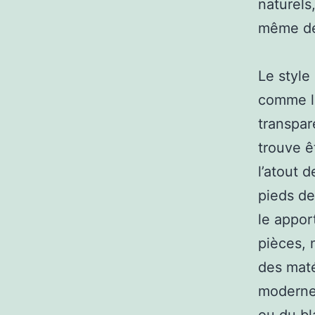
naturels
même de
Le style
comme le
transpar
trouve ê
l’atout 
pieds de
le appor
pièces, 
des maté
moderne.