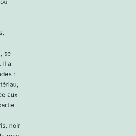
 ou
s,
, se
Il a
ndes :
tériau,
nce aux
partie
s, noir