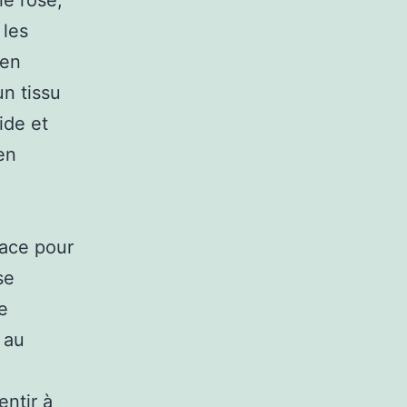
le rose,
 les
ien
un tissu
ide et
en
pace pour
se
e
 au
entir à