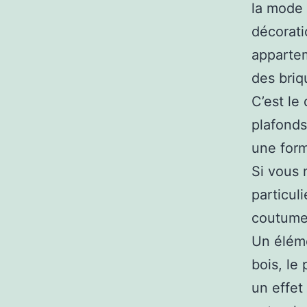
la mode 
décorati
appartem
des briq
C’est le
plafonds
une for
Si vous 
particul
coutume,
Un éléme
bois, le 
un effet