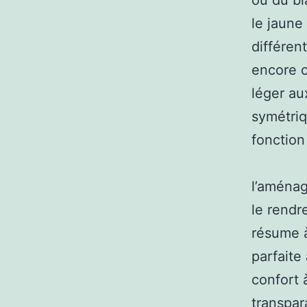
ou du bl
le jaune
différen
encore c
léger au
symétriq
fonction
l’aménag
le rendre
résume à
parfaite
confort à
transpar