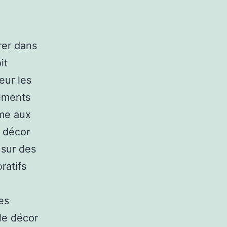
rer dans
it
eur les
léments
me aux
 décor
 sur des
ratifs
e
es
 le décor