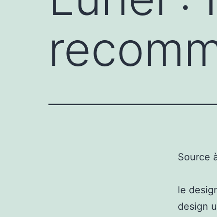
recomm
Source 
le desig
design u