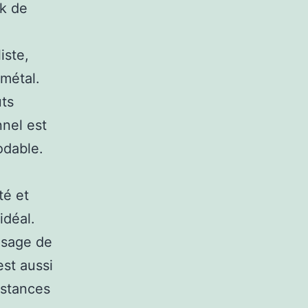
ok de
iste,
 métal.
uts
nnel est
odable.
té et
idéal.
’usage de
est aussi
bstances