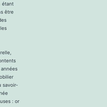
 étant
s être
des
 les
elle,
contents
s années
bilier
u savoir-
rnée
uses : or