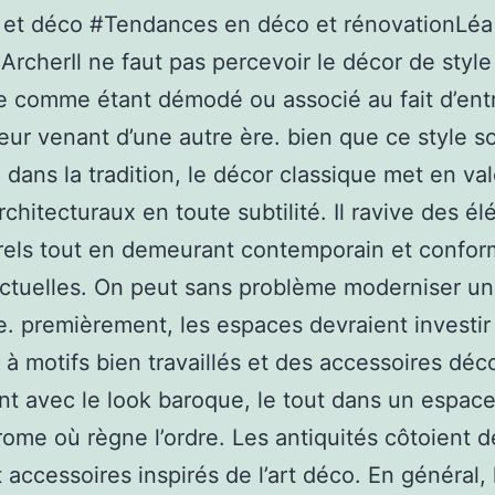
 et déco #Tendances en déco et rénovationLéa
ArcherIl ne faut pas percevoir le décor de style
e comme étant démodé ou associé au fait d’ent
ieur venant d’une autre ère. bien que ce style so
 dans la tradition, le décor classique met en val
architecturaux en toute subtilité. Il ravive des é
rels tout en demeurant contemporain et confor
ctuelles. On peut sans problème moderniser un
e. premièrement, les espaces devraient investir
 à motifs bien travaillés et des accessoires déco
tent avec le look baroque, le tout dans un espac
me où règne l’ordre. Les antiquités côtoient d
t accessoires inspirés de l’art déco. En général,