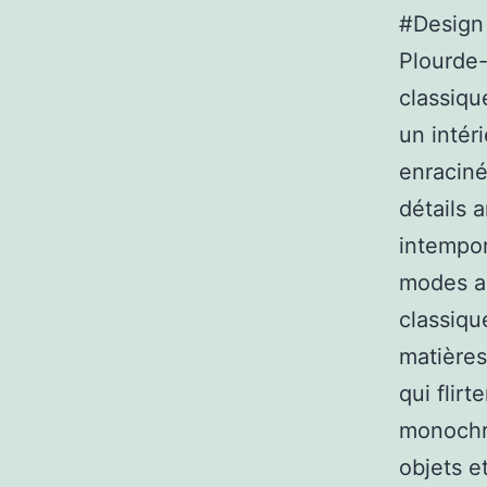
#Design
Plourde-
classiqu
un intér
enraciné
détails 
intempo
modes a
classiqu
matières
qui flir
monochro
objets e