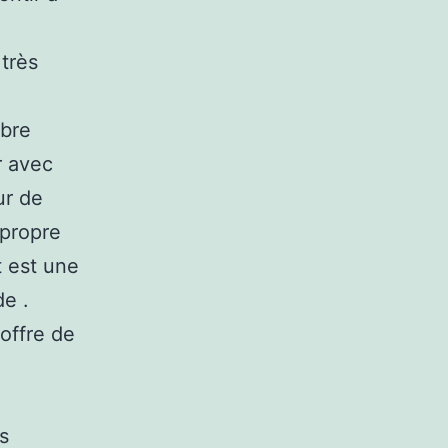
très
ibre
r avec
ur de
 propre
t est une
de .
 offre de
s