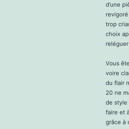
d’une pi
revigoré
trop cri
choix ap
reléguer
Vous ête
voire cl
du flair
20 ne ma
de style
faire et
grâce à 