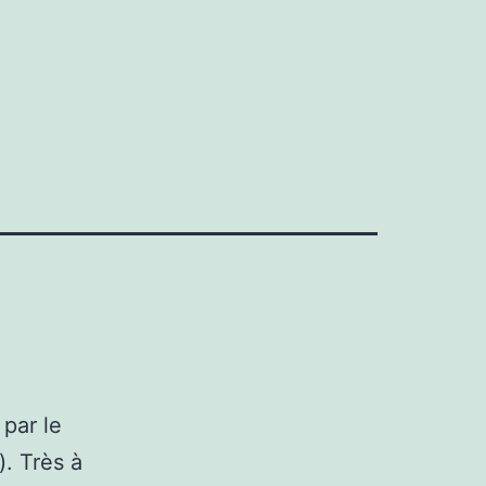
s
 par le
). Très à