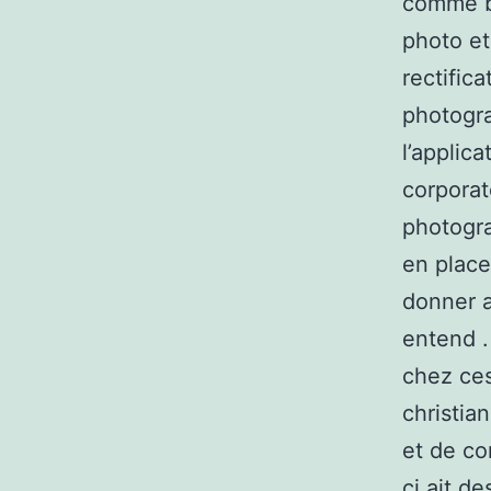
comme ba
photo et
rectific
photogra
l’applic
corporate
photogra
en place
donner a
entend .
chez ces
christian
et de con
ci ait d