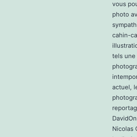
vous pou
photo av
sympathi
cahin-ca
illustrat
tels une
photogra
intempor
actuel, 
photogra
reportag
DavidOn
Nicolas