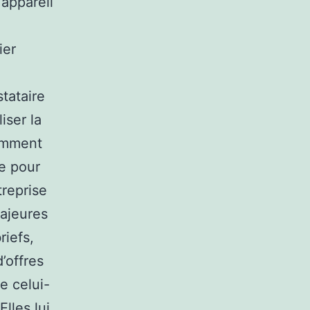
appareil
ier
stataire
iser la
uemment
re pour
treprise
majeures
iefs,
d’offres
ue celui-
lles lui