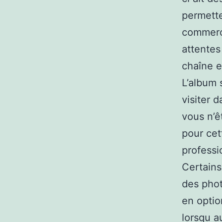
permette
commerc
attentes
chaîne e
L’album 
visiter 
vous n’ê
pour cet
professi
Certains
des phot
en optio
lorsqu a