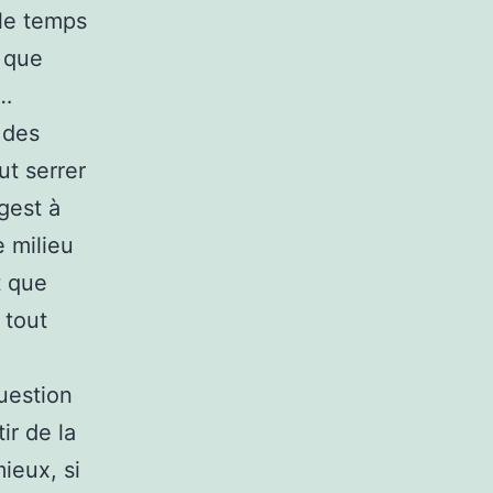
 le temps
 que
c…
 des
ut serrer
gest à
 milieu
t que
 tout
uestion
ir de la
ieux, si