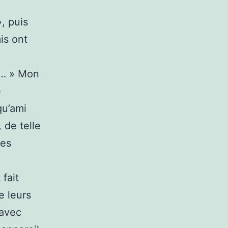
», puis
is ont
o… » Mon
e
qu’ami
 de telle
Mes
fait
e leurs
 avec