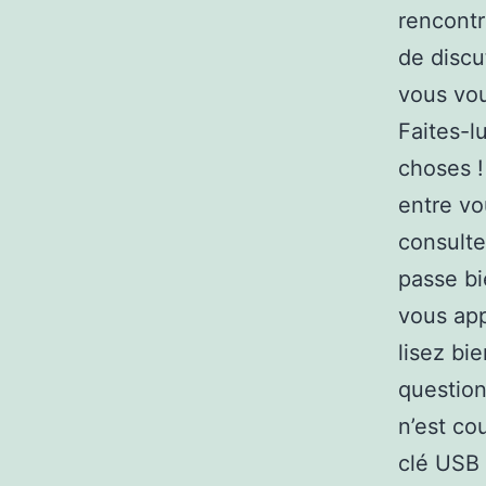
rencontr
de discu
vous vou
Faites-l
choses !
entre vo
consulte
passe bi
vous app
lisez bi
question
n’est co
clé USB 