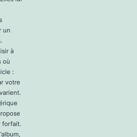
s
r un
.
sir à
s où
icle :
ar votre
varient.
érique
propose
forfait.
l’album,