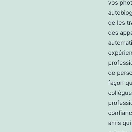
vos phot
autobiog
de les t
des appa
automat
expérien
professi
de perso
façon qu
collègue
professi
confianc
amis qui