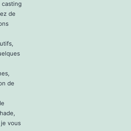
 casting
rez de
ons
utifs,
uelques
nes,
ion de
de
ohade,
je vous