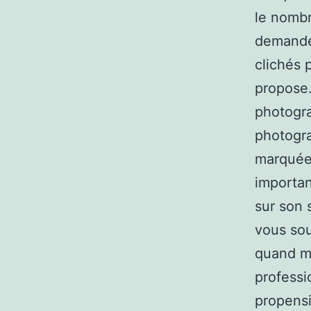
le nombr
demander
clichés 
propose
photogra
photogra
marquées
importan
sur son 
vous sou
quand mê
professi
propensi