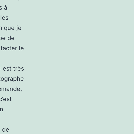
s à
 les
m que je
pe de
tacter le
 est très
otographe
demande,
’est
un
z de