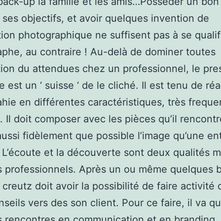
ck-up la famille et les amis…Posséder un bon 
 ses objectifs, et avoir quelques invention de
ation photographique ne suffisent pas à se qualif
phe, au contraire ! Au-delà de dominer toutes
ation du attendues chez un professionnel, le pre
 est un ‘ suisse ‘ de le cliché. Il est tenu de réal
hie en différentes caractéristiques, très freq
. Il doit composer avec les pièces qu’il rencont
ussi fidèlement que possible l’image qu’une en
 L’écoute et la découverte sont deux qualités 
 professionnels. Après un ou même quelques br
 creutz doit avoir la possibilité de faire activité 
seils vers des son client. Pour ce faire, il va q
es rencontres en communication et en branding. E