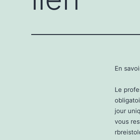
En savoi
Le profe
obligato
jour uni
vous res
rbreisto