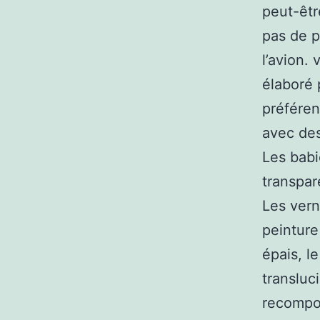
peut-êtr
pas de p
l’avion.
élaboré 
préféren
avec des
Les babi
transpar
Les vern
peinture
épais, l
transluc
recompos