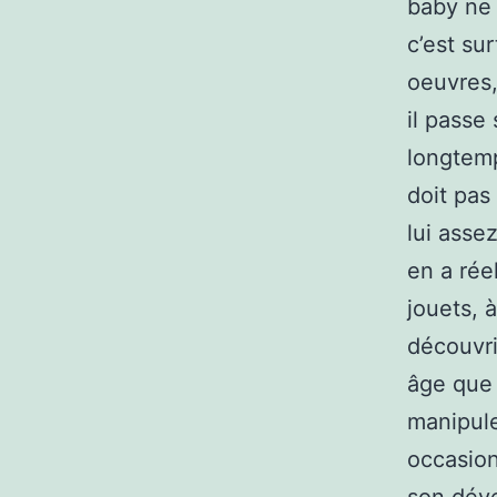
baby ne 
c’est su
oeuvres,
il passe 
longtemp
doit pas 
lui asse
en a rée
jouets, 
découvrir
âge que
manipule
occasion