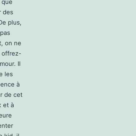
t que
r des
De plus,
 pas
t, on ne
 offrez-
mour. Il
e les
mence à
ir de cet
 et à
leure
enter