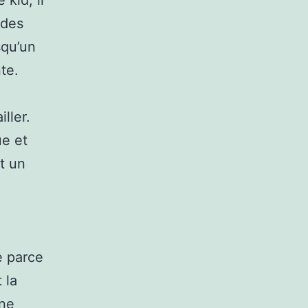
kid, il
 des
squ’un
te.
ller.
ue et
t un
e parce
 la
une