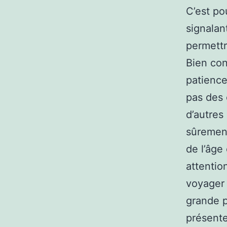
C’est po
signalan
permettr
Bien conf
patience
pas des 
d’autres
sûrement
de l’âge 
attentio
voyager 
grande p
présente