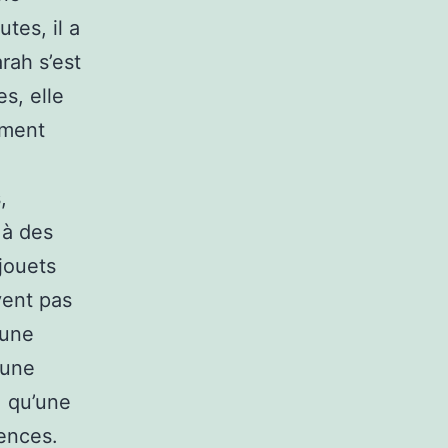
tes, il a
rah s’est
s, elle
ement
,
 à des
jouets
vent pas
 une
 une
, qu’une
ences.