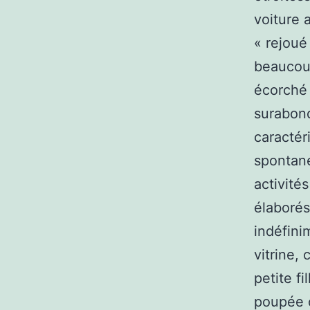
voiture 
« rejoué
beaucoup
écorché 
surabond
caractér
spontané
activité
élaborés
indéfini
vitrine,
petite f
poupée o