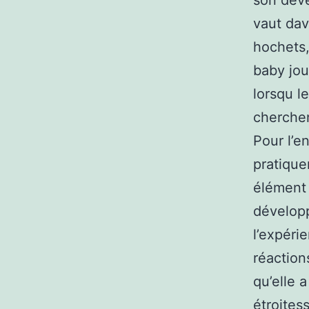
son déve
vaut dav
hochets,
baby jou
lorsqu l
cherchent
Pour l’e
pratique
élément 
développ
l’expéri
réaction
qu’elle 
étroites