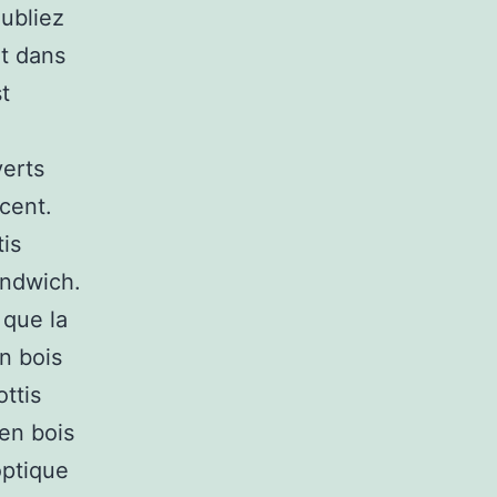
oubliez
it dans
t
verts
cent.
tis
andwich.
 que la
n bois
ottis
 en bois
optique