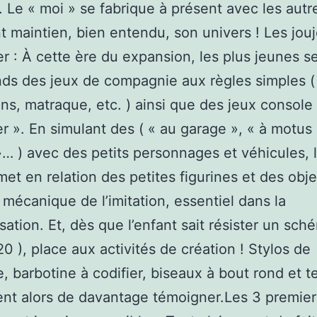
. Le « moi » se fabrique à présent avec les au
ant maintien, bien entendu, son univers ! Les jou
r : À cette ère du expansion, les plus jeunes se
ands des jeux de compagnie aux règles simples (
ons, matraque, etc. ) ainsi que des jeux console
r ». En simulant des ( « au garage », « à motus »
… ) avec des petits personnages et véhicules, 
et en relation des petites figurines et des obje
e mécanique de l’imitation, essentiel dans la
isation. Et, dès que l’enfant sait résister un sch
20 ), place aux activités de création ! Stylos de
e, barbotine à codifier, biseaux à bout rond et te
nt alors de davantage témoigner.Les 3 premier