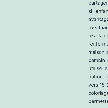
partager
si l’enf
avantage
très fri
révélati
renferme
maison »
bambin m
utilise l
national
vers 18-
coloriag
permette