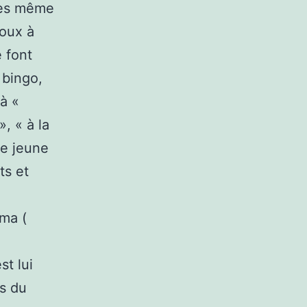
tres même
joux à
 font
 bingo,
 à «
, « à la
le jeune
ts et
éma (
st lui
s du