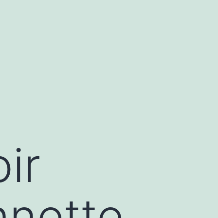
ir
nnette