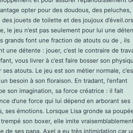
loppement et pour assurer l’épanouissement de 
antage opter pour des doudous, des peluches,
 des jouets de toilette et des joujoux d’éveil.or
e, le jeu n’est pas seulement pour lui une déten
es grands font une fraction de atouts ou de , ils
 une détente : jouer, c’est le contraire de travai
nfant, vous livrer à c’est faire bosser son physiq
r ses atouts. Le jeu est son métier normale, c’es
un besoin à son floraison. En tradant, l’enfant
e son imagination, sa force créatrice : il fait
ence d’une force qui lui dépend en arborant ses
s, ses émotions. Lorsque Lisa gronde sa poupé
a trempé son boxer, elle imite vraisemblablement
se de ses papa. Axel a eu très intimidation car 