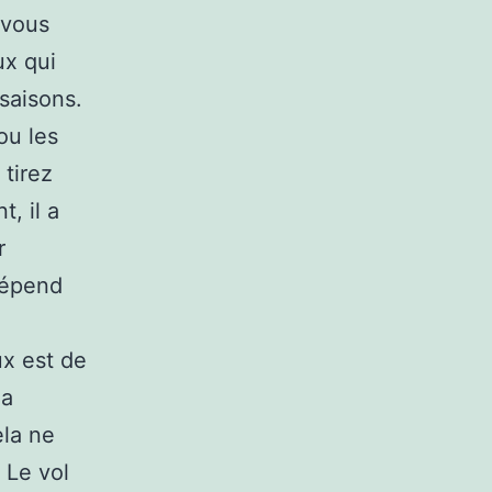
 vous
ux qui
 saisons.
ou les
 tirez
, il a
r
dépend
ux est de
la
ela ne
 Le vol