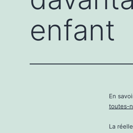
enfant
En savoi
toutes-
La réell