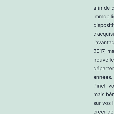
afin de 
immobili
disposit
d’acquis
l’avantag
2017, ma
nouvelle
départem
années. 
Pinel, v
mais bén
sur vos 
creer de