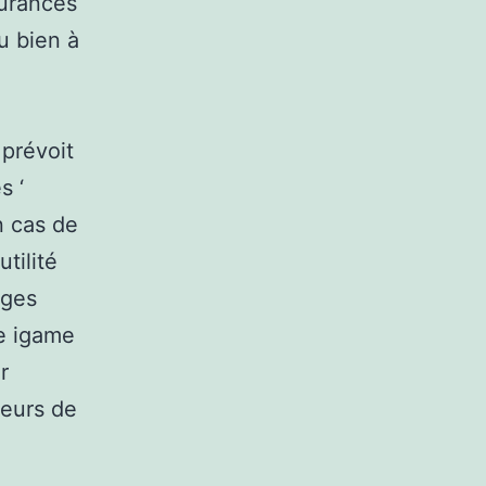
urances
u bien à
 prévoit
s ‘
n cas de
tilité
ages
le igame
r
teurs de