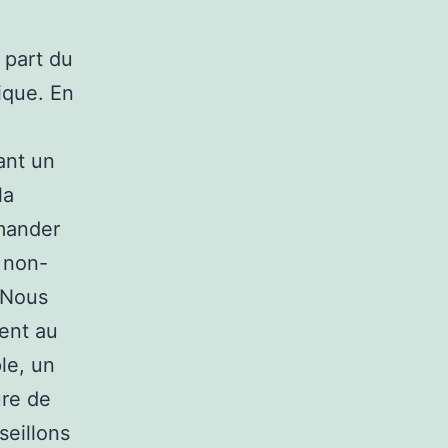
 part du
ique. En
ant un
la
emander
 non-
. Nous
ent au
le, un
ure de
seillons