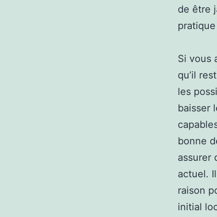
de être 
pratique
Si vous 
qu’il re
les poss
baisser 
capables
bonne dé
assurer 
actuel. I
raison p
initial 