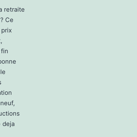
 retraite
 ? Ce
 prix
,
 fin
 bonne
le
s
ation
 neuf,
uctions
e deja