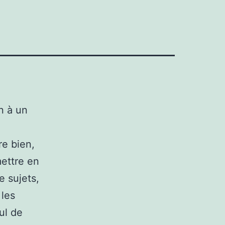
n à un
re bien,
mettre en
e sujets,
 les
ul de