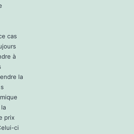
e
 ce cas
ujours
ndre à
s
rendre la
us
omique
 la
e prix
elui-ci