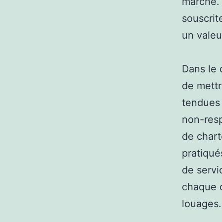
marché.
souscrit
un vale
Dans le 
de mettr
tendues 
non-respe
de chart
pratiqué
de servi
chaque c
louages.