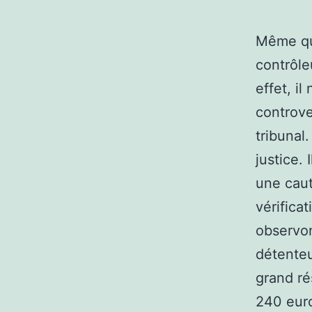
Même qua
contrôle
effet, il
controve
tribunal
justice.
une caut
vérifica
observon
détenteu
grand ré
240 euro