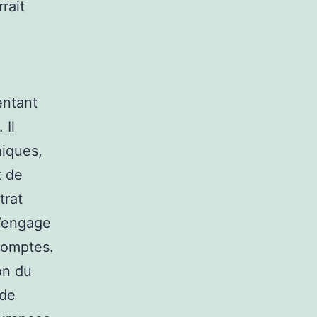
rait
n
entant
 Il
niques,
t de
trat
s’engage
comptes.
on du
 de