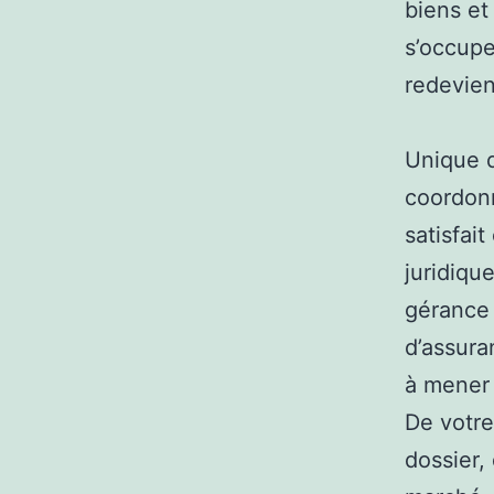
biens et
s’occupe
redevien
Unique d
coordonn
satisfai
juridiqu
gérance 
d’assura
à mener 
De votre
dossier,