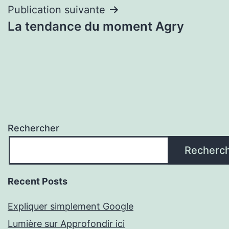
l’article
Publication suivante
La tendance du moment Agry
Rechercher
Recherc
Recent Posts
Expliquer simplement Google
Lumière sur Approfondir ici