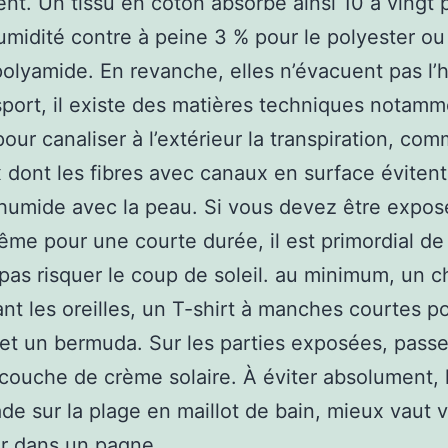
nt. Un tissu en coton absorbe ainsi 10 à vingt 
umidité contre à peine 3 % pour le polyester ou
polyamide. En revanche, elles n’évacuent pas l’
sport, il existe des matières techniques notam
our canaliser à l’extérieur la transpiration, com
dont les fibres avec canaux en surface évitent
humide avec la peau. Si vous devez être expos
même pour une courte durée, il est primordial de
pas risquer le coup de soleil. au minimum, un 
nt les oreilles, un T-shirt à manches courtes po
et un bermuda. Sur les parties exposées, pass
 couche de crème solaire. À éviter absolument, 
e sur la plage en maillot de bain, mieux vaut 
r dans un pagne.