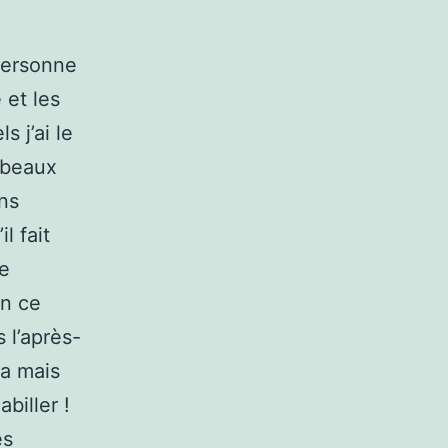
 personne
 et les
s j’ai le
 beaux
ons
l fait
ne
En ce
 l’après-
va mais
abiller !
es