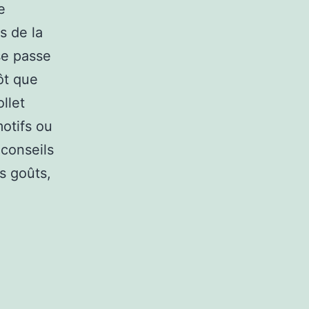
e
s de la
sse passe
ôt que
llet
otifs ou
 conseils
s goûts,