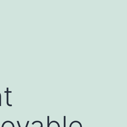
t
royable