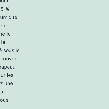
pour
 5 %
humidité.
ment
me le
 le
é sous le
 couvrir
chapeau
ur les
ez une
la
vous