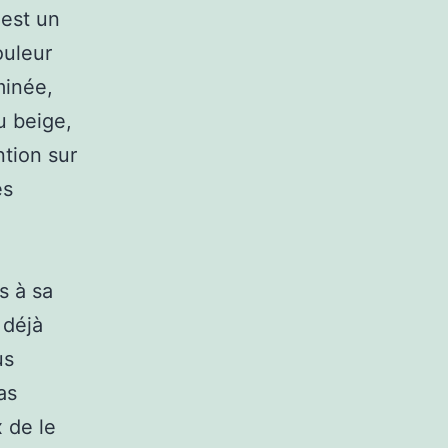
 est un
ouleur
minée,
u beige,
ntion sur
es
s à sa
 déjà
us
as
 de le