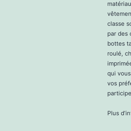
matériau
vêtement
classe so
par des 
bottes t
roulé, c
imprimée
qui vous
vos préf
particip
Plus d’i