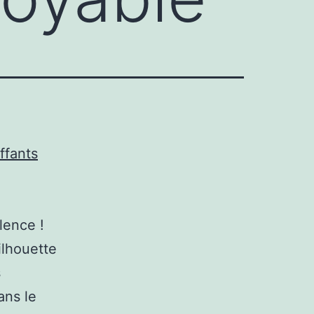
ffants
lence !
ilhouette
s
ans le