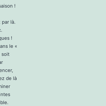
saison !
par là.
c.
ques !
ans le «
 soit
ar
encer,
ez de là
miner
intes
ble.