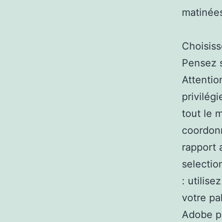
matinées
Choisiss
Pensez s
Attentio
privilég
tout le 
coordonn
rapport 
selectio
: utilis
votre pa
Adobe po