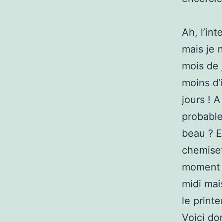
Ah, l’in
mais je 
mois de 
moins d’
jours ! 
probable
beau ? E
chemiset
moment l
midi mais
le printe
Voici do