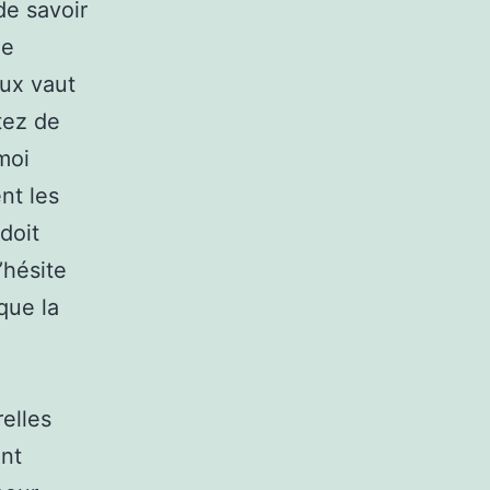
de savoir
le
eux vaut
tez de
moi
nt les
doit
’hésite
que la
relles
ent