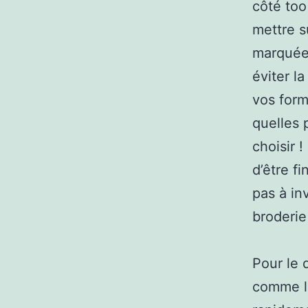
côté too
mettre s
marquée 
éviter l
vos form
quelles 
choisir 
d’être fi
pas à in
broderie 
Pour le 
comme le