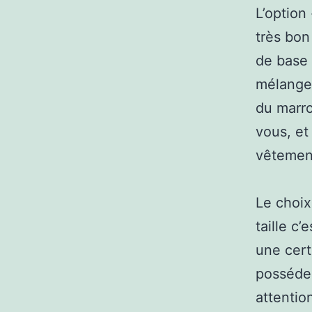
L’option
très bon
de base 
mélangez
du marro
vous, et
vêtement
Le choix
taille c’
une cert
possédez
attentio