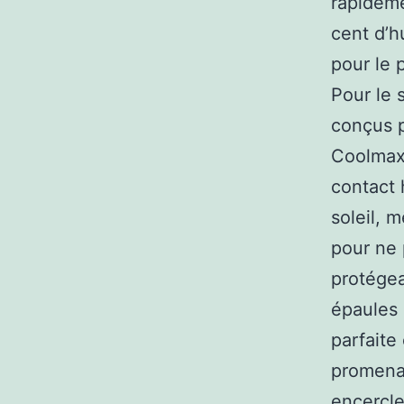
rapideme
cent d’h
pour le 
Pour le 
conçus p
Coolmax 
contact 
soleil, 
pour ne 
protégea
épaules 
parfaite
promenad
encercle