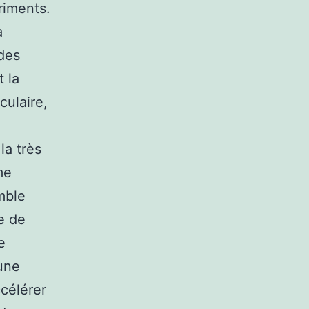
riments.
a
ides
t la
culaire,
la très
me
mble
e de
e
 une
ccélérer