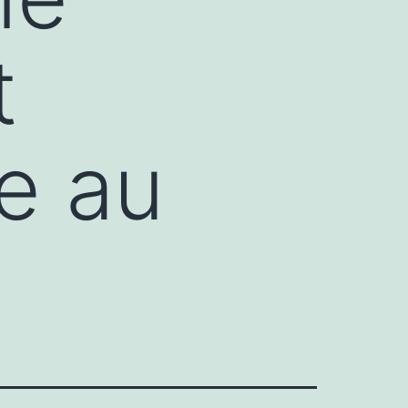
t
e au