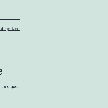
ategorized
e
nt indiqués