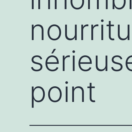
nourritu
sérieus
point