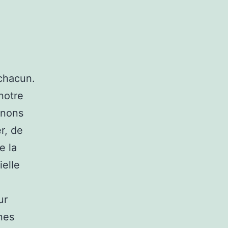
 chacun.
 notre
enons
r, de
e la
ielle
ur
ines