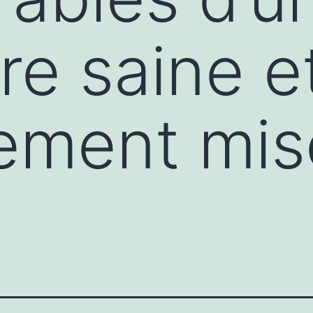
re saine e
ement mis