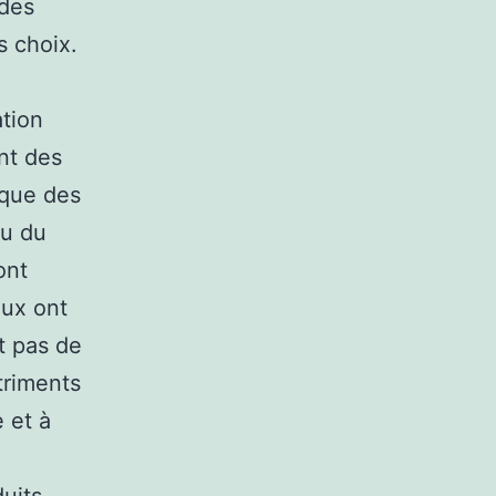
 des
s choix.
ation
nt des
 que des
au du
ont
aux ont
t pas de
triments
 et à