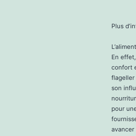
Plus d’i
L’alimen
En effet
confort 
flagelle
son infl
nourritu
pour une
fourniss
avancer 