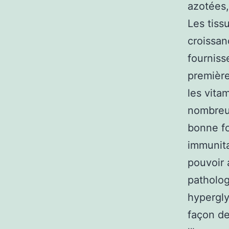
azotées,
Les tiss
croissan
fourniss
première
les vita
nombreus
bonne fo
immunita
pouvoir 
patholog
hypergly
façon de