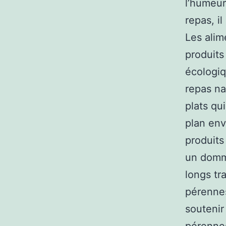
l’humeur
repas, i
Les alim
produits
écologiq
repas na
plats qu
plan env
produits
un domma
longs tr
pérennes
soutenir