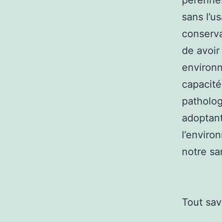
pérennes
sans l’u
conserva
de avoir
environn
capacité
patholog
adoptant
l’enviro
notre sa
Tout sav