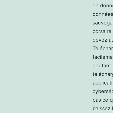
de donné
données,
sauvegar
corsaire
devez a
Télécha
facileme
goûtant 
téléchar
applicat
cyberséc
pas ce qu
baissez 