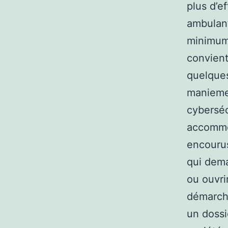
plus d’e
ambulant
minimum 
convient 
quelques
maniemen
cyberséc
accommod
encourus.
qui dema
ou ouvrir
démarche
un dossi