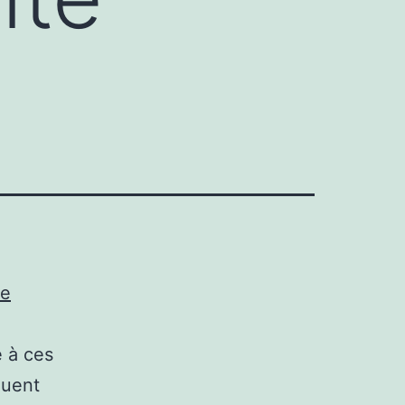
ue
é à ces
quent