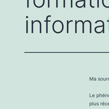
informa
Ma sour
Le phéno
plus réc