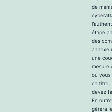
de manie
cyberatt
l’authen
étape an
des comp
annexe m
une couc
mesure q
où vous 
ce titre
devez fa
En outre
gérera l