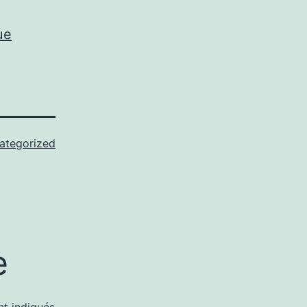
ue
ategorized
e