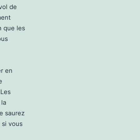
vol de
ment
n que les
ous
er en
e
 Les
 la
e saurez
) si vous