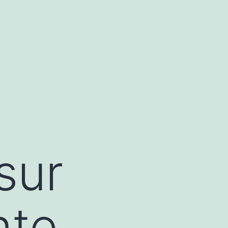
sur
nte