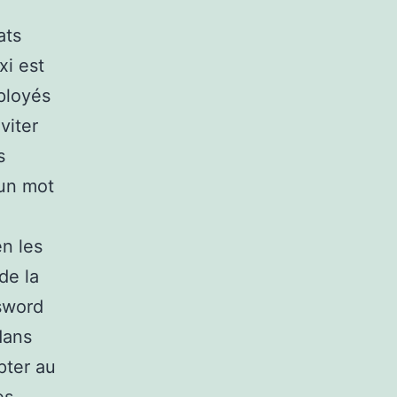
ats
xi est
ployés
viter
s
 un mot
en les
de la
ssword
dans
pter au