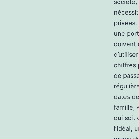
société,
nécessit
privées.
une port
doivent 
d’utilis
chiffres
de passe
régulièr
dates de
famille,
qui soit
l’idéal,