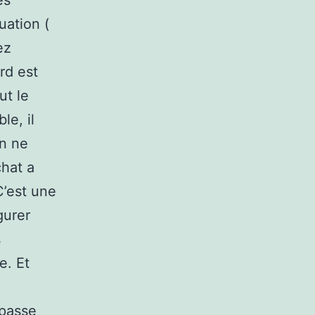
es
uation (
ez
rd est
ut le
le, il
on ne
chat a
C’est une
gurer
s
e. Et
 passe