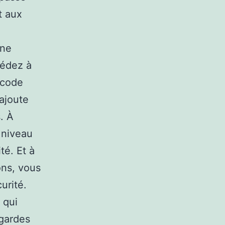
t aux
une
cédez à
 code
ajoute
. À
 niveau
té. Et à
ons, vous
urité.
 qui
egardes