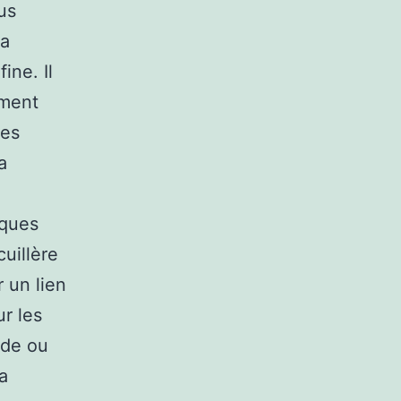
us
la
ine. Il
ement
ces
a
sques
cuillère
 un lien
ur les
nde ou
a