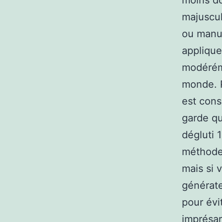
moins do
majuscul
ou manus
applique
modéréme
monde. P
est cons
garde qu
dégluti 
méthode 
mais si 
générate
pour évi
imprésar