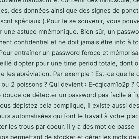
uzaine manuscrit et contenir des minuscule, d
es, des données ainsi que des signes de ponct
crit spéciaux ).Pour le se souvenir, vous pouv
r une astuce mnémonique. Bien sûr, un passwo
nt confidentiel et ne doit jamais être info à to
our entraîner un password féroce et mémorisab
eillé d’opter pour une time period totale, dont 
e les abréviation. Par exemple : Est-ce que le 
1 ou 2 poissons ? Qui devient : E-cqlcam1o2p ? 
douce de détecter un password pas facile à fi
vous dépistez cela compliqué, il existe aussi de
urs automatisées qui font le travail à votre plac
ter les trous par coeur, il y a des mot de passe
ios permettant de stocker et gérer les mots de