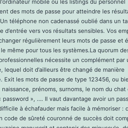
 l’ordinateur mobile ou les listings du personnel
ent des mots de passe pour atteindre les résult
 Un téléphone non cadenassé oublié dans un ta
e d’entrée vers vos résultats sensibles. Vos em
changer régulièrement leurs mots de passe et é
er le même pour tous les systèmes.La quorum de
 professionnelles nécessite un complément par
, lequel doit d’ailleurs être changé de manière
e. Exit les mots de passe de type 123456, ou bi
 naissance, prénoms, surnoms, le nom du chat 
 « password », …. Il vaut davantage avoir un pa
 difficile à échafauder mais facile à mémoriser : 
 un code de sûreté couronné de succès doit com