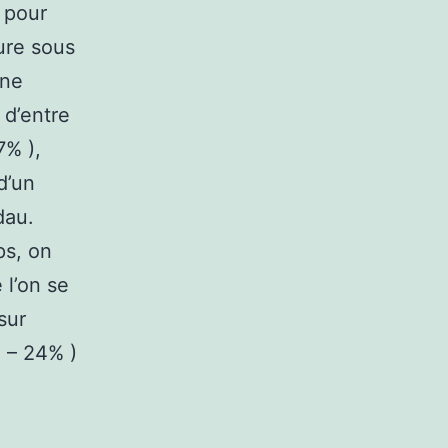
 pour
ure sous
une
 d’entre
7% ),
d’un
dau.
ps, on
 l’on se
sur
e – 24% )