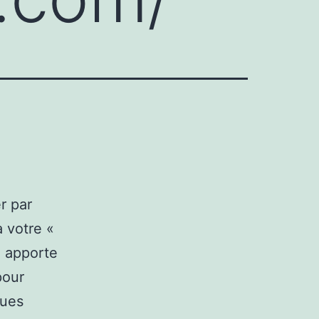
r par
 votre «
é apporte
pour
ques