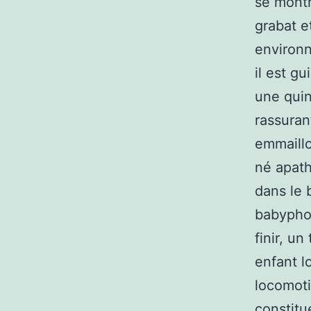
se montr
grabat e
environn
il est gu
une quin
rassuran
emmaillo
né apath
dans le b
babyphon
finir, un
enfant l
locomoti
constitu