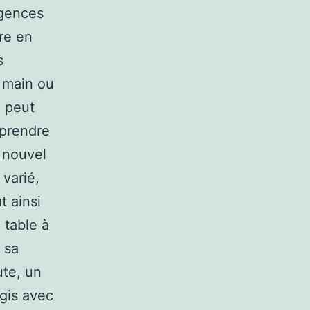
igences
re en
s
 main ou
n peut
 prendre
 nouvel
varié,
t ainsi
 table à
 sa
ute, un
ogis avec