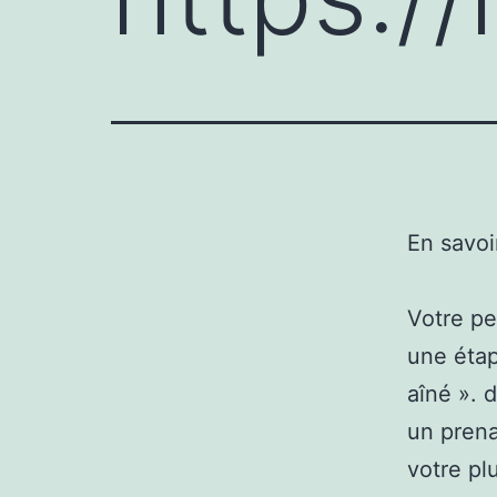
En savoi
Votre pe
une étap
aîné ». 
un prena
votre pl