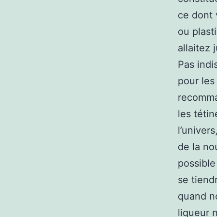
ce dont 
ou plasti
allaitez
Pas indi
pour les 
recomman
les téti
l’univer
de la no
possible
se tiend
quand no
liqueur 