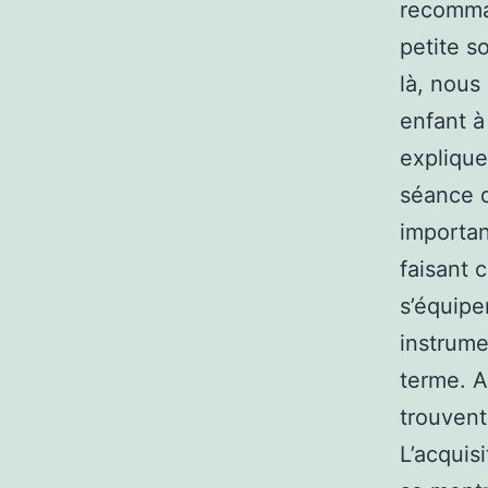
recomman
petite s
là, nou
enfant à
explique
séance q
importan
faisant c
s’équipe
instrume
terme. Au
trouvent
L’acquis