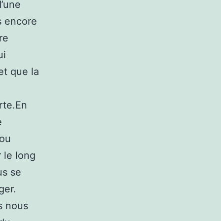
d’une
s encore
re
ui
et que la
n
rte.En
e
 ou
 le long
us se
ger.
s nous