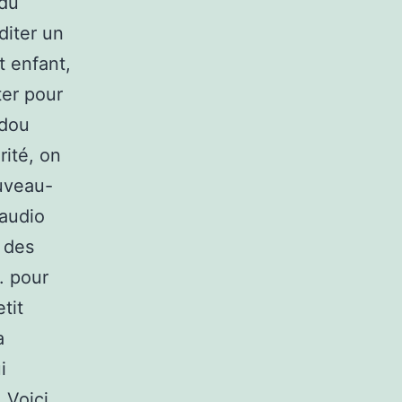
 du
diter un
t enfant,
ter pour
udou
rité, on
uveau-
 audio
e des
. pour
tit
a
i
 Voici