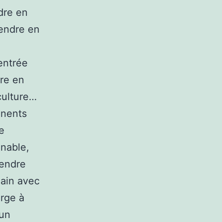
ndre en
rendre en
entrée
re en
culture…
inents
e
nnable,
rendre
main avec
arge à
’un