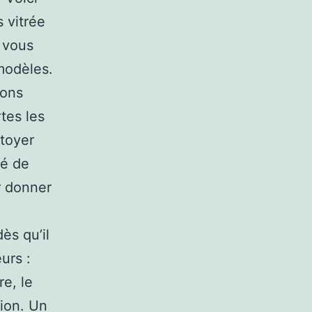
s vitrée
i vous
modèles.
rons
rtes les
toyer
té de
r donner
a
ès qu’il
urs :
e, le
tion. Un