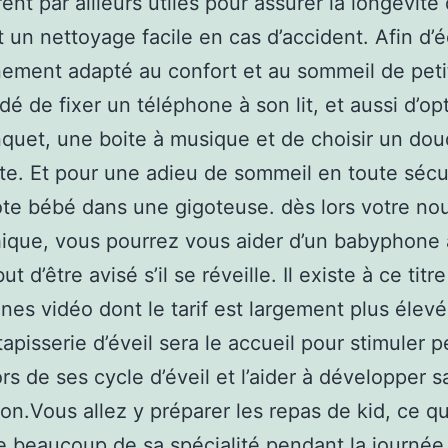
ent par ailleurs utiles pour assurer la longévité
t un nettoyage facile en cas d’accident. Afin d’é
ement adapté au confort et au sommeil de peti
idé de fixer un téléphone à son lit, et aussi d’op
quet, une boite à musique et de choisir un do
te. Et pour une adieu de sommeil en toute sécu
te bébé dans une gigoteuse. dès lors votre no
ique, vous pourrez vous aider d’un babyphone
ut d’être avisé s’il se réveille. Il existe à ce titr
es vidéo dont le tarif est largement plus élevé
 tapisserie d’éveil sera le accueil pour stimuler pe
ors de ses cycle d’éveil et l’aider à développer s
on.Vous allez y préparer les repas de kid, ce qu
e beaucoup de sa spécialité pendant la journée.