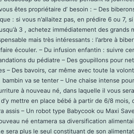
vous êtes propriétaire d’ besoin : – Des biberon
que : si vous n’allaitez pas, en prédire 6 ou 7, s
 jusqu’à 3 , achetez immédiatement des grands 
spensable mais très intéressants : l’arbre à bibe
faire écouler. – Du infusion enfantin : suivre ce
dations du pédiatre – Des goupillons pour net
nes – Des bavoirs, car même avec toute la volon
s, bambin va se tenter – Une chaise intense pou
urriture à nouveau né, dans laquelle il vous ser
 d’y mettre en place bébé à partir de 6/8 mois, d
ra assis – Un robot type Babycook ou Maxi Save
uveau né entamera sa diversification alimentair
ne sera plus le seul constituant de son alimenta