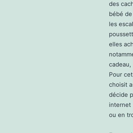
des cach
bébé de 
les esca
poussett
elles ac
notammen
cadeau, 
Pour cet
choisit 
décide p
internet
ou en tr