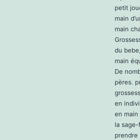
petit jo
main d’u
main ch
Grossess
du bebe,
main équ
De nombr
pères. p
grossess
en indiv
en main 
la sage-
prendre 