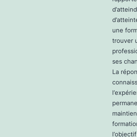
d’attein
d’attein
une form
trouver 
professi
ses chan
La répon
connaiss
l’expéri
permanen
maintien
formatio
l’object