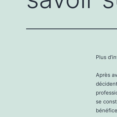
Plus d’i
Après av
déciden
professi
se constr
bénéfice