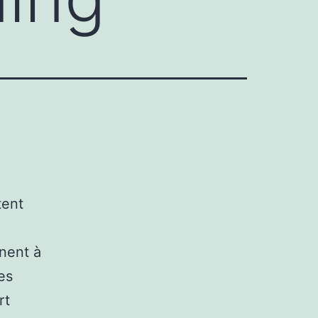
tent
gnent à
les
rt