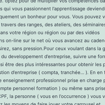
le. optez pour de multiplier vos compétences da
 qui vous passionnent l’apprentissage deviend
iquement un bonheur pour vous. Vous pouvez 
 travers des ranges, des ateliers, des séminaire
dans votre région ou région ou par des vidéos
ns on-line sur le net où vous avancez au cade
irez, sans pression.Pour ceux voulant dans la 
s du developpement d’entreprise, suivre une fo
si être des plus intéressantes pour obtenir les 
stion d’entreprise ( compta, tranchée… ). En en 
e enseignement professionnel prise en charge p
mpte personnel formation ) ou même sans pris
PF, la personne ( vous en l’occurrence ) vous 
z les moyens de faire jouer votre carrousel et