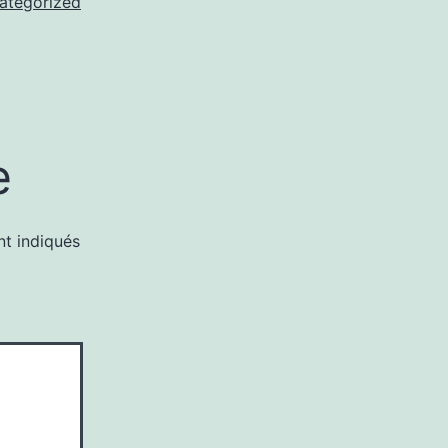
ategorized
e
nt indiqués