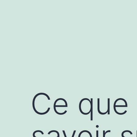
Aller
au
contenu
Ce que 
savoir 