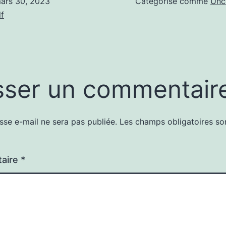
ars 30, 2023
Catégorisé comme
Unc
f
sser un commentair
sse e-mail ne sera pas publiée.
Les champs obligatoires so
aire
*