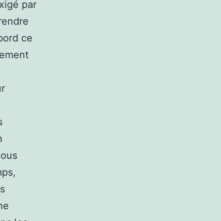
exigé par
prendre
bord ce
irement
ur
s
n
vous
mps,
us
he