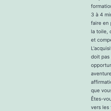
formatio
3 à 4 mi
faire en
la toile
et compé
L’acquis
doit pas
opportun
aventure
affirmat
que vous
Êtes-vou
vers les