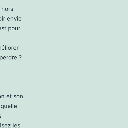
 hors
oir envie
est pour
méliorer
 perdre ?
on et son
 quelle
s
isez les