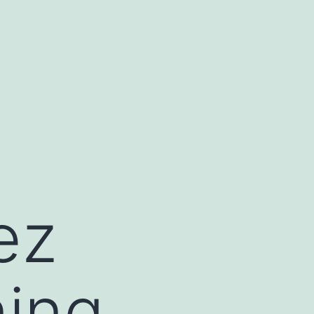
ez
ning