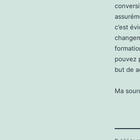
conversi
assuréme
c’est évi
changem
formatio
pouvez p
but de a
Ma sour