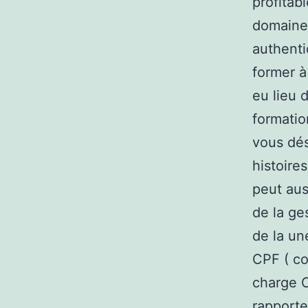
profitab
domaines
authent
former à
eu lieu 
formatio
vous dés
histoire
peut aus
de la ge
de la un
CPF ( co
charge C
rapporte