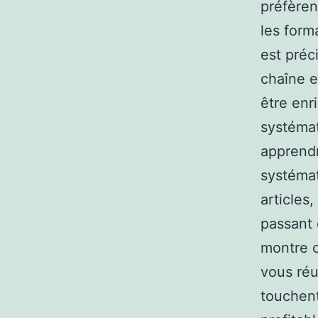
préfèren
les form
est préc
chaîne e
être enr
systémat
apprendr
systémat
articles
passant 
montre c
vous réu
touchent