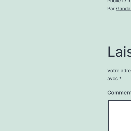
Publié le
m
Par
Gandal
Lai
Votre adre
avec
*
Comment