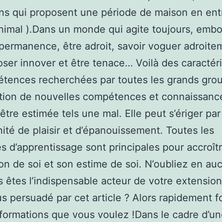
ns qui proposent une période de maison en entr
nimal ).Dans un monde qui agite toujours, embo
 permanence, être adroit, savoir voguer adroite
, oser innover et être tenace… Voilà des caractér
tences recherchées par toutes les grands grou
ition de nouvelles compétences et connaissanc
 être estimée tels une mal. Elle peut s’ériger pa
ité de plaisir et d’épanouissement. Toutes les
s d’apprentissage sont principales pour accroît
ion de soi et son estime de soi. N’oubliez en au
 êtes l’indispensable acteur de votre extension
s persuadé par cet article ? Alors rapidement 
 formations que vous voulez !Dans le cadre d’u