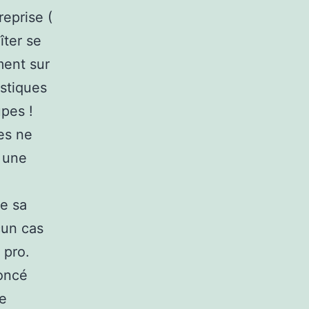
eprise (
îter se
ment sur
istiques
pes !
es ne
r une
re sa
cun cas
 pro.
foncé
ne