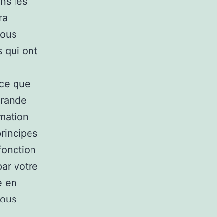
ns les
ra
vous
s qui ont
nce que
grande
rmation
principes
fonction
ar votre
e en
vous