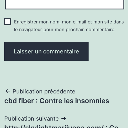
Enregistrer mon nom, mon e-mail et mon site dans
le navigateur pour mon prochain commentaire.
Navigation
Publication précédente
cbd fiber : Contre les insomnies
de
l’article
Publication suivante
http://skylightmarijuana.com/ : Ce