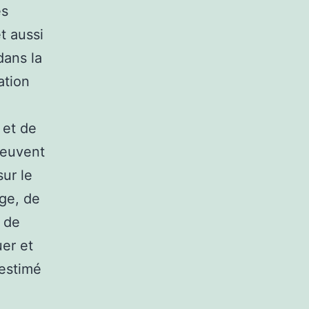
ès
t aussi
dans la
ation
 et de
 peuvent
sur le
age, de
t de
uer et
 estimé