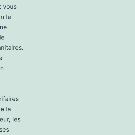
t vous
on le
une
de
nitaires.
e
on
ifaires
e la
eur, les
 ses