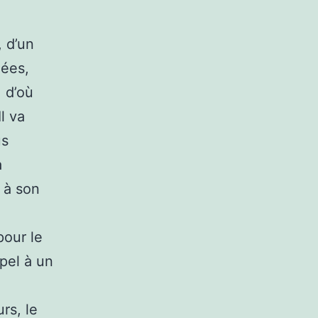
 d’un
hées,
 d’où
l va
us
a
 à son
pour le
ppel à un
rs, le