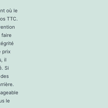
nt où le
ros TTC.
vention
 faire
tégrité
 prix
 il
é. Si
 des
rrière.
isageable
us le