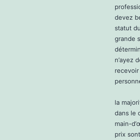
professi
devez bén
statut d
grande s
détermin
n’ayez d
recevoir
personne
la majori
dans le 
main-d’œ
prix son