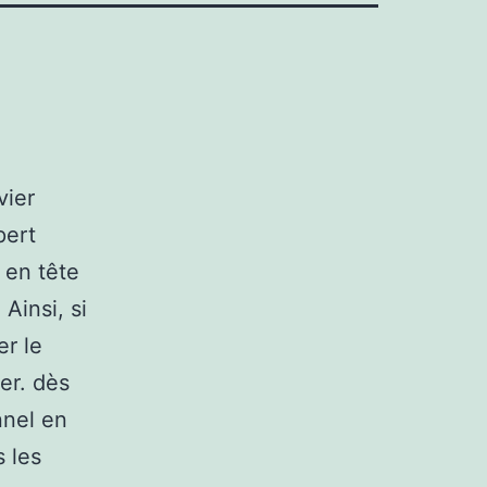
vier
pert
 en tête
Ainsi, si
r le
er. dès
nnel en
s les