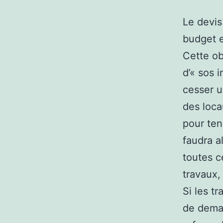
Le devis
budget e
Cette ob
d’« sos 
cesser u
des loca
pour ten
faudra al
toutes c
travaux,
Si les t
de deman