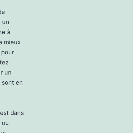
de
e un
ne à
la mieux
 pour
itez
er un
 sont en
est dans
u ou