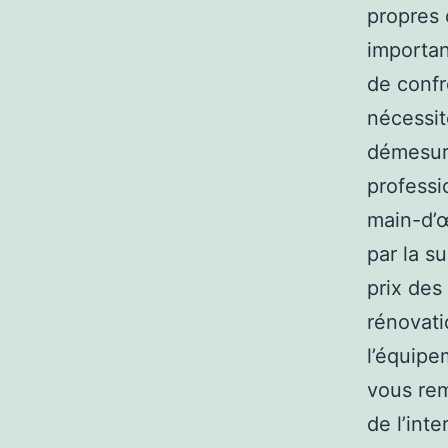
propres 
importan
de confr
nécessit
démesuré
professi
main-d’œu
par la su
prix des
rénovati
l’équipe
vous rem
de l’inte