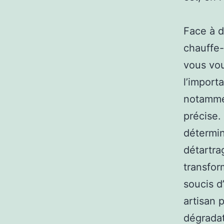
Face à d
chauffe
vous vou
l’import
notammen
précise.
détermin
détartra
transfor
soucis d’
artisan 
dégradati