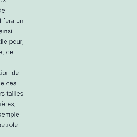
eux
de
l fera un
insi,
ile pour,
e, de
tion de
de ces
s tailles
ières,
exemple,
petrole