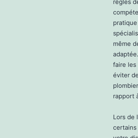
règles d
compéten
pratique
spéciali
même de 
adaptée.
faire le
éviter d
plombier
rapport 
Lors de
certains