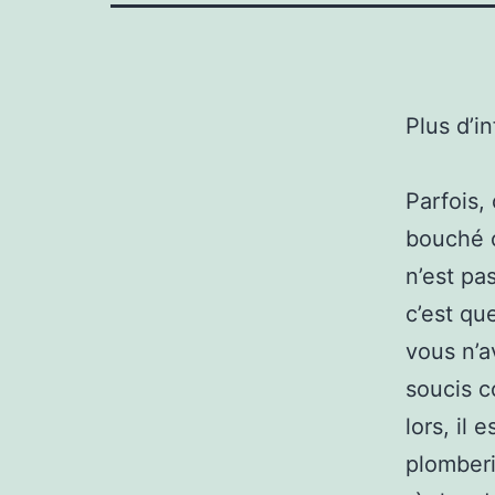
Plus d’i
Parfois, 
bouché o
n’est pa
c’est qu
vous n’a
soucis c
lors, il
plomberi