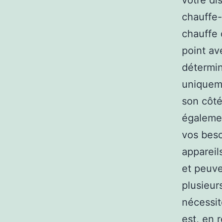
votre di
chauffe-
chauffe 
point av
détermin
uniqueme
son côté
égalemen
vos beso
appareil
et peuve
plusieur
nécessit
est, en 