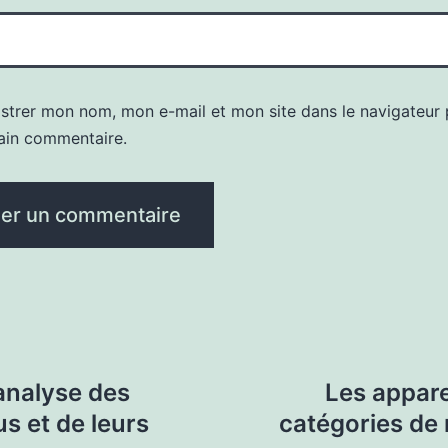
istrer mon nom, mon e-mail et mon site dans le navigateur
ain commentaire.
analyse des
Les appare
s et de leurs
catégories de 