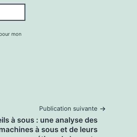
 pour mon
Publication suivante
ils à sous : une analyse des
machines à sous et de leurs