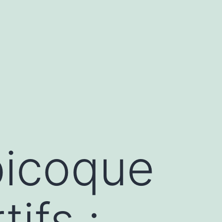
bicoque
ifs :