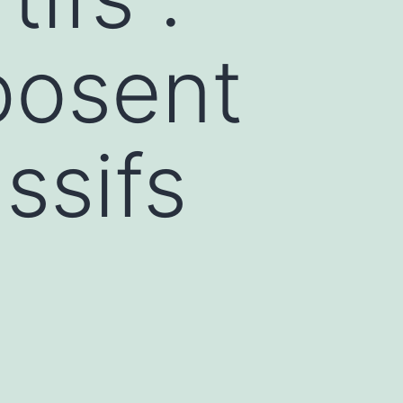
posent
ssifs