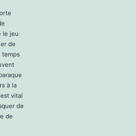
orte
de
 le jeu
uer de
de temps
euvent
 baraque
s à la
est vital
squer de
ce de