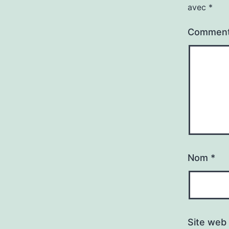
avec
*
Comment
Nom
*
Site web