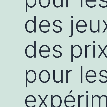
des jeu
des pri
pour le
expéri