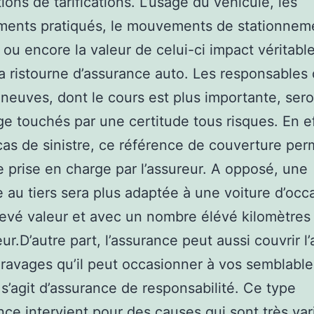
tions de tarifications. L’usage du véhicule, les
ents pratiqués, le mouvements de stationneme
 ou encore la valeur de celui-ci impact véritabl
 la ristourne d’assurance auto. Les responsables
 neuves, dont le cours est plus importante, ser
e touchés par une certitude tous risques. En ef
cas de sinistre, ce référence de couverture pe
e prise en charge par l’assureur. A opposé, une
e au tiers sera plus adaptée à une voiture d’occ
evé valeur et avec un nombre élévé kilomètres
ur.D’autre part, l’assurance peut aussi couvrir l
 ravages qu’il peut occasionner à vos semblabl
l s’agit d’assurance de responsabilité. Ce type
nce intervient pour des causes qui sont très var