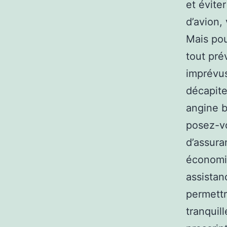
et évite
d’avion,
Mais pou
tout pré
imprévus
décapite
angine b
posez-vo
d’assur
économi
assistan
permettr
tranquil