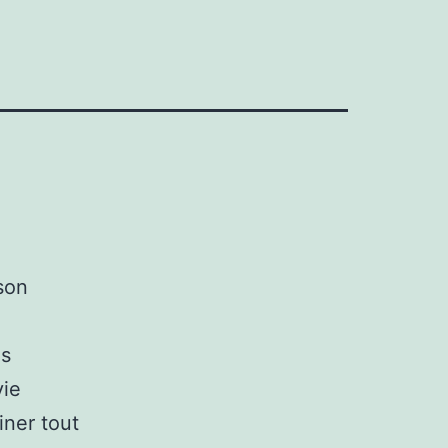
 son
es
vie
iner tout