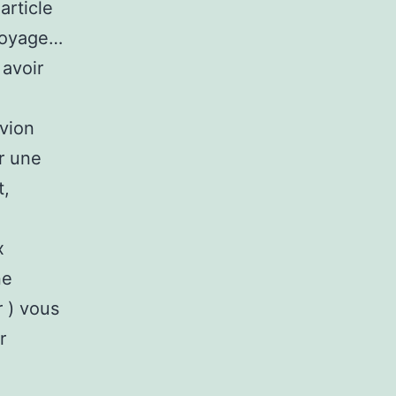
article
 voyage…
 avoir
avion
r une
t,
x
ne
 ) vous
r