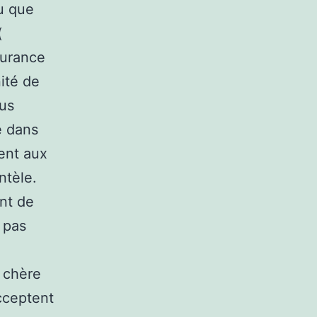
ou que
(
surance
ité de
ous
e dans
ent aux
ntèle.
nt de
a pas
u chère
acceptent