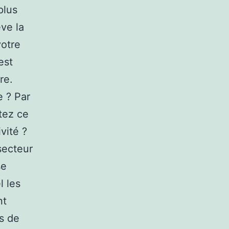
plus
ve la
votre
est
re.
e ? Par
tez ce
vité ?
secteur
se
l les
nt
s de