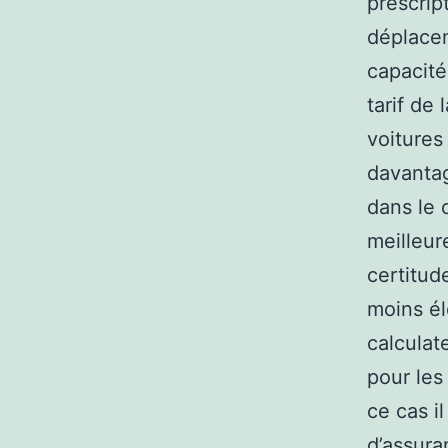
prescrip
déplacem
capacité
tarif de
voitures
davantag
dans le 
meilleur
certitud
moins él
calculate
pour les
ce cas i
d’assura