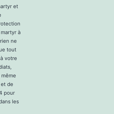
artyr et
e
rotection
 martyr à
rien ne
ue tout
 à votre
iats,
le même
 et de
 4 pour
dans les