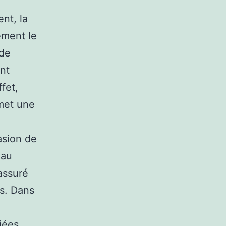
nt, la
ement le
 de
ont
fet,
rmet une
asion de
 au
’assuré
es. Dans
iées.