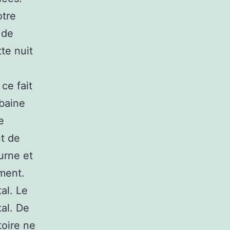
otre
 de
te nuit
ce fait
ubaine
e
t de
ourne et
ment.
tal. Le
tal. De
toire ne