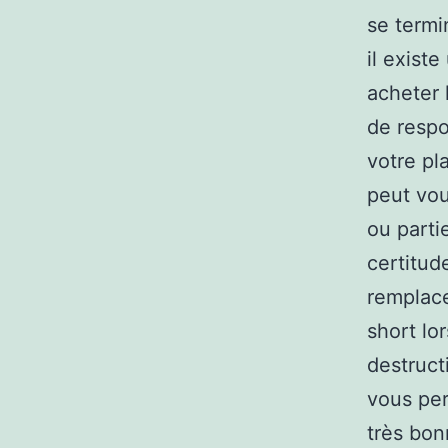
se termi
il exist
acheter l
de respo
votre pl
peut vou
ou parti
certitud
remplace
short lo
destruct
vous per
très bon