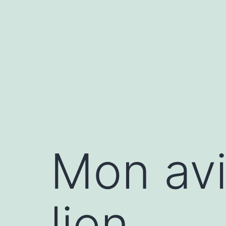
Aller
au
contenu
Mon avi
lien