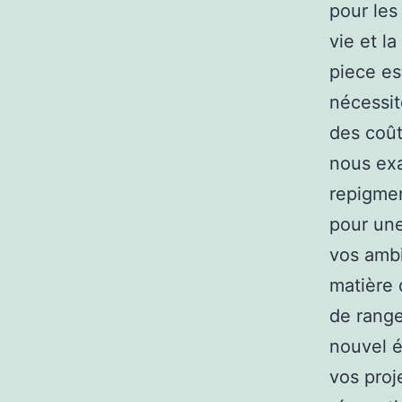
pour les
vie et l
piece es
nécessit
des coût
nous ex
repigmen
pour une
vos ambi
matière 
de range
nouvel é
vos proj