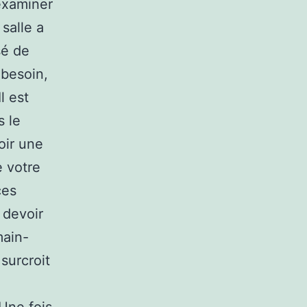
examiner
salle a
sé de
 besoin,
l est
s le
oir une
e votre
ces
 devoir
main-
 surcroit