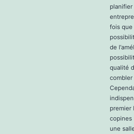
planifie
entrepre
fois que
possibil
de l’amé
possibil
qualité 
combler 
Cependan
indispen
premier 
copines 
une sall