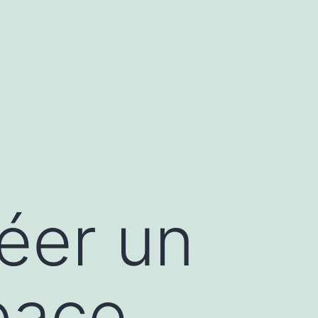
éer un
pace