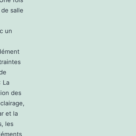
 Une fois
 de salle
ec un
élément
traintes
 de
: La
tion des
éclairage,
r et la
, les
pléments