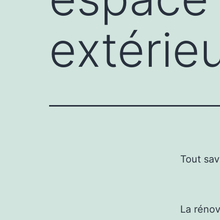
extérieu
Tout sav
La rénov