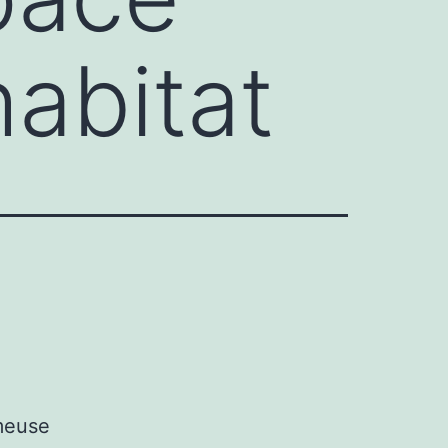
habitat
ameuse