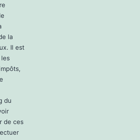
re
de
a
de la
x. Il est
 les
 impôts,
le
g du
oir
er de ces
fectuer