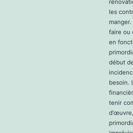
rénovati
les cont
manger. 
faire ou
en foncti
primordi
début de
incidenc
besoin. 
financiè
tenir co
d’œuvre, 
primordi