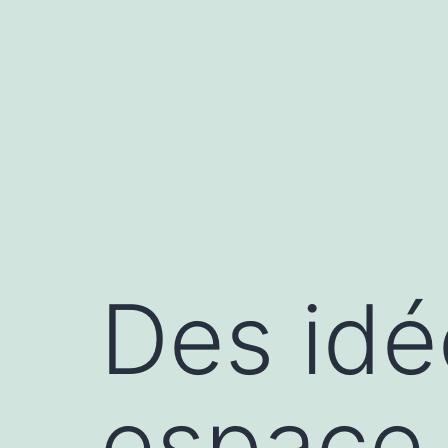
Aller
au
contenu
Des idé
espace 