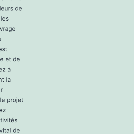
odeurs de
 les
uvrage
s
est
e et de
ez à
t la
r
le projet
rez
ivités
vital de