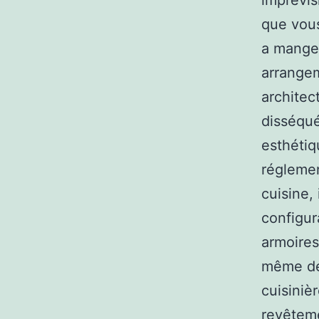
imprévis
que vous
a manger
arrangem
architec
disséqué
esthétiq
réglemen
cuisine, 
configur
armoires,
même des
cuisiniè
revêteme