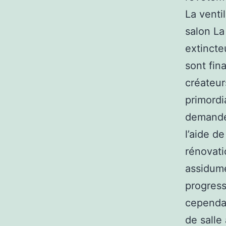
La ventil
salon La
extincte
sont fin
créateur
primordi
demander
l’aide d
rénovati
assidume
progress
cependan
de salle