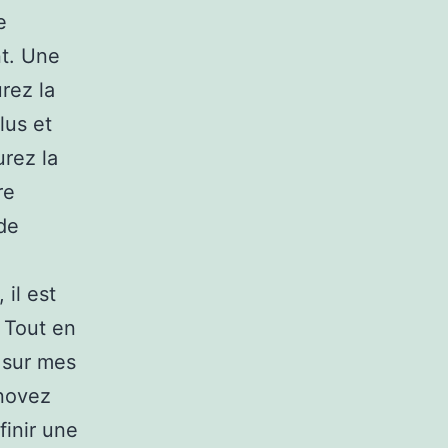
e
nt. Une
rez la
lus et
urez la
re
 de
il est
 Tout en
t sur mes
énovez
inir une