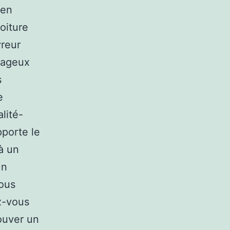
 en
oiture
vreur
ntageux
s
e
alité-
pporte le
à un
Un
vous
z-vous
rouver un