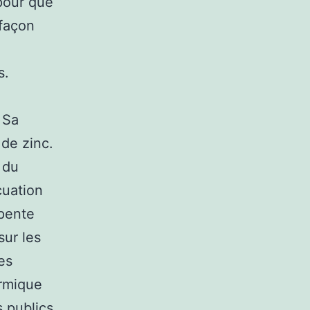
 pour que
 façon
s.
 Sa
 de zinc.
, du
cuation
rpente
sur les
es
ermique
s publics