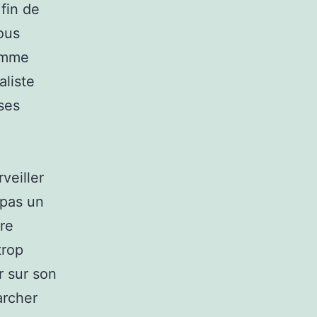
 fin de
ous
somme
aliste
ses
veiller
 pas un
ire
trop
r sur son
marcher