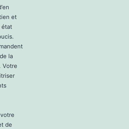
d’en
tien et
 état
oucis.
demandent
de la
. Votre
triser
nts
 votre
et de