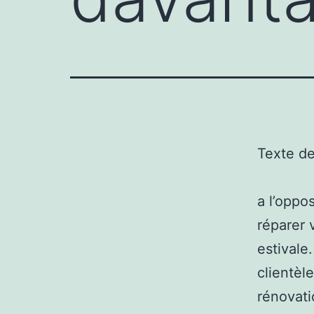
Texte d
a l’oppo
réparer 
estivale
clientèl
rénovati