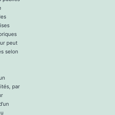
e
des
rises
oriques
ur peut
és selon
’un
tés, par
ur
d’un
çu