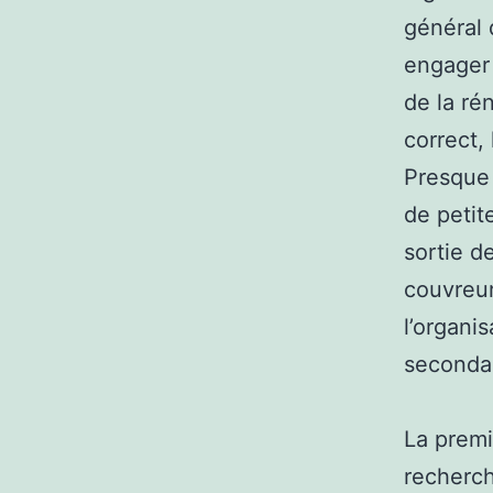
général 
engager 
de la ré
correct,
Presque 
de petit
sortie d
couvreur 
l’organi
secondai
La premi
recherc