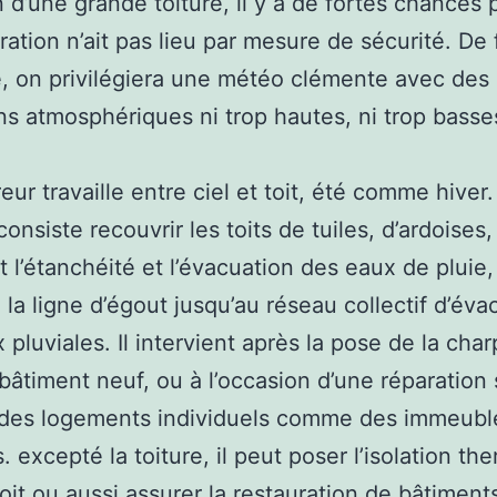
n d’une grande toiture, il y a de fortes chances
uration n’ait pas lieu par mesure de sécurité. De
, on privilégiera une météo clémente avec des
ns atmosphériques ni trop hautes, ni trop basse
eur travaille entre ciel et toit, été comme hiver.
onsiste recouvrir les toits de tuiles, d’ardoises,
it l’étanchéité et l’évacuation des eaux de pluie
à la ligne d’égout jusqu’au réseau collectif d’éva
 pluviales. Il intervient après la pose de la cha
bâtiment neuf, ou à l’occasion d’une réparation 
s des logements individuels comme des immeubl
s. excepté la toiture, il peut poser l’isolation th
toit ou aussi assurer la restauration de bâtiment