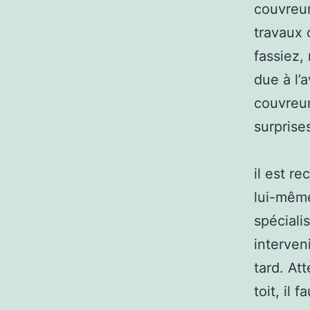
couvreur
travaux 
fassiez,
due à l’
couvreur
surprise
il est r
lui-même
spécialis
interven
tard. At
toit, il 