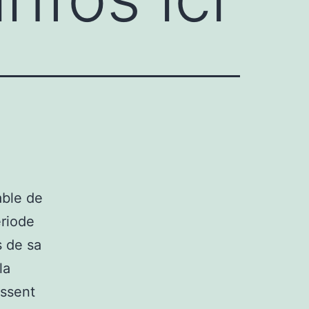
able de
ériode
s de sa
la
issent