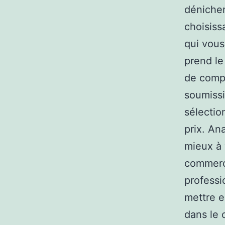
dénicher
choisiss
qui vous
prend le
de comp
soumissi
sélection
prix. An
mieux à 
commerça
professi
mettre e
dans le 