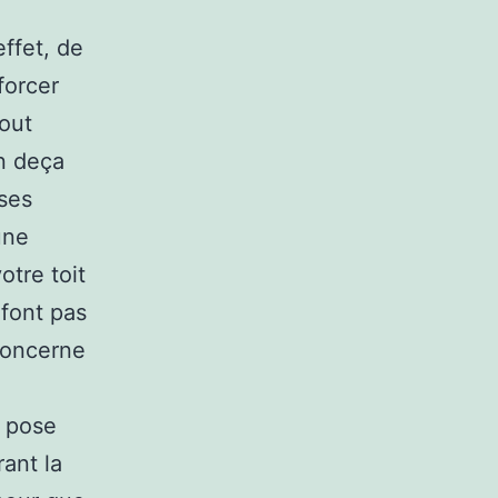
ffet, de
forcer
tout
n deça
sses
une
otre toit
 font pas
 concerne
e pose
ant la