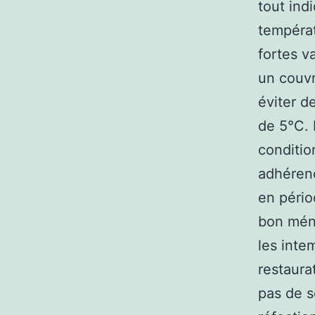
tout ind
températ
fortes v
un couvre
éviter d
de 5°C. 
conditio
adhérenc
en pério
bon ména
les inte
restaurat
pas de s