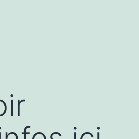
ir
nfos ici