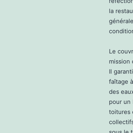
réfectio
la resta
générale
conditio
Le couvr
mission c
Il garant
faîtage 
des eaux
pour un 
toiture
collectif
sous le 