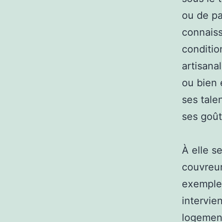
ou de pa
connaiss
condition
artisana
ou bien 
ses tale
ses goût
À elle se
couvreur
exemple 
intervie
logement