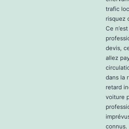
trafic l
risquez 
Ce n’est
professi
devis, c
allez pa
circulat
dans la 
retard i
voiture 
professi
imprévus
connus. 