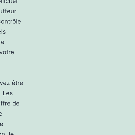
liciter
uffeur
contrôle
ls
re
votre
vez être
. Les
ffre de
e
re
n, le