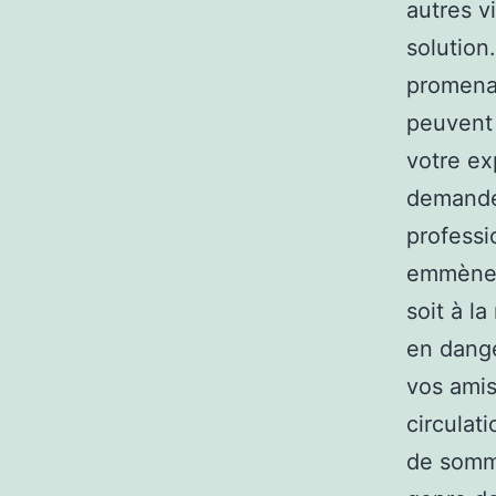
autres v
solution
promenad
peuvent 
votre ex
demander
professi
emmène d
soit à la
en dang
vos amis
circulat
de somme