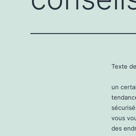
Texte d
un certa
tendance
sécurisé
vous vou
des endr