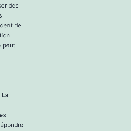
ser des
s
ndent de
tion.
é peut
 La
r
les
 répondre