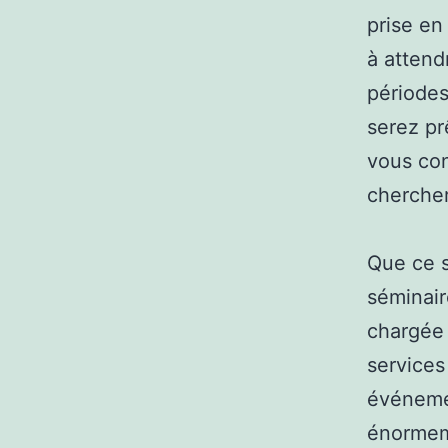
prise en
à attend
périodes
serez pr
vous con
chercher
Que ce s
séminair
chargée 
services
événemen
énormeme