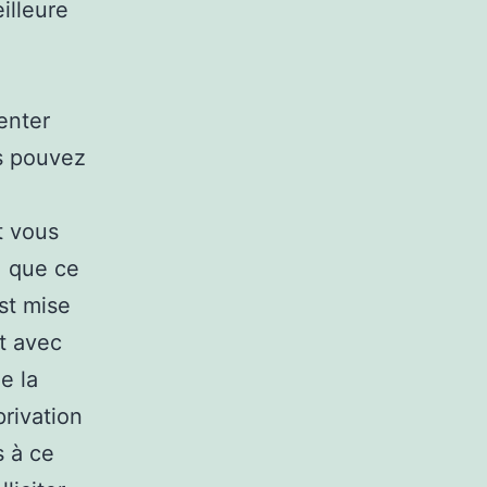
illeure
enter
us pouvez
t vous
, que ce
est mise
t avec
e la
privation
s à ce