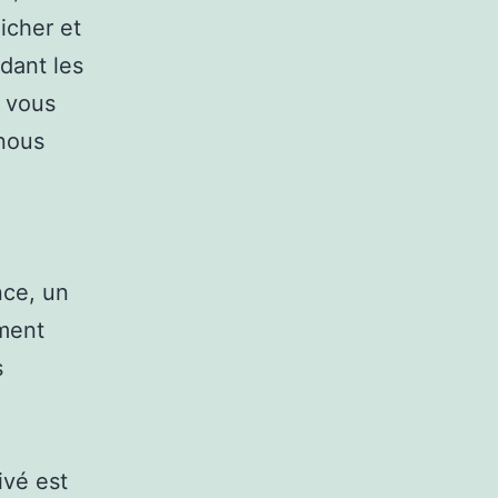
icher et
dant les
d vous
 nous
nce, un
ement
s
ivé est