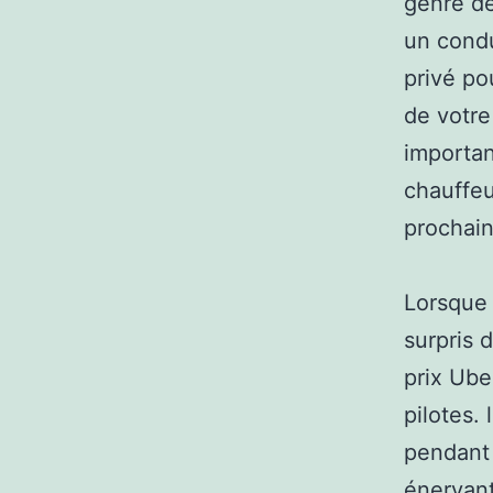
genre de
un condu
privé po
de votre
importan
chauffeu
prochain
Lorsque 
surpris 
prix Ube
pilotes.
pendant 
énervant