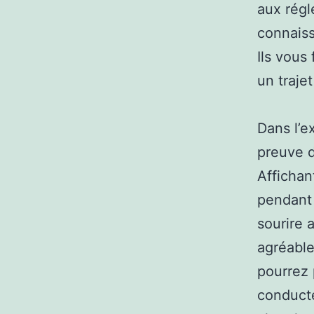
aux régl
connaiss
Ils vous
un traje
Dans l’e
preuve d
Affichan
pendant 
sourire 
agréable
pourrez 
conducte