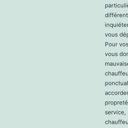
particul
différen
inquiéte
vous dép
Pour vos
vous don
mauvaise
chauffeu
ponctual
accorden
propreté
service,
chauffeu