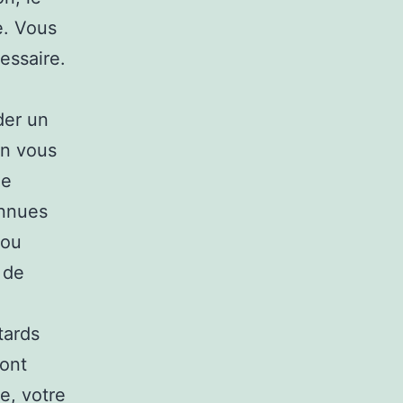
e. Vous
essaire.
der un
en vous
de
onnues
 ou
 de
tards
ront
e, votre