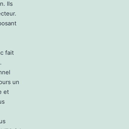
. Ils
ecteur.
posant
c fait
.
nnel
jours un
e et
us
us