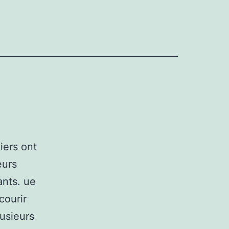
iers ont
eurs
ants. ue
courir
lusieurs