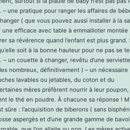
ment, surtout si la piaule de baby n’est pas pas 
s. – une pratique pour ranger les affaires de bé
changer ( que vous pouvez aussi installer à la sa
u une efficace avec table à emmailloter montée 
irer sa révérence quand l’enfant est plus grand.
qu’elle soit à la bonne hauteur pour ne pas se te
. – un couette à changer, revêtu d’une serviette
des nombreux, définitivement ) – un nécessaire 
ches lavables ou jetables, du coton et du
taines mères préfèrent nourrir à leur poupon, 
ient le thé en poudre. À chacune sa réponse ! M
t sûre : l’acquisition de biberons ( sans bisphén
osse aspergès et d’une grande gamme de bavoi
rnable, que l’on allaite ou non. Les mères activ