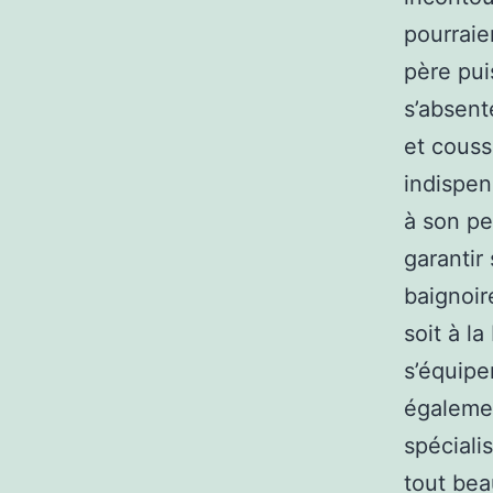
pourraien
père pui
s’absent
et couss
indispen
à son pe
garantir 
baignoir
soit à la
s’équipe
égaleme
spéciali
tout bea