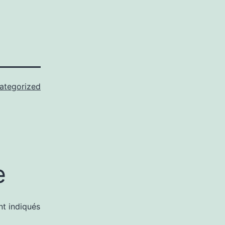
ategorized
e
nt indiqués