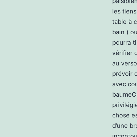
paisible
les tien
table à 
bain ) o
pourra t
vérifier 
au verso
prévoir 
avec cou
baumeCer
privilég
chose es
d’une br
incontou