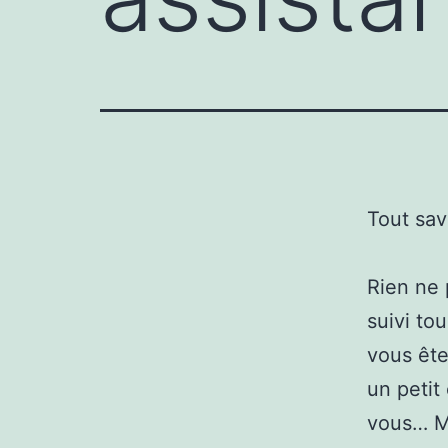
Tout sav
Rien ne 
suivi to
vous ête
un petit
vous… M