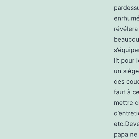
pardessus
enrhumé
révélera
beaucoup
s’équipe
lit pour
un siège
des couc
faut à c
mettre d
d’entret
etc.Deve
papa ne 