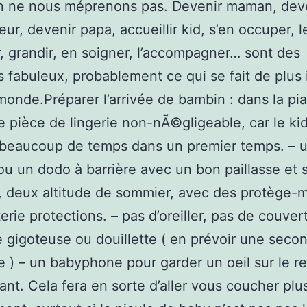
on ne nous méprenons pas. Devenir maman, dev
ur, devenir papa, accueillir kid, s’en occuper, l
, grandir, en soigner, l’accompagner… sont des
fabuleux, probablement ce qui se fait de plus 
monde.Préparer l’arrivée de bambin : dans la pi
e pièce de lingerie non-nÃ©gligeable, car le ki
 beaucoup de temps dans un premier temps. – 
 ou un dodo à barrière avec un bon paillasse et s
, deux altitude de sommier, avec des protège-
terie protections. – pas d’oreiller, pas de couver
 gigoteuse ou douillette ( en prévoir une seco
 ) – un babyphone pour garder un oeil sur le r
fant. Cela fera en sorte d’aller vous coucher plu