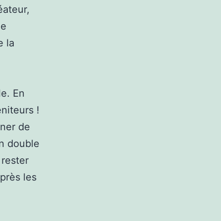
éateur,
le
e la
le. En
niteurs !
nner de
en double
 rester
près les