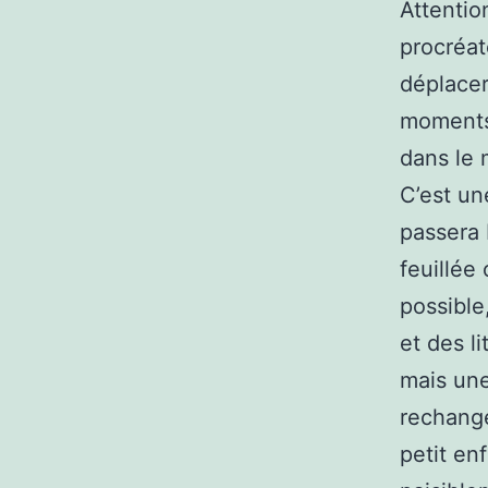
Attenti
procréate
déplacer
moments 
dans le 
C’est un
passera
feuillée
possible
et des li
mais une
rechange
petit en