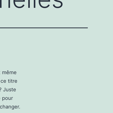
ez même
ce titre
? Juste
e pour
changer.