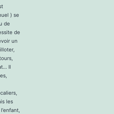
st
uel ) se
ou de
essite de
évoir un
lloter,
tours,
t… Il
es,
caliers,
is les
l’enfant,