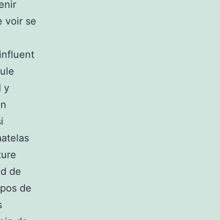
enir
e voir se
influent
aule
d y
un
i
matelas
ture
nd de
epos de
s