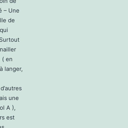
loin de
bé – Une
lle de
qui
 Surtout
nailler
 ( en
à langer,
d’autres
ais une
ol A ),
rs est
es