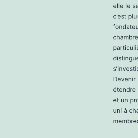
elle le s
c’est plu
fondateu
chambre 
particul
distingu
s’invest
Devenir 
étendre 
et un pr
uni à ch
membres