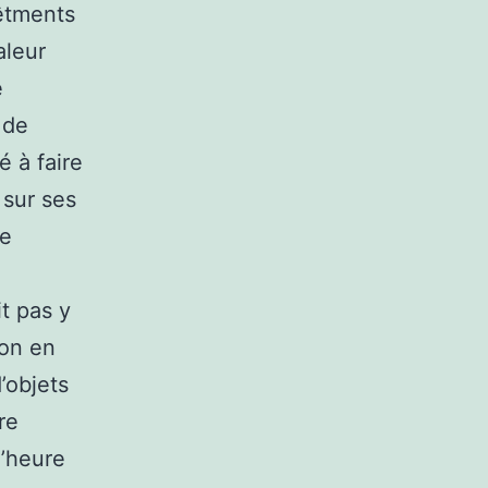
vêtments
aleur
é
 de
 à faire
 sur ses
se
t pas y
 on en
d’objets
re
l’heure