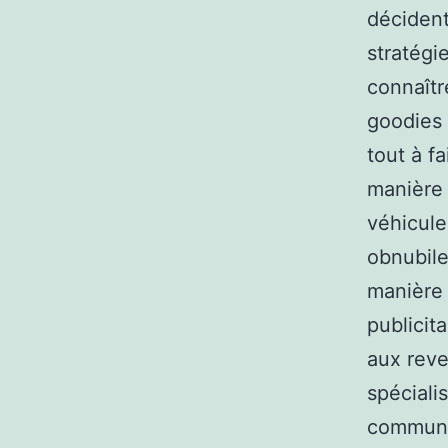
décident
stratégi
connaîtr
goodies 
tout à f
manière 
véhicule
obnubiler
manière 
publicit
aux reve
spéciali
communic