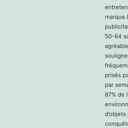
entreten
marque.
publicit
50-64 sa
agréable
souligne
fréquemm
prisés pa
par sema
87% de l
environn
d’objets
conquête