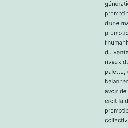
générati
promotio
d’une ma
promotio
l’humani
du vente
rivaux d
palette, 
balancem
avoir de
croit la 
promotio
collecti