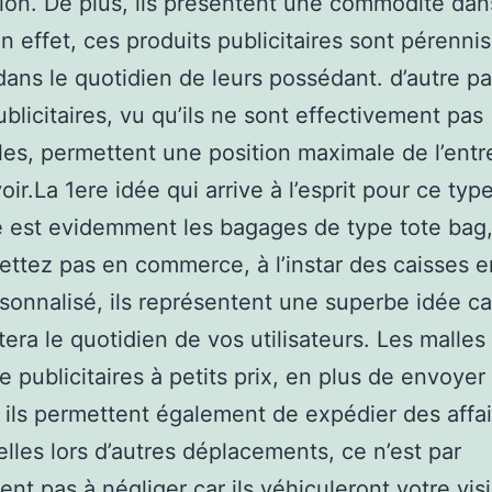
ion. De plus, ils présentent une commodité dan
n effet, ces produits publicitaires sont pérennis
dans le quotidien de leurs possédant. d’autre pa
ublicitaires, vu qu’ils ne sont effectivement pas
les, permettent une position maximale de l’entr
ir.La 1ere idée qui arrive à l’esprit pour ce typ
té est evidemment les bagages de type tote bag,
ettez pas en commerce, à l’instar des caisses e
rsonnalisé, ils représentent une superbe idée c
itera le quotidien de vos utilisateurs. Les malles
e publicitaires à petits prix, en plus de envoyer
 ils permettent également de expédier des affa
lles lors d’autres déplacements, ce n’est par
nt pas à négliger car ils véhiculeront votre vis