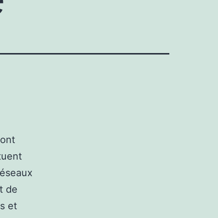
sont
tuent
réseaux
t de
s et