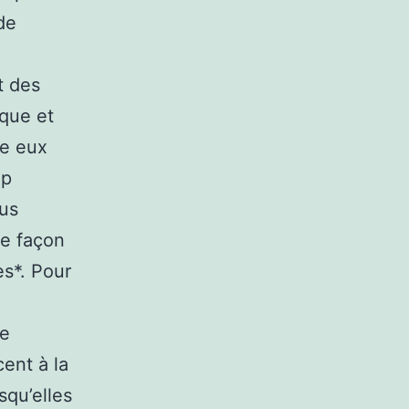
de
t des
ique et
re eux
op
lus
 de façon
s*. Pour
re
cent à la
qu’elles