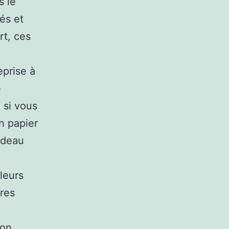
s le
és et
rt, ces
eprise à
e
 si vous
n papier
adeau
 leurs
ires
ion