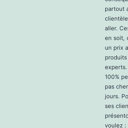
partout 
clientèl
aller. C
en soit,
un prix 
produits
experts.
100% per
pas cher
jours. P
ses clie
présento
voulez :