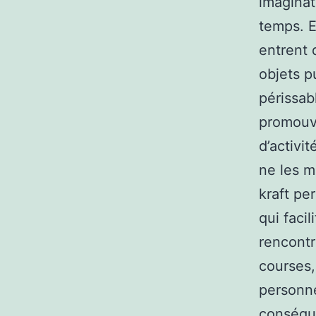
imaginat
temps. E
entrent 
objets p
périssab
promouvo
d’activi
ne les m
kraft pe
qui facil
rencontr
courses,
personne
conséque