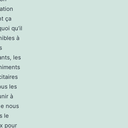
lation
nt ça
uoi qu’il
nibles à
s
nts, les
rniments
itaires
ous les
nir à
ue nous
s le
ux pour