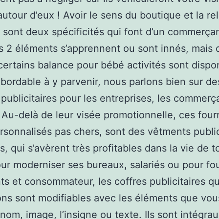
autour d’eux ! Avoir le sens du boutique et la re
e sont deux spécificités qui font d’un commerça
es 2 éléments s’apprennent ou sont innés, mais q
 certains balance pour bébé activités sont dispo
abordable à y parvenir, nous parlons bien sur de
 publicitaires pour les entreprises, les commerça
 Au-delà de leur visée promotionnelle, ces fou
sonnalisés pas chers, sont des vêtments public
s, qui s’avèrent très profitables dans la vie de t
our moderniser ses bureaux, salariés ou pour fou
nts et consommateur, les coffres publicitaires q
ns sont modifiables avec les éléments que vou
 nom, image, l’insigne ou texte. Ils sont intégra