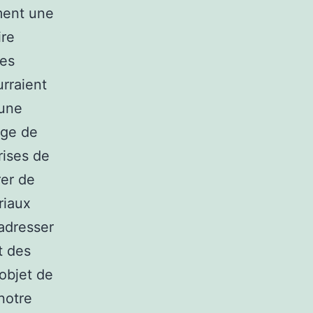
ment une
ire
des
rraient
’une
age de
rises de
rer de
riaux
’adresser
t des
’objet de
notre