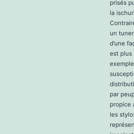
prisés p
la ischu
Contrair
un tuners
d’une fa
est plus
exemple,
suscepti
distribu
par peup
propice 
les stylo
représen