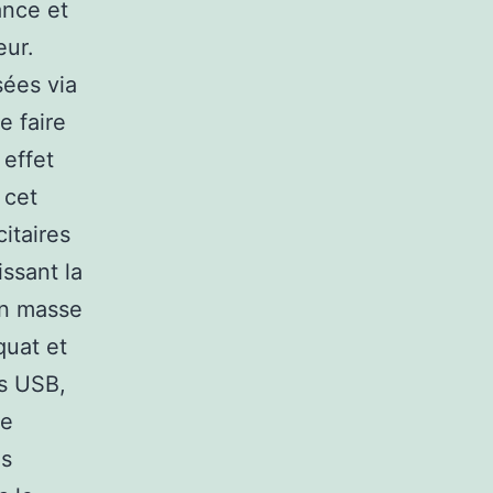
ance et
eur.
sées via
e faire
 effet
 cet
citaires
ssant la
en masse
quat et
és USB,
me
es