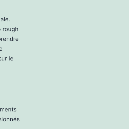
ale.
e rough
prendre
e
sur le
ements
ssionnés