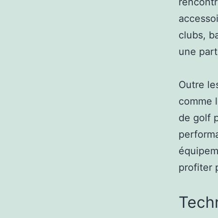
rencontr
accessoi
clubs, b
une part
Outre le
comme le
de golf 
performa
équipeme
profiter
Tech