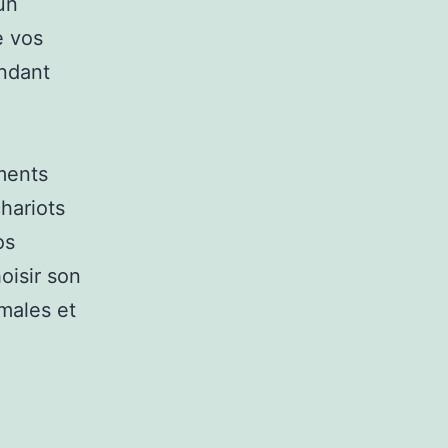
un
e vos
endant
éments
hariots
os
oisir son
males et