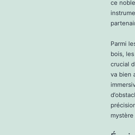
ce noble
instrume
partenai
Parmi les
bois, le
crucial 
va bien 
immersiv
d’obstac
précisio
mystère 