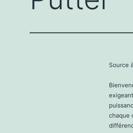
Source 
Bienvenu
exigeant
puissance
chaque 
différen