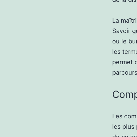
La maîtr
Savoir g
ou le bu
les term
permet d
parcours
Comp
Les comp
les plus