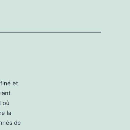
finé et
iant
l où
e la
onnés de