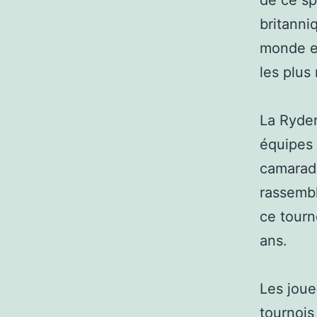
de ce sp
britanni
monde en
les plu
La Ryder
équipes 
camarade
rassembl
ce tourn
ans.
Les joue
tournois