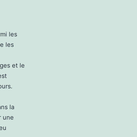
mi les
e les
dges et le
est
ours.
ans la
r une
jeu