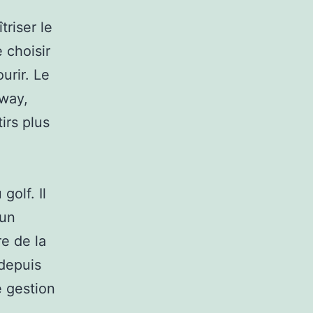
triser le
 choisir
urir. Le
rway,
irs plus
olf. Il
 un
re de la
 depuis
e gestion