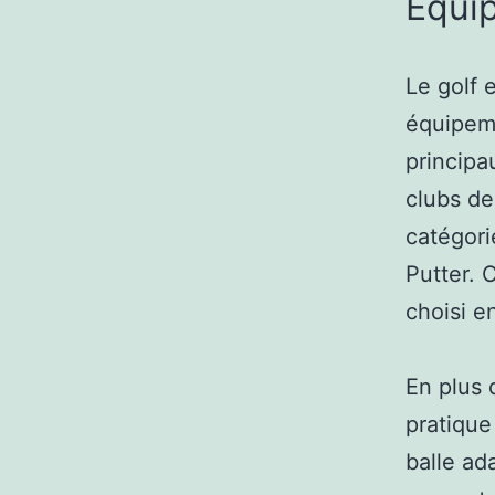
Équi
Le golf e
équipeme
principa
clubs de
catégorie
Putter. 
choisi e
En plus d
pratique
balle ad