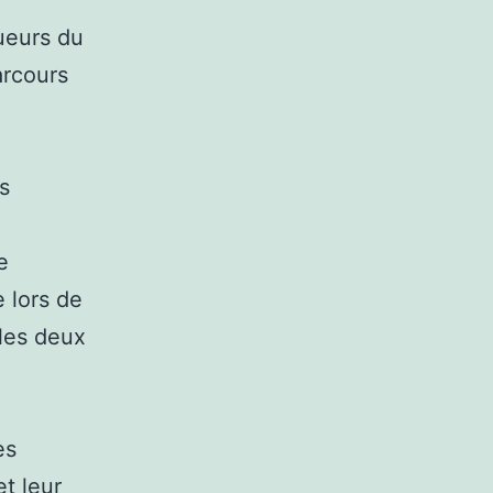
oueurs du
arcours
s
e
 lors de
 les deux
es
et leur