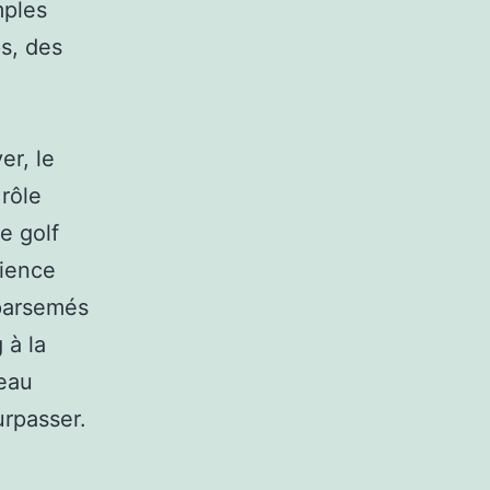
mples
s, des
er, le
 rôle
e golf
rience
 parsemés
 à la
veau
urpasser.