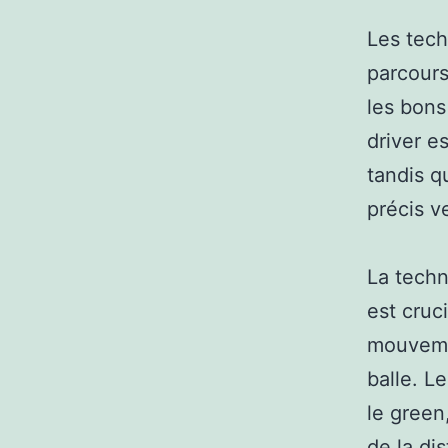
Les tech
parcours
les bons
driver e
tandis q
précis v
La techn
est cruc
mouvemen
balle. Le
le green
de la di