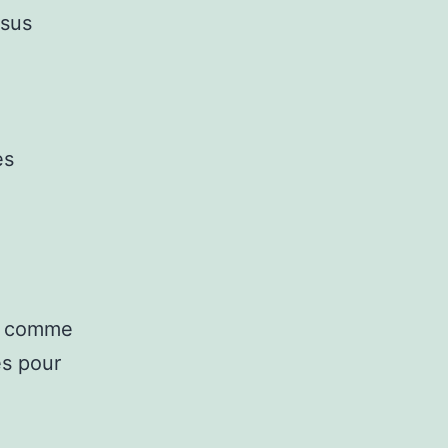
ssus
es
es comme
es pour