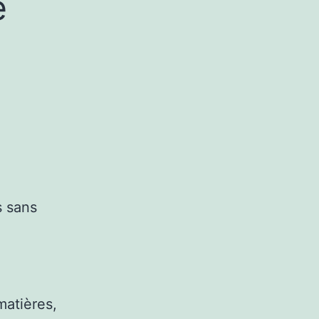
e
s sans
matières,