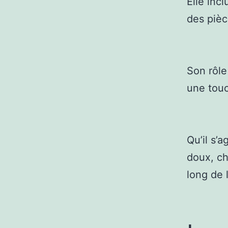
Elle inc
des pièc
Son rôle
une touc
Qu’il s’
doux, ch
long de 