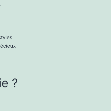
t
styles
récieux
ie ?