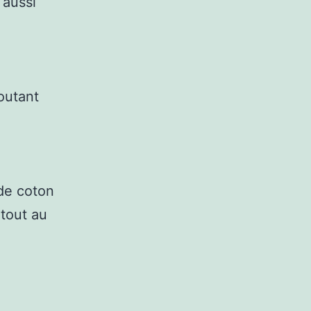
 aussi
joutant
 de coton
 tout au