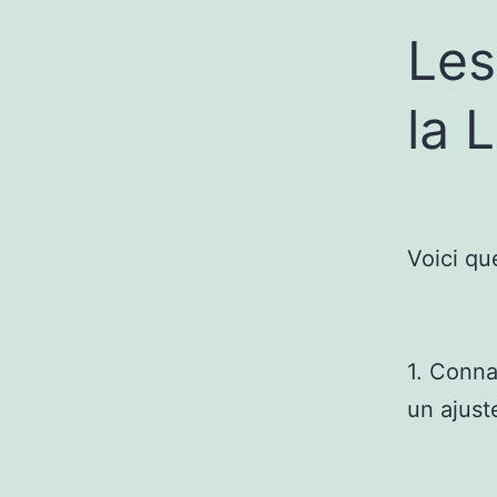
Les
la 
Voici qu
1. Conna
un ajust