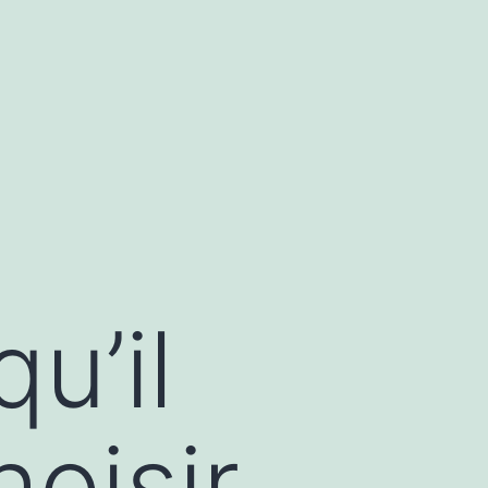
u’il
hoisir