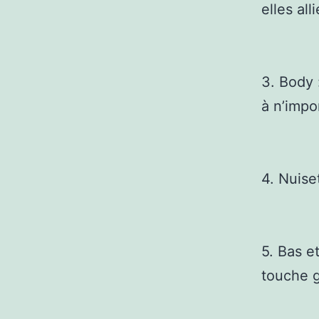
elles all
3. Body 
à n’impo
4. Nuise
5. Bas e
touche g