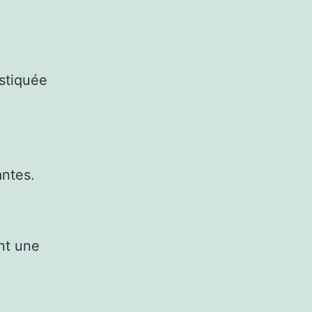
stiquée
antes.
ent une