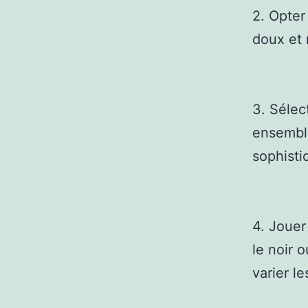
2. Opter
doux et 
3. Sélec
ensemble
sophisti
4. Jouer
le noir 
varier le