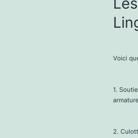
Les
Lin
Voici qu
1. Souti
armature
2. Culot