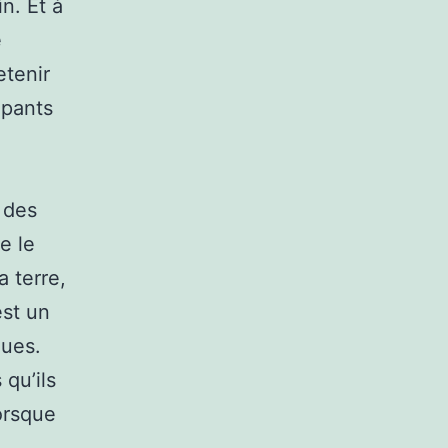
n. Et à
e
etenir
mpants
 des
e le
 terre,
est un
ques.
 qu’ils
orsque