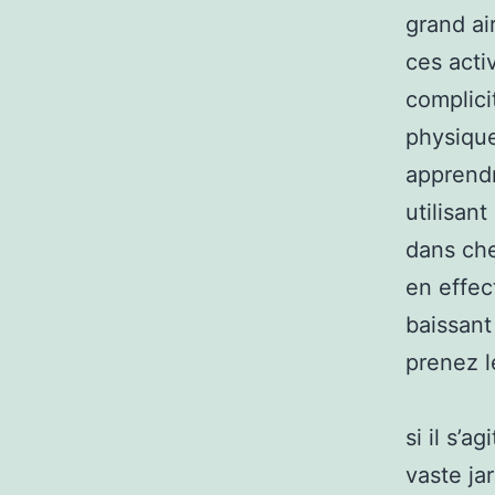
grand ai
ces acti
complici
physique
apprendr
utilisan
dans ch
en effe
baissant
prenez l
si il s’a
vaste jar