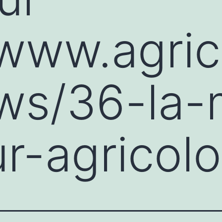
/www.agrico
ews/36-la-
r-agricolo