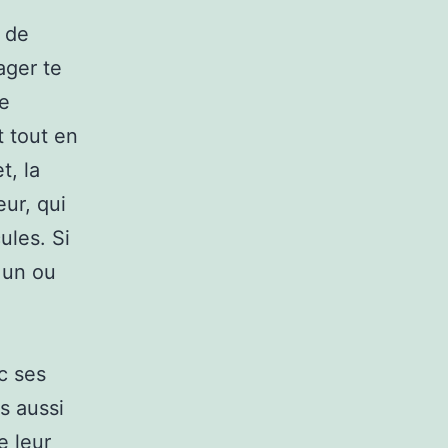
 de
ager te
te
t tout en
t, la
ur, qui
ules. Si
 un ou
c ses
is aussi
e leur