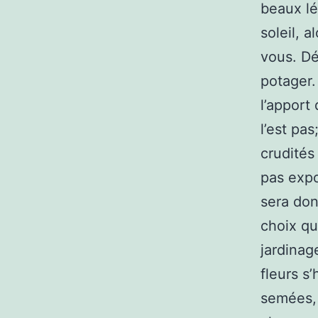
beaux lé
soleil, 
vous. Dé
potager.
l’apport
l’est pa
crudités 
pas expo
sera don
choix qu
jardinag
fleurs s’
semées, 