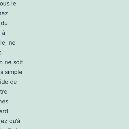
ous le
hez
 du
 à
le, ne
s
n ne soit
us simple
uide de
tre
ines
tard
rez qu’à