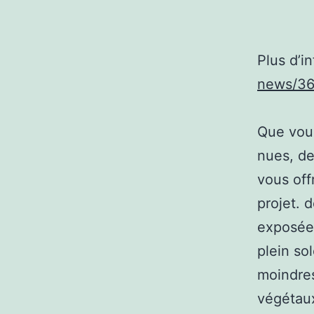
Plus d’i
news/36
Que vous
nues, de
vous off
projet. 
exposées
plein so
moindres
végétaux