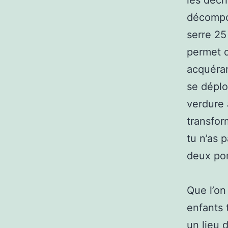
les déch
décompo
serre 25
permet d
acquéran
se déploy
verdure 
transfor
tu n’as 
deux po
Que l’on
enfants 
un lieu 