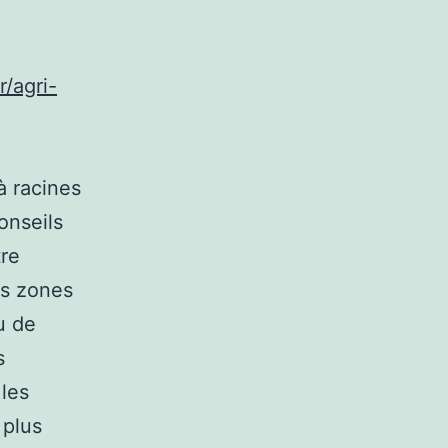
r/agri-
à racines
onseils
tre
es zones
u de
s
 les
 plus