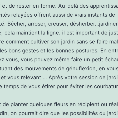
r et de rester en forme. Au-delà des apprentiss
vités relayées offrent aussi de vrais instants de
té. Bêcher, arroser, creuser, désherber…jardiner
, cela maintient la ligne. il est important de jus
e comment cultiver son jardin sans se faire mal
t les bons gestes et les bonnes postures. En ent
ez vous, vous pouvez même faire un petit écha
ctuant des mouvements de génuflexion, en vou
 et vous relevant … Après votre session de jard
e temps de vous étirer pour éviter les courbatur
git de planter quelques fleurs en récipient ou réal
din, on pourrait dire que les possibilités du jard