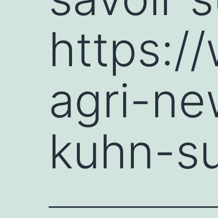
https:/
agri-n
kuhn-su