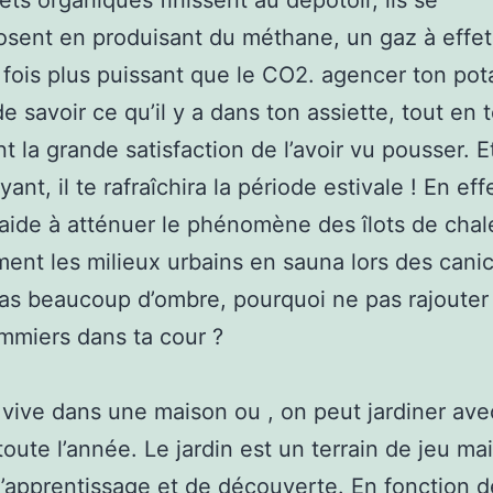
ets organiques finissent au dépotoir, ils se
sent en produisant du méthane, un gaz à effet
 fois plus puissant que le CO2. agencer ton pot
e savoir ce qu’il y a dans ton assiette, tout en 
t la grande satisfaction de l’avoir vu pousser. E
ant, il te rafraîchira la période estivale ! En effe
aide à atténuer le phénomène des îlots de chale
ment les milieux urbains en sauna lors des canic
pas beaucoup d’ombre, pourquoi ne pas rajouter
mmiers dans ta cour ?
 vive dans une maison ou , on peut jardiner ave
toute l’année. Le jardin est un terrain de jeu ma
d’apprentissage et de découverte. En fonction d