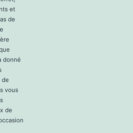
nts et
pas de
ne
ière
 que
 a donné
s
n de
es vous
ns
ux de
’occasion