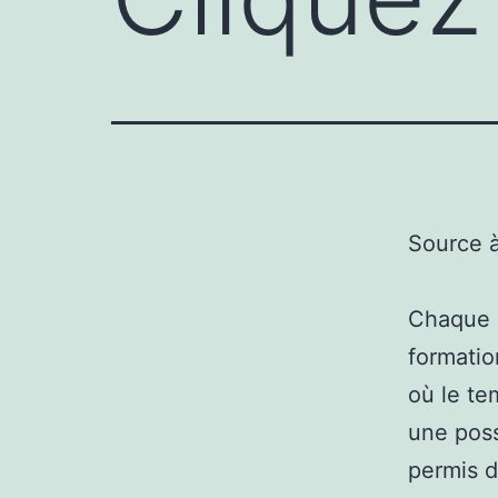
Source 
Chaque a
formatio
où le tem
une poss
permis d