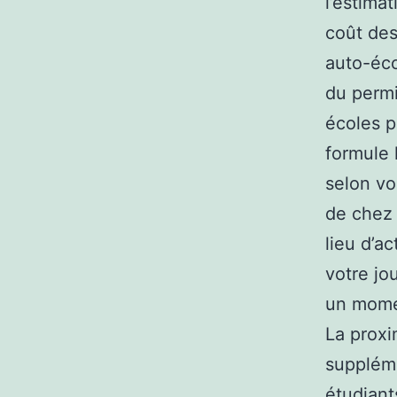
l’estima
coût des
auto-éco
du permi
écoles p
formule 
selon vo
de chez 
lieu d’ac
votre jo
un momen
La proxi
suppléme
étudiant