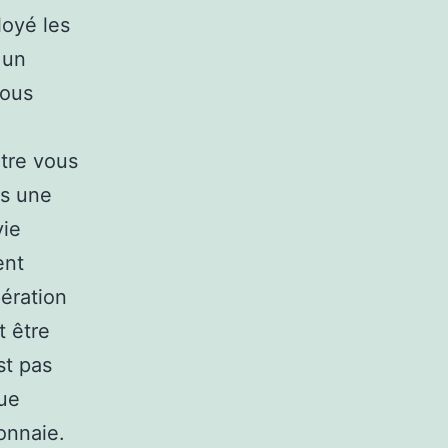
loyé les
 un
vous
tre vous
us une
vie
ent
ération
t être
st pas
ue
onnaie.