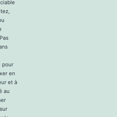
éciable
itez,
ou
e
 Pas
ans
n pour
ixer en
eur et à
ué au
ser
sur