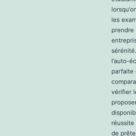
lorsqu’o
les exam
prendre c
entrepri
sérénité.
l’auto-é
parfaite
comparat
vérifier 
proposen
disponib
réussite
de prêter