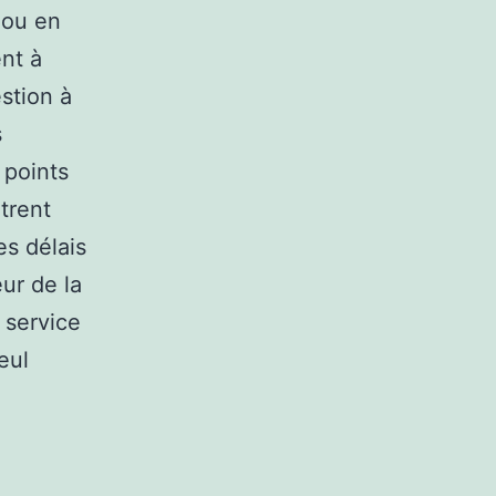
e ou en
nt à
estion à
s
 points
trent
es délais
ur de la
 service
eul