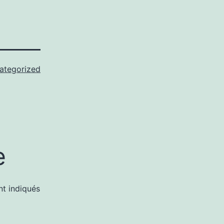
ategorized
e
nt indiqués