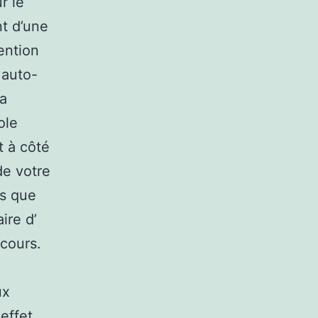
r le
t d’une
ention
 auto-
la
ole
t à côté
de votre
ès que
ire d’
cours.
ux
effet,