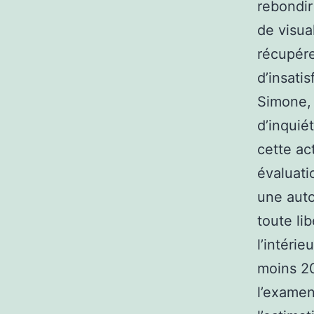
rebondir
de visua
récupér
d’insati
Simone,
d’inqui
cette ac
évaluati
une auto
toute lib
l’intérie
moins 20
l’examen