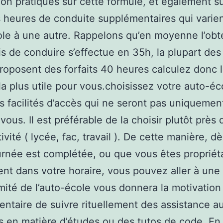
tion pratiqués sur cette formule, et également su
 heures de conduite supplémentaires qui varien
le à une autre. Rappelons qu’en moyenne l’obt
s de conduire s’effectue en 35h, la plupart des
roposent des forfaits 40 heures calculez donc 
la plus utile pour vous.choisissez votre auto-éc
s facilités d’accès qui ne seront pas uniquemen
vous. Il est préférable de la choisir plutôt près 
tivité ( lycée, fac, travail ). De cette manière, d
urnée est complétée, ou que vous êtes propriéta
t dans votre horaire, vous pouvez aller à une 
mité de l’auto-école vous donnera la motivation
ntaire de suivre rituellement des assistance a
s en matière d’études ou des tutos de code. En 