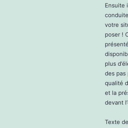
Ensuite i
conduit
votre si
poser ! 
présenté
disponib
plus d’él
des pas 
qualité 
et la pr
devant l’
Texte d