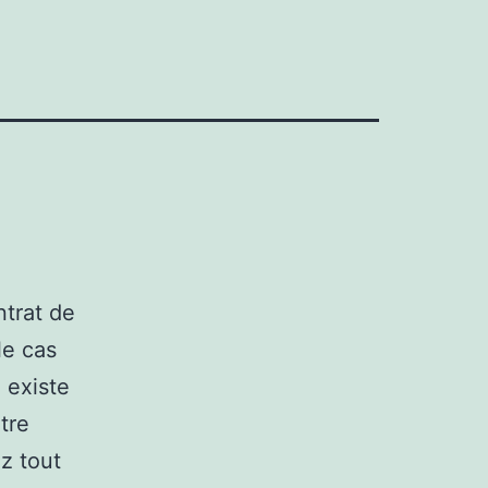
trat de
le cas
l existe
tre
z tout